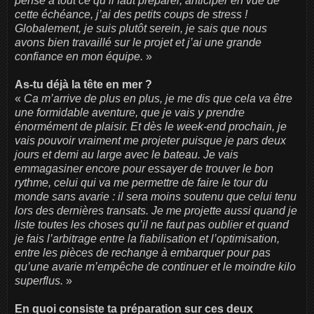
pense à tout ce qu’il faut préparer, anticiper en vue de
cette échéance, j’ai des petits coups de stress !
Globalement, je suis plutôt serein, je sais que nous
avons bien travaillé sur le projet et j’ai une grande
confiance en mon équipe.
»
As-tu déjà la tête en mer ?
«
Ca m’arrive de plus en plus, je me dis que cela va être
une formidable aventure, que je vais y prendre
énormément de plaisir. Et dès le week-end prochain, je
vais pouvoir vraiment me projeter puisque je pars deux
jours et demi au large avec le bateau. Je vais
emmagasiner encore pour essayer de trouver le bon
rythme, celui qui va me permettre de faire le tour du
monde sans avarie : il sera moins soutenu que celui tenu
lors des dernières transats. Je me projette aussi quand je
liste toutes les choses qu’il ne faut pas oublier et quand
je fais l’arbitrage entre la fiabilisation et l’optimisation,
entre les pièces de rechange à embarquer pour pas
qu’une avarie m’empêche de continuer et le moindre kilo
superflus.
»
En quoi consiste ta préparation sur ces deux