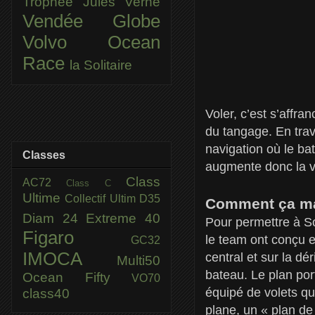
Trophée Jules Verne
Vendée Globe
Volvo Ocean
Race
la Solitaire
Voler, c’est s’affra
du tangage. En trav
navigation où le ba
Classes
augmente donc la 
Class
AC72
Class C
Ultime
Collectif Ultim
D35
Comment ça m
Diam 24
Extreme 40
Pour permettre à So
Figaro
le team ont conçu et
GC32
IMOCA
central et sur la dé
Multi50
bateau. Le plan por
Ocean Fifty
VO70
équipé de volets qu
class40
plane, un « plan de 