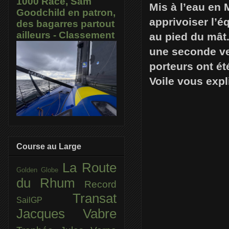
1000 Race, Sam
Mis à l’eau en
Goodchild en patron,
apprivoiser l’éq
des bagarres partout
ailleurs - Classement
au pied du mât. 
une seconde ver
porteurs ont ét
Voile vous exp
Course au Large
La Route
Golden Globe
du Rhum
Record
Transat
SailGP
Jacques Vabre