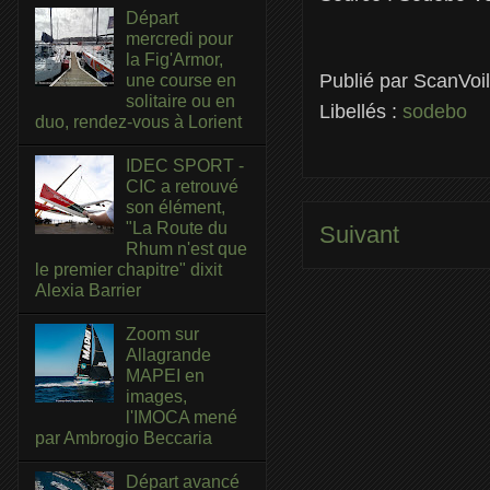
Départ
mercredi pour
la Fig'Armor,
Publié par
ScanVoi
une course en
solitaire ou en
Libellés :
sodebo
duo, rendez-vous à Lorient
IDEC SPORT -
CIC a retrouvé
son élément,
"La Route du
Suivant
Rhum n'est que
le premier chapitre" dixit
Alexia Barrier
Zoom sur
Allagrande
MAPEI en
images,
l'IMOCA mené
par Ambrogio Beccaria
Départ avancé