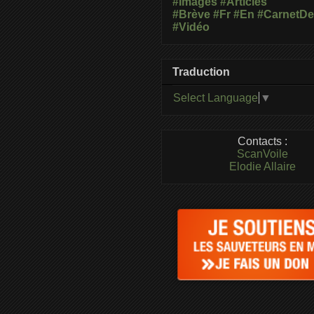
#Images
#Articles
#Brève
#Fr
#En
#CarnetD
#Vidéo
Traduction
Select Language
▼
Contacts :
ScanVoile
Elodie Allaire