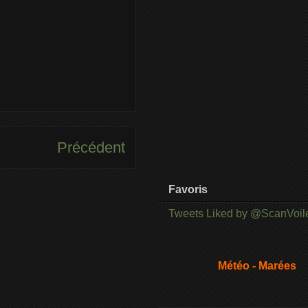
Précédent
Favoris
Tweets Liked by @ScanVoil
Météo - Marées