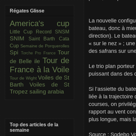
Régates Glisse
La nouvelle configu
America's cup
bateau, donc à mieu
Little Cup
Record SNSM
direction). Le bate
SNIM
Saint Barth Cata
« sur le nez » ; un
Cup
Semaine de Porquerolles
des safrans sur un
Spi
Tour
Torche Pro France
Tour de
de Belle ile
Le trio plan porteur
France à la Voile
puissant dans des c
Voiles de St
Tour de Wight
Barth
Voiles de St
Si l’assiette du bat
Tropez
sailing arabia
liée à la trajectoir
courses, on privilé
rapport au vent con
plus longue, mais la
Top des articles de la
semaine
Source : Sodebo Vo