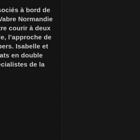
sociés à bord de
 Vabre Normandie
tre courir à deux
le, l’approche de
ers. Isabelle et
sats en double
cialistes de la