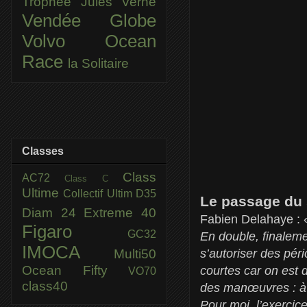
Trophée Jules Verne
Vendée Globe
Volvo Ocean
Race
la Solitaire
Classes
Class
AC72
Class C
Ultime
Collectif Ultim
D35
Le passage du 
Diam 24
Extreme 40
Fabien Delahaye :
Figaro
GC32
En double, finaleme
IMOCA
Multi50
s’autoriser des pér
Ocean Fifty
courtes car on est 
VO70
class40
des manœuvres : à 
Pour moi, l’exercic