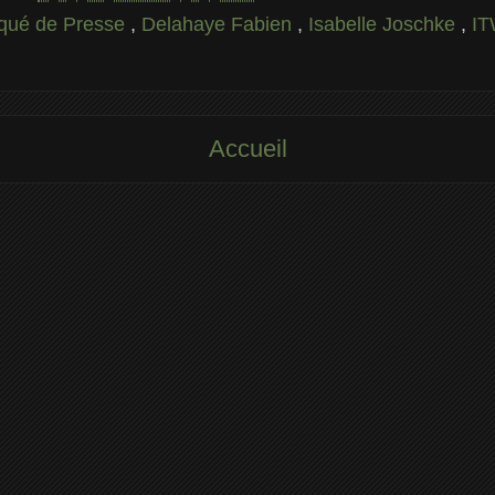
ué de Presse
,
Delahaye Fabien
,
Isabelle Joschke
,
I
Accueil