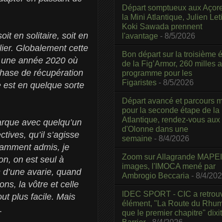
Départ somptueux aux Açor
la Mini Atlantique, Julien Leti
Koki Sawada prennent
it en solitaire, soit en
l'avantage
- 8/5/2026
lier. Globalement cette
Bon départ sur la troisième é
ès une année 2020 où
de la Fig’Armor, 260 milles 
phase de récupération
programme pour les
Figaristes
- 8/5/2026
e est en quelque sorte
Départ avancé et parcours m
pour la seconde étape de la
Atlantique, rendez-vous aux
barque avec quelqu’un
d'Olonne dans une
tives, qu’il s’agisse
semaine
- 8/4/2026
ramment admis, je
Zoom sur Allagrande MAPEI
on, on est seul à
images, l'IMOCA mené par
s d’une avarie, quand
Ambrogio Beccaria
- 8/4/20
ns, la vôtre et celle
IDEC SPORT - CIC a retrou
ut plus facile. Mais
élément, "La Route du Rhum
.
que le premier chapitre" dixi