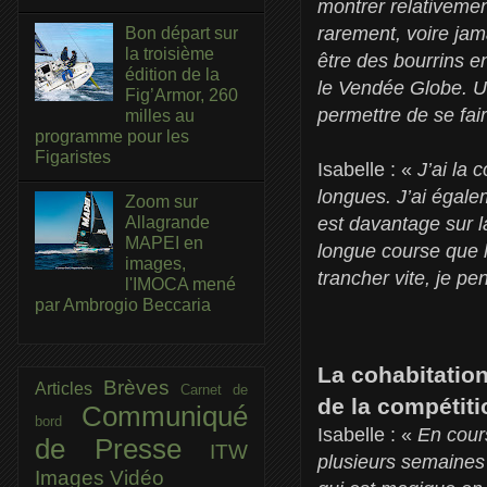
montrer relativement
rarement, voire jam
Bon départ sur
la troisième
être des bourrins en
édition de la
le Vendée Globe. U
Fig’Armor, 260
permettre de se fai
milles au
programme pour les
Figaristes
Isabelle : «
J’ai la 
longues. J’ai égal
Zoom sur
Allagrande
est davantage sur la
MAPEI en
longue course que l
images,
trancher vite, je p
l'IMOCA mené
par Ambrogio Beccaria
La cohabitatio
Brèves
Articles
Carnet de
de la compéti
Communiqué
bord
Isabelle : «
En cours
de Presse
ITW
plusieurs semaines 
Images
Vidéo