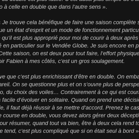
lo à celle en double que dans l’autre sens »
.
«
Je trouve cela bénéfique de faire une saison complète so
ue un état d’esprit et un mode de fonctionnement particu
 qu’il est plus approprié pour moi de courir à deux apr
 en particulier sur le Vendée Globe. Je suis encore en 
ette saison, on est deux pour tout faire, l’effort physiqu
oir Fabien à mes côtés, c’est un gros soulagement.
ouve que c’est plus enrichissant d’être en double. On em
reil. On se questionne plus et on s’ouvre plus de perspec
o, du choix des voiles… Contrairement à ce qui est cou
s facile d’évoluer en solitaire. Quand on prend une décisi
e, il faut déjà réussir à se mettre d’accord. Prenez le ca
ne course en double, vous devez alors gérer deux déceptio
our résumer, quand tout va bien, être à deux cela rend to
se tend, c’est plus compliqué que si on était seul à bord
»