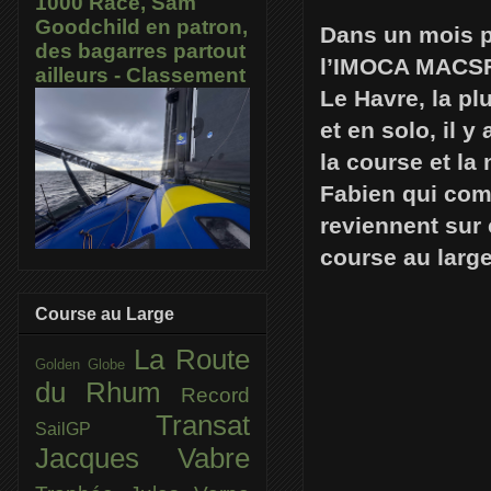
1000 Race, Sam
Goodchild en patron,
Dans un mois p
des bagarres partout
l’IMOCA MACSF 
ailleurs - Classement
Le Havre, la pl
et en solo, il 
la course et la
Fabien qui comp
reviennent sur 
course au large
Course au Large
La Route
Golden Globe
du Rhum
Record
Transat
SailGP
Jacques Vabre