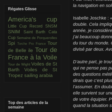
la navigation en so
Régates Glisse
Isabelle Joschke : 
America's cup
double. Cela impliq
Little Cup
Record SNSM
année, je considère
SNIM
Saint Barth Cata
j’ai beaucoup donné
Cup
Semaine de Porquerolles
du tour du monde. C
Spi
Tour
Torche Pro France
Tour de
divisé par deux. Av
de Belle ile
France à la Voile
D’autre part, je tr
Voiles de St
Tour de Wight
qui ne pense pas pa
Barth
Voiles de St
des questions mété
Tropez
sailing arabia
dirais que c’est plu
l’assumer. En doubl
elle survient sur u
de votre équipier. P
Top des articles de la
quand la situation 
semaine