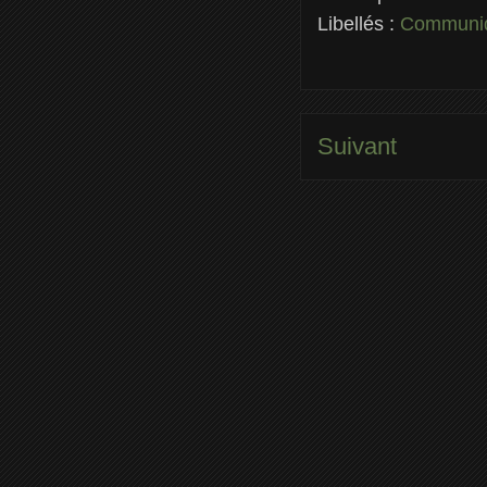
Libellés :
Communiq
Suivant