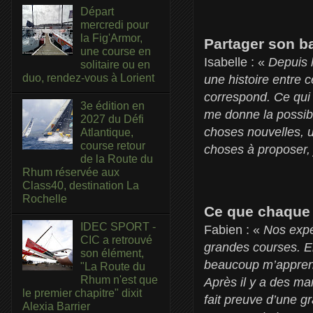
Départ
mercredi pour
la Fig'Armor,
Partager son b
une course en
Isabelle : «
Depuis l
solitaire ou en
duo, rendez-vous à Lorient
une histoire entre 
correspond. Ce qui
3e édition en
me donne la possibi
2027 du Défi
choses nouvelles, u
Atlantique,
course retour
choses à proposer, 
de la Route du
Rhum réservée aux
Class40, destination La
Rochelle
Ce que chaque 
IDEC SPORT -
Fabien : «
Nos expé
CIC a retrouvé
grandes courses. El
son élément,
beaucoup m’apprendr
"La Route du
Rhum n'est que
Après il y a des ma
le premier chapitre" dixit
fait preuve d’une gr
Alexia Barrier