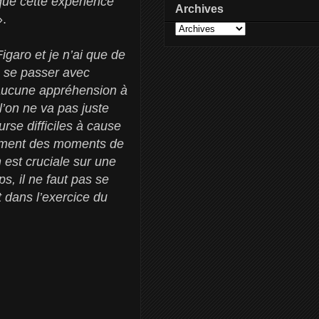
que cette expérience
Archives
».
igaro et je n’ai que de
n se passer avec
i aucune appréhension à
l’on ne va pas juste
rse difficiles à cause
alement des moments de
 est cruciale sur une
s, il ne faut pas se
 dans l’exercice du