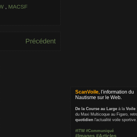
TW
,
MACSF
Précédent
ScanVoile,
l'information du
Nautisme sur le Web.
De la Course au Large
à la
Voile
du Maxi Multicoque au Figaro, ret
quotidien
l'actualité voile sportive.
#ITW
#Communiqué
#Images
#Articles