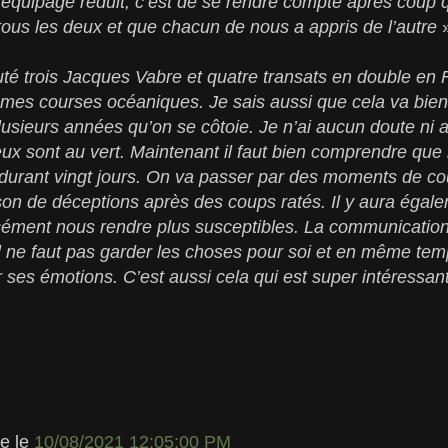
 équipage réduit, c’est de se rendre compte après coup 
 tous les deux et que chacun de nous a appris de l’autre
uté trois Jacques Vabre et quatre transats en double en F
 mes courses océaniques. Je sais aussi que cela va bie
 plusieurs années qu’on se côtoie. Je n’ai aucun doute n
feux sont au vert. Maintenant il faut bien comprendre que 
 durant vingt jours. On va passer par des moments de cou
ison de déceptions après des coups ratés. Il y aura ég
rcément nous rendre plus susceptibles. La communication
l ne faut pas garder les choses pour soi et en même temp
 ses émotions. C’est aussi cela qui est super intéressant
le
le
10/08/2021 12:05:00 PM