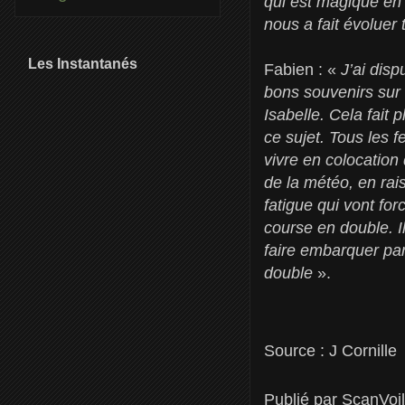
qui est magique en
nous a fait évoluer
Les Instantanés
Fabien : «
J’ai disp
bons souvenirs sur
Isabelle. Cela fait
ce sujet. Tous les 
vivre en colocation
de la météo, en ra
fatigue qui vont fo
course en double. I
faire embarquer par
double
».
Source : J Cornille
Publié par
ScanVoi