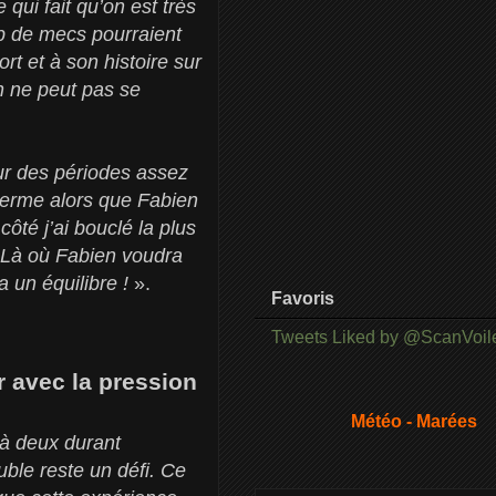
qui fait qu’on est très
up de mecs pourraient
rt et à son histoire sur
n ne peut pas se
ur des périodes assez
terme alors que Fabien
ôté j’ai bouclé la plus
. Là où Fabien voudra
a un équilibre !
».
Favoris
Tweets Liked by @ScanVoil
r avec la pression
Météo - Marées
 à deux durant
uble reste un défi. Ce