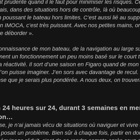
 prudente quand il le faut pour minimiser les risques. Ce 
ais, dans des situations hors de contrôle, là où beauco
 poussant le bateau hors limites. C’est aussi lié au suppo
n IMOCA, c’est très puissant. Avec nos petites mains, o
re déborder
».
connaissance de mon bateau, de la navigation au large s
ement un fonctionnement un peu moins basé sur le court 
 réactivité. Il sort d’une saison en Figaro quand de mon c
’on puisse imaginer. J’en sors avec davantage de recul
ense que je serais plus pondérée. A nous deux, on trouver
n 24 heures sur 24, durant 3 semaines en me
tion…
e, je n’ai jamais vécu de situations où naviguer et vivre
posait un problème. Bien sûr à chaque fois, partir en do