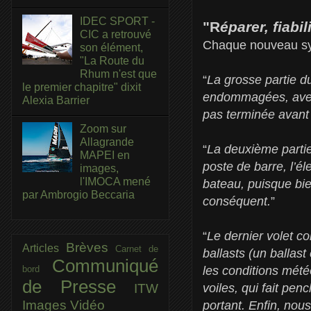
IDEC SPORT -
"R
éparer, fiabil
CIC a retrouvé
Chaque nouveau syst
son élément,
"La Route du
Rhum n'est que
“
La grosse partie d
le premier chapitre" dixit
endommagées, avec 
Alexia Barrier
pas terminée avant l
Zoom sur
Allagrande
“
La deuxième partie 
MAPEI en
poste de barre, l’é
images,
l'IMOCA mené
bateau, puisque bie
par Ambrogio Beccaria
conséquent.
”
“
Le dernier volet co
Brèves
Articles
Carnet de
ballasts (un ballast
Communiqué
bord
les conditions mété
de Presse
ITW
voiles, qui fait pen
Images
Vidéo
portant. Enfin, nou