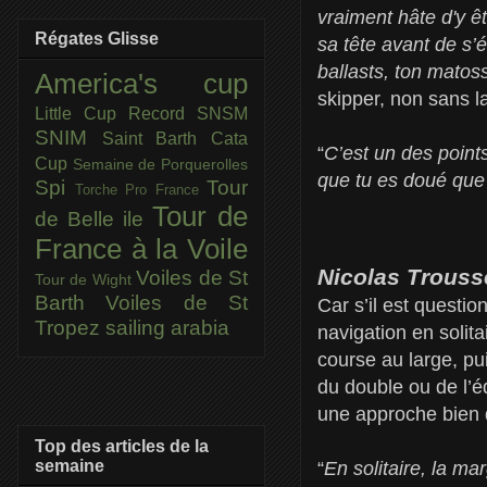
vraiment hâte d'y ê
Régates Glisse
sa tête avant de s’é
ballasts, ton matos
America's cup
skipper, non sans l
Little Cup
Record SNSM
SNIM
Saint Barth Cata
“
C’est un des point
Cup
Semaine de Porquerolles
que tu es doué que 
Spi
Tour
Torche Pro France
Tour de
de Belle ile
France à la Voile
Nicolas Trousse
Voiles de St
Tour de Wight
Barth
Voiles de St
Car s’il est question
Tropez
sailing arabia
navigation en solit
course au large, p
du double ou de l’éq
une approche bien d
Top des articles de la
semaine
“
En solitaire, la m