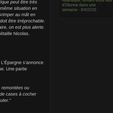
Atlantique, rendez-vous aux
tique peut être très
d'Olonne dans une
a même situation en
semaine
- 8/4/2026
 Grimper au mât en
doit être irréprochable.
e, on est plus alerte.
détaille Nicolas.
M L’Épargne s’annonce
e. Une partie
té remontées ou
e de cases à cocher
uter.”