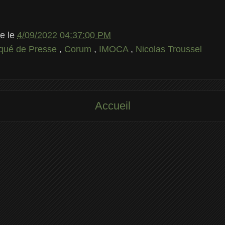
le
le
4/09/2022 04:37:00 PM
ué de Presse
,
Corum
,
IMOCA
,
Nicolas Troussel
Accueil