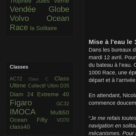
Trophée Jules Verne
Vendée Globe
Volvo Ocean
Race
la Solitaire
Mise à l'eau le 
Dans les bureaux de 
mardi 12 avril. Pour
du bateau à l’eau. 
Classes
1000 Race, une épr
Class
AC72
Class C
départ et à l’arrivé
Ultime
Collectif Ultim
D35
Diam 24
Extreme 40
En attendant, Nicol
Figaro
commence doucement
GC32
IMOCA
Multi50
“
Je me refais toute
Ocean Fifty
VO70
navigation en solita
class40
mécanismes. Pour l’i