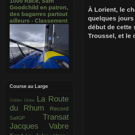
1000 Race, Sam
Goodchild en patron,
À Lorient, le c
des bagarres partout
quelques jours 
ailleurs - Classement
début de cette
Troussel, et le
Course au Large
La Route
Golden Globe
du Rhum
Record
Transat
SailGP
Jacques Vabre