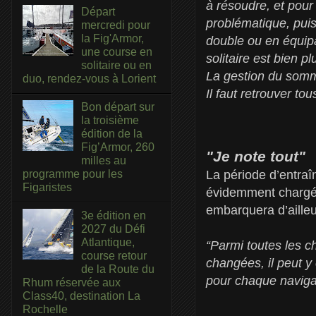
à résoudre, et pour 
Départ
problématique, puis
mercredi pour
la Fig'Armor,
double ou en équipa
une course en
solitaire est bien p
solitaire ou en
La gestion du somme
duo, rendez-vous à Lorient
Il faut retrouver t
Bon départ sur
la troisième
édition de la
Fig’Armor, 260
"Je note tout"
milles au
La période d’entra
programme pour les
Figaristes
évidemment chargée
embarquera d’ailleu
3e édition en
2027 du Défi
Atlantique,
“Parmi toutes les c
course retour
changées, il peut y
de la Route du
pour chaque navigati
Rhum réservée aux
Class40, destination La
Rochelle