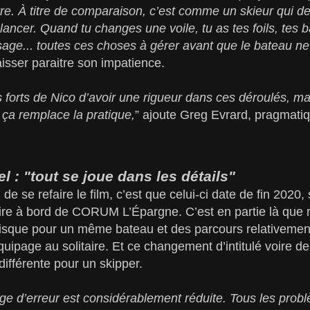
tre. À titre de comparaison, c’est comme un skieur qui 
lancer. Quand tu changes une voile, tu as tes foils, tes b
sage... toutes ces choses à gérer avant que le bateau ne
aisser paraitre son impatience.
s forts de Nico d’avoir une rigueur dans ces déroulés, ma
ça remplace la pratique,
” ajoute Greg Evrard, pragmati
l : "tout se joue dans les détails"
 de se refaire le film, c’est que celui-ci date de fin 2020, 
aire à bord de CORUM L’Épargne. C’est en partie là que r
uisque pour un même bateau et des parcours relativement
uipage au solitaire. Et ce changement d’intitulé voire de
ifférente pour un skipper.
arge d’erreur est considérablement réduite. Tous les pro