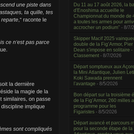
descend une piste dans
Du 11 au 17 août 2026, la b
d'Enoshima accueille le
astaques, ta quille, tes
Championnat du monde de 4
 reparte
,” raconte le
a toutes les armes pour arriv
accrocher un podium"
- 8/7/
Skipper Macif 2025 vainque
is ce n’est pas parce
double de la Fig’Armor, Pier
que.
Dean s'impose en solitaire -
Classement
- 8/7/2026
Départ somptueux aux Açor
la Mini Atlantique, Julien Leti
Koki Sawada prennent
l'avantage
- 8/5/2026
soit la dernière
éside la magie de la
Bon départ sur la troisième é
 similaires, on passe
de la Fig’Armor, 260 milles 
programme pour les
 discipline implique
Figaristes
- 8/5/2026
Départ avancé et parcours m
pour la seconde étape de la
blèmes sont compliqués