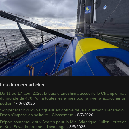
Les derniers articles
Du 11 au 17 août 2026, la baie d'Enoshima accueille le Championnat
du monde de 470, "on a toutes les armes pour arriver à accrocher un
podium"
- 8/7/2026
Skipper Macif 2025 vainqueur en double de la Fig’Armor, Pier Paolo
Dean s'impose en solitaire - Classement
- 8/7/2026
Départ somptueux aux Açores pour la Mini Atlantique, Julien Letissier
et Koki Sawada prennent l'avantage
- 8/5/2026