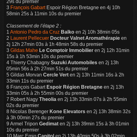
29s du premier
3
François Gabart
Espoir Région Bretagne en 4j 10h
58min 25s à 11min 10s du premier
Classement de l'étape 2 :
1
Antonio Pedro da Cruz
Baïko
en 2j 10h 38min 05s
2
Laurent Pellecuer
Docteur Valnet Aromathérapie
en
2j 12h 27min 03s à 1h 48min 58s du premier
3
Gildas Mahe
Le Comptoir Immobilier
en 2j 12h 31min
15s à 1h 53min 10s du premier
4 Thierry Chabagny
Suzuki Automobiles
en 2j 13h
05min 56s à 2h 27min 51s du premier
5 Gildas Morvan
Cercle Vert
en 2j 13h 11min 16s à 2h
33min 11s du premier
6 François Gabart
Espoir Région Bretagne
en 2j 13h
33min 05s à 2h 55min 00s du premier
7 Robert Nagy
Theolia
en 2j 13h 33min 07s à 2h 55min
02s du premier
8 Nicolas Berenger
Kone Elevators
en 2j 13h 38min 32s
à 3h 00min 27s du premier
9 Armel Tripon
Gedimat
en 2j 13h 39min 15s à 3h 01min
10s du premier
10 Marc Emig
Capitol
en 2j 13h 40min 50s à 3h 02min