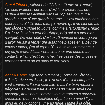
Armel Trippon
, skipper de Gédimat (9ème de l'étape) :
"
Je suis vraiment content : c'est la première fois que
j'arrive à hisser Gedimat dans le Top Ten lors d'une
grande étape d'une grande course… c'est forcément bon
pour le moral ! En tous cas, ça montre qu'il ne faut jamais
rien lâcher, y croire toujours, comme a fait Antonio (Pedro
Da Cruz, le vainqueur de l'étape, ndr) qui a super bien
navigué. De mon côté, c'est extrêmement encourageant
d'avoir réussi à reprendre autant de places en si peu de
temps : mardi, j'en ai repris 20 ! Le travail commence à
payer, je crois. J'étais venu chercher une course au
contact, je l'ai. C'est très riche, il se passe des choses en
permanence et on va dans le bon sens."
Adrien Hardy
, Agir recouvrement (17ème de l'étape):
«
Sur l'arrivée en Sicile, je n'ai pas réussi à attraper le
vent comme je l'aurai souhaité, mais j'ai bien réussi à
négocier la grande baie avant Marzamemi. Après ce
passage, nous nous sommes tous retrouvés à nouveau
ensemble, pour un deuxième départ en somme ! Il y a
alors eu deux options, une au large, l'autre à la côte.