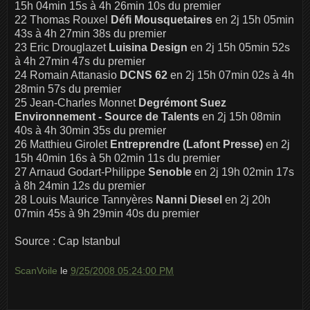
15h 04min 15s à 4h 26min 10s du premier
22 Thomas Rouxel
Défi Mousquetaires
en 2j 15h 05min
43s à 4h 27min 38s du premier
23 Eric Drouglazet
Luisina Design
en 2j 15h 05min 52s
à 4h 27min 47s du premier
24 Romain Attanasio
DCNS 62
en 2j 15h 07min 02s à 4h
28min 57s du premier
25 Jean-Charles Monnet
Degrémont Suez
Environnement - Source de Talents
en 2j 15h 08min
40s à 4h 30min 35s du premier
26 Matthieu Girolet
Entreprendre (Lafont Presse)
en 2j
15h 40min 16s à 5h 02min 11s du premier
27 Arnaud Godart-Philippe
Senoble
en 2j 19h 02min 17s
à 8h 24min 12s du premier
28 Louis Maurice Tannyères
Nanni Diesel
en 2j 20h
07min 45s à 9h 29min 40s du premier
Source : Cap Istanbul
ScanVoile
le
9/25/2008 05:24:00 PM