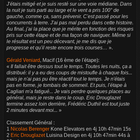
J'étais mitigé et je suis resté sur une voie médiane. Dans
la nuit je suis parti au large et le vent a pris 100° de
gauche, comme ça, sans prévenir. C'est passé pour les
concurrents à terre. J'ai pas mal perdu dans cette histoire.
Au final, j'ai la place que je mérite en fonction des risques
pris sur cette étape et de ma façon de naviguer. Même si
le résultat est un peu décevant, je me dis que je
progresse et qu'il reste encore trois courses…
».
Gérald Veniard
, Macif (16 ème de l'étape):
«
Il fallait être dessus tout le temps. Toutes les nuits, ça a
distribué: il y a eu des coups de mistoufle à chaque fois...
mais je n'ai pas pu être réactif tout le temps. Je n'étais
pas en forme, je tombais de sommeil. Et puis, l'étape à
Cagliari m'a fatigué... Je vais perdre quelques places au
général, mais je reste dans le coup. Eric Drouglazet
termine assez loin derrière, Frédéric Duthil est tout juste
2 minutes devant moi...
»
Classement Général :
1
Nicolas Berenger
Kone Elevators en 4j 10h 47min 15s
2
Eric Drouglazet
Luisina Design en 4j 10h 47min 44s à