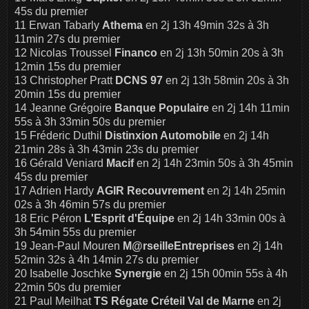
45s du premier
11 Erwan Tabarly
Athema
en 2j 13h 49min 32s à 3h
11min 27s du premier
12 Nicolas Troussel
Financo
en 2j 13h 50min 20s à 3h
12min 15s du premier
13 Christopher Pratt
DCNS 97
en 2j 13h 58min 20s à 3h
20min 15s du premier
14 Jeanne Grégoire
Banque Populaire
en 2j 14h 11min
55s à 3h 33min 50s du premier
15 Fréderic Duthil
Distinxion Automobile
en 2j 14h
21min 28s à 3h 43min 23s du premier
16 Gérald Veniard
Macif
en 2j 14h 23min 50s à 3h 45min
45s du premier
17 Adrien Hardy
AGIR Recouvrement
en 2j 14h 25min
02s à 3h 46min 57s du premier
18 Eric Péron
L'Esprit d'Équipe
en 2j 14h 33min 00s à
3h 54min 55s du premier
19 Jean-Paul Mouren
M@rseilleEntreprises
en 2j 14h
52min 32s à 4h 14min 27s du premier
20 Isabelle Joschke
Synergie
en 2j 15h 00min 55s à 4h
22min 50s du premier
21 Paul Meilhat
TS Régate Créteil Val de Marne
en 2j