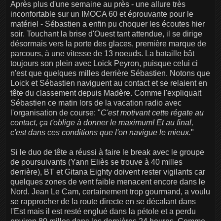
Après plus d'une semaine au près - une allure très
inconfortable sur un IMOCA 60 et éprouvante pour le
matériel - Sébastien a enfin pu choquer les écoutes hier
soir. Touchant la brise d'Ouest tant attendue, il se dirige
désormais vers la porte des glaces, première marque de
parcours, à une vitesse de 13 noeuds. La bataille bât
toujours son plein avec Loick Peyron, puisque celui ci
n'est que quelques milles derrière Sébastien. Notons que
Loick et Sébastien naviguent au contact et se relaient en
tête du classement depuis Madère. Comme l'expliquait
Sébastien ce matin lors de la vacation radio avec
l'organisation de course: "
C'est motivant cette régate au
contact, ça t'oblige à donner le maximum! Et au final,
c'est dans ces conditions que l'on navigue le mieux.
"
Si le duo de tête a réussi à faire le break avec le groupe
de poursuivants (Yann Eliès se trouve à 40 milles
derrière), BT et Gitana Eighty doivent rester vigilants car
quelques zones de vent faible menacent encore dans le
Nord. Jean Le Cam, certainement trop gourmand, a voulu
se rapprocher de la route directe en se décalant dans
l'Est mais il est resté englué dans la pétole et a perdu