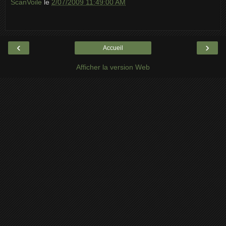
ScanVoile
le
2/07/2009 11:49:00 AM
‹
›
Accueil
Afficher la version Web