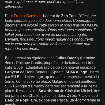
notre expérience et notre cohésion qui ont fait la
différence
».
Pour
Franck Cammas
, barreur de
Zen Too
: "
C’est une
belle surprise que cette deuxième place. L’équipage a
énormément évolué cette saison et nous n’avons pas pu
beaucoup nous entraîner. Dans ces fortes conditions, il
fallait gérer le bateau avant de penser à la régate.
Demain, nous pourrons mieux jauger nos concurrents,
car le vent sera plus stable en force et la régate pure
reprendra ses droits
."
Belle prestation également de
Julius Baer
qui termine
4ème. Philippe Cardis, propriétaire du bateau, est très
satisfait de l’adaptation rapide de son nouvel équipage.
Ladycat
de Dona Bertarelli-Spaeth,
SUI-6 Alinghi
, barré
par Ed Baird et V
eltigroup
terminent respectivement à la
5ème, 6ème et 7ème place. Malgré un départ périlleux,
SUI-1 Alinghi d’Ernesto Bertarelli est remonté à la 7ème
place. Il est suivi de
Smarthome
de Christian Michel, des
benjamins du Challenge Julius Baer,
Zebra 7
, alors que
Banque Populaire
, skippé par Pascal Bidégorry ferme la
marche.