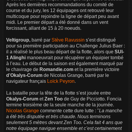
Après les dernières recommandations du comité de
course et du jury, les 12 équipages ont retrouvé leur
multicoque pour rejoindre la ligne de départ peu avant
midi. Le premier départ a été donné dans un vent
forcissant, allant de 15 à 20 noeuds.
Veltigroup,
barré par
Stève Ravussin
s’est distingué
pour sa première participation au Challenge Julius Baer :
il a réalisé le plus beau départ de la flotte, alors que
SUI-
1 Alinghi
manoeuvrait pour récupérer un équipier tombé
à l’eau. Le début de la saison est également marqué par
le chavirage de
Romandie.com
et la première victoire
d’Okalys-Corum
de Nicolas Grange, barré par le
navigateur français
Loïck Peyron
.
La bataille pour la tête de la flotte s’est jouée entre
Okalys-Corum
et
Zen Too
de Guy de Picciotto. Foncia
termine troisième de la seule manche de la journée.
Nicolas Grange
commente cette dure lutte : "
La manche
a été très disputée et très chaude. Nous terminons
seulement 5 mètres devant Zen Too. Cela fait 4 ans que
notre équipage navigue ensemble et c’est certainement