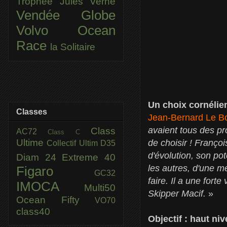
Trophée Jules Verne
Vendée Globe
Volvo Ocean
Race
la Solitaire
Un choix cornélie
Classes
Jean-Bernard Le B
avaient tous des pr
Class
AC72
Class C
Ultime
de choisir ! Franço
Collectif Ultim
D35
d'évolution, son pot
Diam 24
Extreme 40
les autres, d'une m
Figaro
GC32
faire. Il a une for
IMOCA
Multi50
Skipper Macif.
»
Ocean Fifty
VO70
class40
Objectif : haut ni