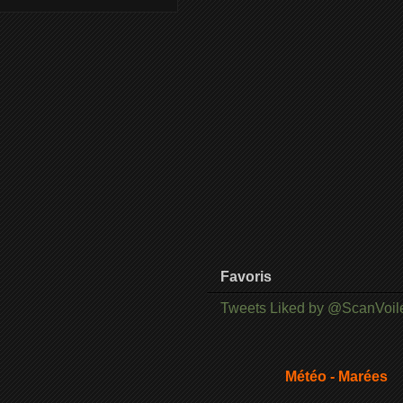
Favoris
Tweets Liked by @ScanVoil
Météo - Marées