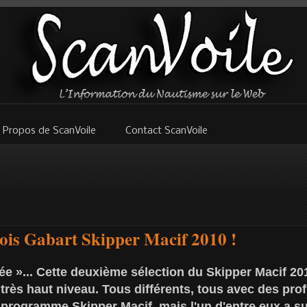
 Propos de ScanVoile
Contact ScanVoile
ois Gabart Skipper Macif 2010 !
errée »... Cette deuxième sélection du Skipper Macif 20
très haut niveau. Tous différents, tous avec des profi
programme Skipper Macif, mais l'un d'entre eux a s