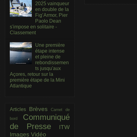
2025 vainqueur
en double de la
Fig’Armor, Pier
Paolo Dean
s'impose en solitaire -
Classement
Une première
étape intense
et pleine de
rebondissemen
ts jusqu'aux
Açores, retour sur la
première étape de la Mini
Atlantique
Brèves
Articles
Carnet de
Communiqué
bord
de Presse
ITW
Images
Vidéo