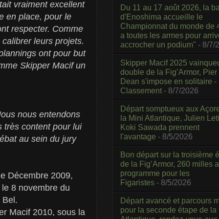
tait vraiment excellent
Du 11 au 17 août 2026, la b
e en place, pour le
d'Enoshima accueille le
Championnat du monde de 4
ront respecter. Comme
a toutes les armes pour arriv
calibrer leurs projets.
accrocher un podium"
- 8/7/
 plannings ont pour but
Skipper Macif 2025 vainque
gramme Skipper Macif un
double de la Fig’Armor, Pier
Dean s'impose en solitaire -
Classement
- 8/7/2026
Départ somptueux aux Açor
Nous nous entendons
la Mini Atlantique, Julien Leti
s très content pour lui
Koki Sawada prennent
l'avantage
- 8/5/2026
ébat au sein du jury
Bon départ sur la troisième é
de la Fig’Armor, 260 milles 
programme pour les
 de Décembre 2009,
Figaristes
- 8/5/2026
rt le 8 novembre du
 Bel.
Départ avancé et parcours m
pour la seconde étape de la
er Macif 2010, sous la