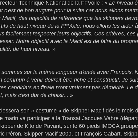
irecteur Technique National de la FFVoile : «
Le niveau é
et c'est de bon augure pour la suite car nous allons mettr
Macif, des objectifs de référence que les skippers dev
tifs de haut niveau de la FFVoile, nous allons les aider à 
lus facilement respecter leurs objectifs. Ces critères, ces
resser. Notre objectif avec la Macif est de faire du pro
lité, de haut niveau.
»
 sommes sur la même longueur d'onde avec François. 
en commun à venir devrait être riche et constructif. Je sui
res candidats en finale n'ont vraiment pas démérité. Le d
t, mais c'est dur de choisir...
»
dossera son « costume » de Skipper Macif dès le mois
eune marin va participer à la Transat Jacques Vabre (dépa
ipper de Kito de Pavant, sur le 60 pieds IMOCA groupe
ic Péron, Skipper Macif 2009, et François Gabart, Skipp