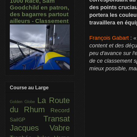
1000 Race, Sam
des points cruciau
Goodchild en patron,
des bagarres partout
portera les couleu
ailleurs - Classement
travaillera en équ
François Gabart
: 
content et des déçu
peu d'avance sur l'
de ce classement spo
mieux possible, ma
Course au Large
La Route
Golden Globe
du Rhum
Record
Transat
SailGP
Jacques Vabre