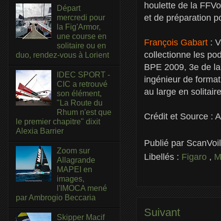
houlette de la FFV
Départ
et de préparation p
mercredi pour
la Fig'Armor,
une course en
François Gabart
: V
solitaire ou en
collectionne les po
duo, rendez-vous à Lorient
BPE 2009, 3e de la 
IDEC SPORT -
ingénieur de formati
CIC a retrouvé
au large en solitaire
son élément,
"La Route du
Rhum n'est que
Crédit et Source : 
le premier chapitre" dixit
Alexia Barrier
Publié par
ScanVoi
Zoom sur
Libellés :
Figaro
,
M
Allagrande
MAPEI en
images,
l'IMOCA mené
par Ambrogio Beccaria
Suivant
Skipper Macif