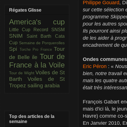
Philippe Gouard
, D
sur cette sélection 
Régates Glisse
programme Skipper 
America's cup
pour les autres spor
Little Cup
Record SNSM
Ils pourront ainsi p
SNIM
Saint Barth Cata
de les aider à prog
Cup
Semaine de Porquerolles
encadrement de qua
Spi
Tour
Torche Pro France
Tour de
de Belle ile
Ondes communes
France à la Voile
Eric Péron
: «
Nous
Voiles de St
bien, notre travail 
Tour de Wight
Barth
Voiles de St
mais les quatre aut
Tropez
sailing arabia
était très intéressan
François Gabart en
mais d'ici là, le j
Havre) comme co-sk
Top des articles de la
semaine
En Janvier 2010, Er