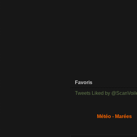
Favoris
Tweets Liked by @ScanVoil
Météo - Marées