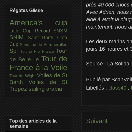
près 40 000 chocs d
Régates Glisse
Avec Adrien, nous n
aidé à avoir la nia
America's cup
maintenant, nous al
Little Cup
Record SNSM
SNIM
Saint Barth Cata
Les deux marins ont
Cup
Semaine de Porquerolles
jours 16 heures et 
Spi
Tour
Torche Pro France
Tour de
de Belle ile
Source : La Solidai
France à la Voile
Voiles de St
Tour de Wight
Publié par
ScanVoi
Barth
Voiles de St
Libellés :
class40
,
Tropez
sailing arabia
Suivant
Top des articles de la
semaine