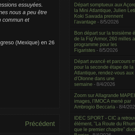
ressions essuyées.
Départ somptueux aux Açor
la Mini Atlantique, Julien Leti
unes nous a peu être
Koki Sawada prennent
 en commun et
l'avantage
- 8/5/2026
Bon départ sur la troisième é
de la Fig’Armor, 260 milles 
rogreso (Mexique) en 26
programme pour les
Figaristes
- 8/5/2026
Départ avancé et parcours m
pour la seconde étape de la
Atlantique, rendez-vous aux
d'Olonne dans une
semaine
- 8/4/2026
Zoom sur Allagrande MAPEI
images, l'IMOCA mené par
Ambrogio Beccaria
- 8/4/20
IDEC SPORT - CIC a retrou
Précédent
élément, "La Route du Rhum
que le premier chapitre" dixi