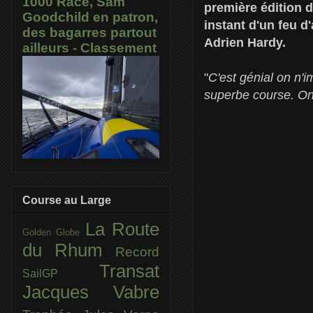
1000 Race, Sam
première édition 
Goodchild en patron,
instant d'un feu d
des bagarres partout
Adrien Hardy.
ailleurs - Classement
"
C'est génial on n'i
superbe course. On
Course au Large
La Route
Golden Globe
du Rhum
Record
Transat
SailGP
Jacques Vabre