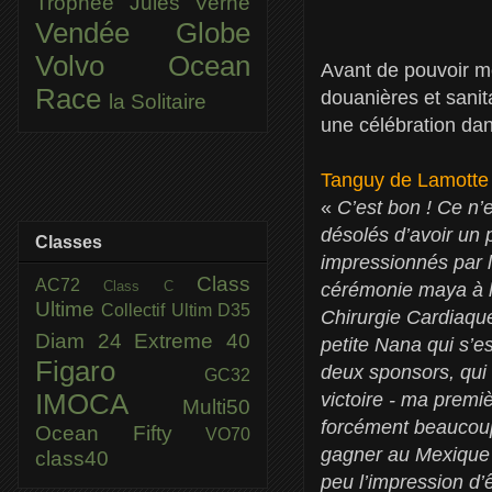
Trophée Jules Verne
Vendée Globe
Volvo Ocean
Avant de pouvoir me
Race
douanières et sanit
la Solitaire
une célébration dan
Tanguy de Lamotte
«
C’est bon ! Ce n’
désolés d’avoir un 
Classes
impressionnés par l
Class
AC72
Class C
cérémonie maya à l
Ultime
Collectif Ultim
D35
Chirurgie Cardiaque 
Diam 24
Extreme 40
petite Nana qui s’e
Figaro
deux sponsors, qui 
GC32
IMOCA
victoire - ma premi
Multi50
forcément beaucoup 
Ocean Fifty
VO70
gagner au Mexique q
class40
peu l’impression d’