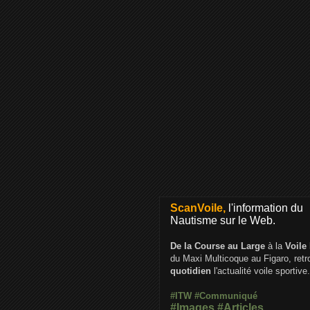
ScanVoile,
l'information du
Nautisme sur le Web.
De la Course au Large
à la
Voile
du Maxi Multicoque au Figaro, ret
quotidien
l'actualité voile sportive.
#ITW
#Communiqué
#Images
#Articles