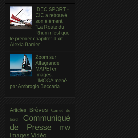
IDEC SPORT -
CIC a retrouvé
son élément,
"La Route du
Rhum n'est que
le premier chapitre" dixit
Alexia Barrier
Zoom sur
Allagrande
MAPEI en
images,
l'IMOCA mené
par Ambrogio Beccaria
Brèves
Articles
Carnet de
Communiqué
bord
de Presse
ITW
Images
Vidéo