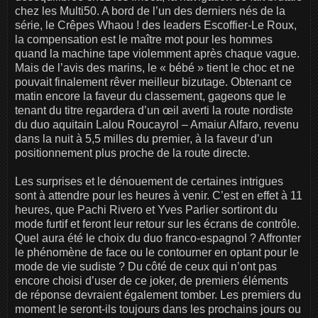
chez les Multi50. A bord de l’un des derniers nés de la
série, le Crêpes Whaou ! des leaders Escoffier-Le Roux,
la compensation est le maître mot pour les hommes
quand la machine tape violemment après chaque vague.
Mais de l’avis des marins, le « bébé » tient le choc et ne
pouvait finalement rêver meilleur bizutage. Obtenant ce
matin encore la faveur du classement, gageons que le
tenant du titre regardera d’un œil averti la route nordiste
du duo aquitain Lalou Roucayrol – Amaiur Alfaro, revenu
dans la nuit à 5,5 milles du premier, à la faveur d’un
positionnement plus proche de la route directe.
Les surprises et le dénouement de certaines intrigues
sont à attendre pour les heures à venir. C’est en effet à 11
heures, que Pachi Rivero et Yves Parlier sortiront du
mode furtif et feront leur retour sur les écrans de contrôle.
Quel aura été le choix du duo franco-espagnol ? Affronter
le phénomène de face ou le contourner en optant pour le
mode de vie sudiste ? Du côté de ceux qui n’ont pas
encore choisi d’user de ce joker, de premiers éléments
de réponse devraient également tomber. Les premiers du
moment le seront-ils toujours dans les prochains jours ou