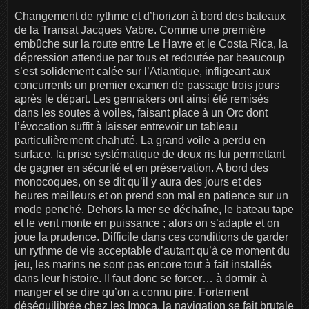
Changement de rythme et d’horizon à bord des bateaux
de la Transat Jacques Vabre. Comme une première
embûche sur la route entre Le Havre et le Costa Rica, la
dépression attendue par tous et redoutée par beaucoup
s’est solidement calée sur l’Atlantique, infligeant aux
concurrents un premier examen de passage trois jours
après le départ. Les gennakers ont ainsi été remisés
dans les soutes à voiles, faisant place à un Orc dont
l’évocation suffit à laisser entrevoir un tableau
particulièrement chahuté. La grand voile a perdu en
surface, la prise systématique de deux ris lui permettant
de gagner en sécurité et en préservation. A bord des
monocoques, on se dit qu’il y aura des jours et des
heures meilleurs et on prend son mal en patience sur un
mode penché. Dehors la mer se déchaîne, le bateau tape
et le vent monte en puissance ; alors on s’adapte et on
joue la prudence. Difficile dans ces conditions de garder
un rythme de vie acceptable d’autant qu’à ce moment du
jeu, les marins ne sont pas encore tout à fait installés
dans leur histoire. Il faut donc se forcer… à dormir, à
manger et se dire qu’on a connu pire. Fortement
déséquilibrée chez les Imoca, la navigation se fait brutale