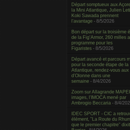
Départ somptueux aux Açor
la Mini Atlantique, Julien Leti
Koki Sawada prennent
l'avantage
- 8/5/2026
Bon départ sur la troisième é
de la Fig’Armor, 260 milles 
programme pour les
Figaristes
- 8/5/2026
Départ avancé et parcours m
pour la seconde étape de la
Atlantique, rendez-vous aux
d'Olonne dans une
semaine
- 8/4/2026
Zoom sur Allagrande MAPEI
images, l'IMOCA mené par
Ambrogio Beccaria
- 8/4/20
IDEC SPORT - CIC a retrou
élément, "La Route du Rhum
que le premier chapitre" dixi