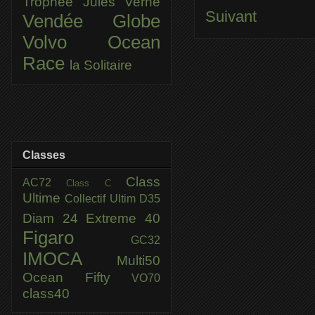
Trophée Jules Verne
Suivant
Vendée Globe
Volvo Ocean
Race
la Solitaire
Classes
Class
AC72
Class C
Ultime
Collectif Ultim
D35
Diam 24
Extreme 40
Figaro
GC32
IMOCA
Multi50
Ocean Fifty
VO70
class40