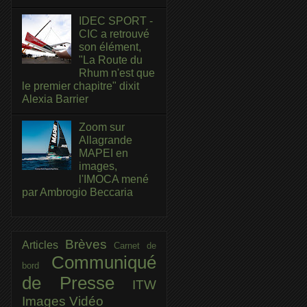
IDEC SPORT -
CIC a retrouvé
son élément,
"La Route du
Rhum n'est que
le premier chapitre" dixit
Alexia Barrier
Zoom sur
Allagrande
MAPEI en
images,
l'IMOCA mené
par Ambrogio Beccaria
Brèves
Articles
Carnet de
Communiqué
bord
de Presse
ITW
Images
Vidéo