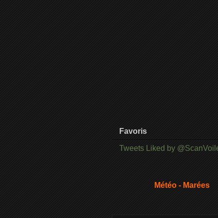
Favoris
Tweets Liked by @ScanVoil
Météo - Marées