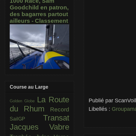
1000 Race, Sam
Goodchild en patron,
des bagarres partout
ailleurs - Classement
Course au Large
La Route
Publié par
ScanVoi
Golden Globe
du Rhum
Libellés :
Groupam
Record
Transat
SailGP
Jacques Vabre