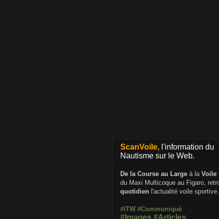
ScanVoile,
l'information du
Nautisme sur le Web.
De la Course au Large
à la
Voile
du Maxi Multicoque au Figaro, ret
quotidien
l'actualité voile sportive.
#ITW
#Communiqué
#Images
#Articles