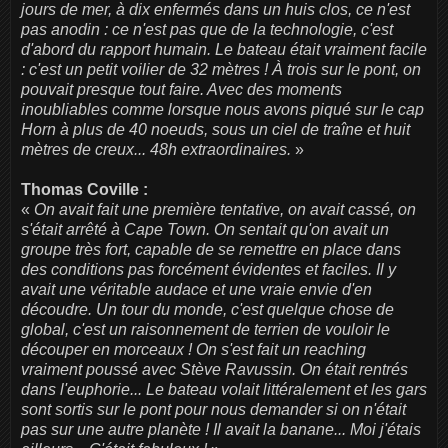
jours de mer, à dix enfermés dans un huis clos, ce n'est
pas anodin : ce n'est pas que de la technologie, c'est
d'abord du rapport humain. Le bateau était vraiment facile
: c'est un petit voilier de 32 mètres ! À trois sur le pont, on
pouvait presque tout faire. Avec des moments
inoubliables comme lorsque nous avons piqué sur le cap
Horn à plus de 40 noeuds, sous un ciel de traîne et huit
mètres de creux... 48h extraordinaires.
»
Thomas Coville :
«
On avait fait une première tentative, on avait cassé, on
s'était arrêté à Cape Town. On sentait qu'on avait un
groupe très fort, capable de se remettre en place dans
des conditions pas forcément évidentes et faciles. Il y
avait une véritable audace et une vraie envie d'en
découdre. Un tour du monde, c'est quelque chose de
global, c'est un raisonnement de terrien de vouloir le
découper en morceaux ! On s'est fait un reaching
vraiment poussé avec Stève Ravussin. On était rentrés
dans l'euphorie... Le bateau volait littéralement et les gars
sont sortis sur le pont pour nous demander si on n'était
pas sur une autre planète ! Il avait la banane... Moi j'étais