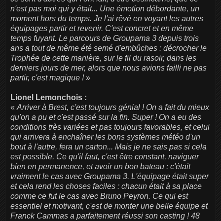
n'est pas moi qui y était... Une émotion débordante, un
moment hors du temps. Je l'ai rêvé en voyant les autres
équipages partir et revenir. C'est concret et en même
temps fuyant. Le parcours de Groupama 3 depuis trois
ans a tout de même été semé d'embûches : décrocher le
Trophée de cette manière, sur le fil du rasoir, dans les
derniers jours de mer, alors que nous avions failli ne pas
partir, c'est magique !
»
Lionel Lemonchois :
«
Arriver à Brest, c'est toujours génial ! On a fait du mieux
qu'on a pu et c'est passé sur la fin. Super ! On a eu des
conditions très variées et pas toujours favorables, et celui
qui arrivera à enchaîner les bons systèmes météo d'un
bout à l'autre, fera un carton... Mais je ne sais pas si cela
est possible. Ce qu'il faut, c'est être constant, naviguer
bien en permanence, et avoir un bon bateau : c'était
vraiment le cas avec Groupama 3. L'équipage était super
et cela rend les choses faciles : chacun était à sa place
comme ce fut le cas avec Bruno Peyron. Ce qui est
essentiel et motivant, c'est de monter une belle équipe et
Franck Cammas a parfaitement réussi son casting ! 48