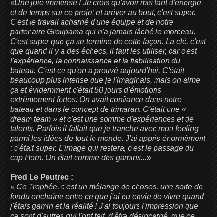
«
Une joie immense ! Je crois qu'avoir mis tant d'énergie
et de temps sur ce projet et arriver au bout, c'est super.
C'est le travail acharné d'une équipe et de notre
partenaire Groupama qui n'a jamais lâché le morceau.
C'est super que ça se termine de cette façon. La clé, c'est
que quand il y a des échecs, il faut les utiliser, car c'est
l'expérience, la connaissance et la fiabilisation du
bateau. C'est ce qu'on a prouvé aujourd'hui. C'était
beaucoup plus intense que je l'imaginais, mais on aime
ça et évidemment c'était 50 jours d'émotions
extrêmement fortes. On avait confiance dans notre
bateau et dans le concept de trimaran. C'était une «
dream team » et c'est une somme d'expériences et de
talents. Parfois il fallait que je tranche avec mon feeling
parmi les idées de tout le monde. J'ai appris énormément
: c'était super. L'image qui restera, c'est le passage du
cap Horn. On était comme des gamins...
»
Fred Le Peutrec :
«
Ce Trophée, c'est un mélange de choses, une sorte de
fondu enchaîné entre ce que j'ai eu envie de vivre quand
j'étais gamin et la réalité ! J'ai toujours l'impression que
ce sont d'autres qui l'ont fait, d'être désincarné, que ce