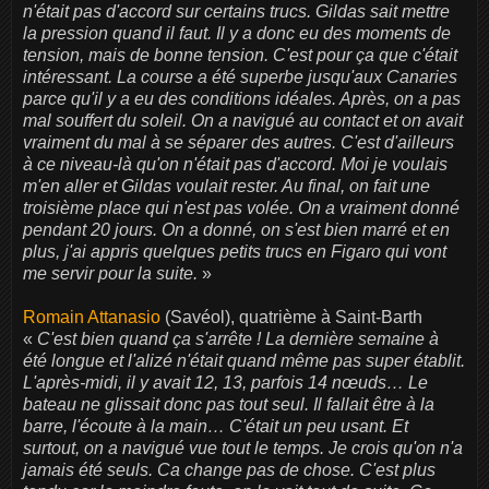
n'était pas d'accord sur certains trucs. Gildas sait mettre
la pression quand il faut. Il y a donc eu des moments de
tension, mais de bonne tension. C'est pour ça que c'était
intéressant. La course a été superbe jusqu'aux Canaries
parce qu'il y a eu des conditions idéales. Après, on a pas
mal souffert du soleil. On a navigué au contact et on avait
vraiment du mal à se séparer des autres. C'est d'ailleurs
à ce niveau-là qu'on n'était pas d'accord. Moi je voulais
m'en aller et Gildas voulait rester. Au final, on fait une
troisième place qui n'est pas volée. On a vraiment donné
pendant 20 jours. On a donné, on s'est bien marré et en
plus, j'ai appris quelques petits trucs en Figaro qui vont
me servir pour la suite.
»
Romain Attanasio
(Savéol), quatrième à Saint-Barth
«
C'est bien quand ça s'arrête ! La dernière semaine à
été longue et l'alizé n'était quand même pas super établit.
L'après-midi, il y avait 12, 13, parfois 14 nœuds… Le
bateau ne glissait donc pas tout seul. Il fallait être à la
barre, l'écoute à la main… C'était un peu usant. Et
surtout, on a navigué vue tout le temps. Je crois qu'on n'a
jamais été seuls. Ca change pas de chose. C'est plus