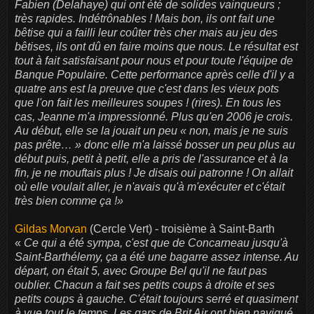
Fabien (Delahaye) qui ont été de solides vainqueurs ;
très rapides. Indétrônables ! Mais bon, ils ont fait une
bêtise qui a failli leur coûter très cher mais au jeu des
bêtises, ils ont dû en faire moins que nous. Le résultat est
tout à fait satisfaisant pour nous et pour toute l'équipe de
Banque Populaire. Cette performance après celle d'il y a
quatre ans est la preuve que c'est dans les vieux pots
que l'on fait les meilleures soupes ! (rires). En tous les
cas, Jeanne m'a impressionné. Plus qu'en 2006 je crois.
Au début, elle se la jouait un peu « non, mais je ne suis
pas prête… » donc elle m'a laissé bosser un peu plus au
début puis, petit à petit, elle a pris de l'assurance et à la
fin, je ne mouftais plus ! Je disais oui patronne ! On allait
où elle voulait aller, je n'avais qu'à m'exécuter et c'était
très bien comme ça !»
Gildas Morvan
(Cercle Vert) - troisième à Saint-Barth
«
Ce qui a été sympa, c'est que de Concarneau jusqu'à
Saint-Barthélemy, ça a été une bagarre assez intense. Au
départ, on était 5, avec Groupe Bel qu'il ne faut pas
oublier. Chacun a fait ses petits coups à droite et ses
petits coups à gauche. C'était toujours serré et quasiment
à vue tout le temps. Les gars de Brit Air ont bien navigué.