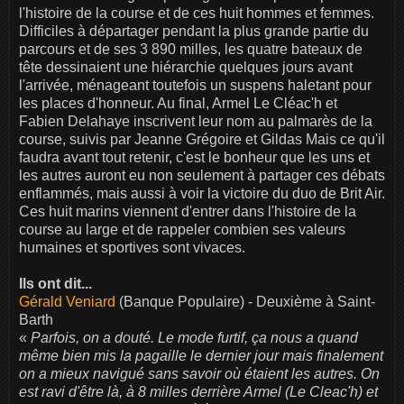
l'histoire de la course et de ces huit hommes et femmes.
Difficiles à départager pendant la plus grande partie du
parcours et de ses 3 890 milles, les quatre bateaux de
tête dessinaient une hiérarchie quelques jours avant
l'arrivée, ménageant toutefois un suspens haletant pour
les places d'honneur. Au final, Armel Le Cléac'h et
Fabien Delahaye inscrivent leur nom au palmarès de la
course, suivis par Jeanne Grégoire et Gildas Mais ce qu'il
faudra avant tout retenir, c'est le bonheur que les uns et
les autres auront eu non seulement à partager ces débats
enflammés, mais aussi à voir la victoire du duo de Brit Air.
Ces huit marins viennent d'entrer dans l'histoire de la
course au large et de rappeler combien ses valeurs
humaines et sportives sont vivaces.
Ils ont dit...
Gérald Veniard
(Banque Populaire) - Deuxième à Saint-
Barth
«
Parfois, on a douté. Le mode furtif, ça nous a quand
même bien mis la pagaille le dernier jour mais finalement
on a mieux navigué sans savoir où étaient les autres. On
est ravi d'être là, à 8 milles derrière Armel (Le Cleac'h) et