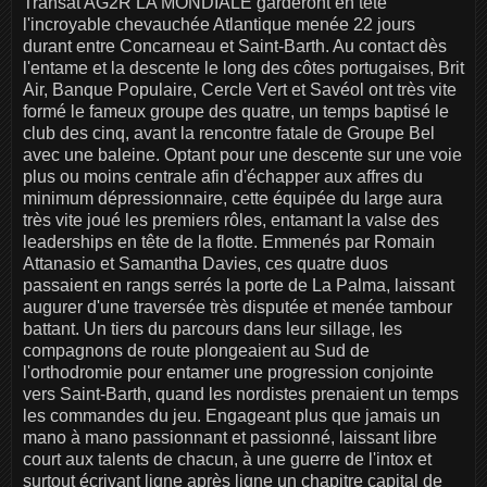
Transat AG2R LA MONDIALE garderont en tête
l'incroyable chevauchée Atlantique menée 22 jours
durant entre Concarneau et Saint-Barth. Au contact dès
l'entame et la descente le long des côtes portugaises, Brit
Air, Banque Populaire, Cercle Vert et Savéol ont très vite
formé le fameux groupe des quatre, un temps baptisé le
club des cinq, avant la rencontre fatale de Groupe Bel
avec une baleine. Optant pour une descente sur une voie
plus ou moins centrale afin d'échapper aux affres du
minimum dépressionnaire, cette équipée du large aura
très vite joué les premiers rôles, entamant la valse des
leaderships en tête de la flotte. Emmenés par Romain
Attanasio et Samantha Davies, ces quatre duos
passaient en rangs serrés la porte de La Palma, laissant
augurer d'une traversée très disputée et menée tambour
battant. Un tiers du parcours dans leur sillage, les
compagnons de route plongeaient au Sud de
l'orthodromie pour entamer une progression conjointe
vers Saint-Barth, quand les nordistes prenaient un temps
les commandes du jeu. Engageant plus que jamais un
mano à mano passionnant et passionné, laissant libre
court aux talents de chacun, à une guerre de l'intox et
surtout écrivant ligne après ligne un chapitre capital de