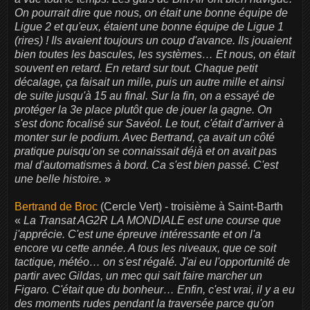
On pourrait dire que nous, on était une bonne équipe de
Ligue 2 et qu'eux, étaient une bonne équipe de Ligue 1
(rires) ! Ils avaient toujours un coup d'avance. Ils jouaient
bien toutes les bascules, les systèmes… Et nous, on était
souvent en retard. En retard sur tout. Chaque petit
décalage, ça faisait un mille, puis un autre mille et ainsi
de suite jusqu'à 15 au final. Sur la fin, on a essayé de
protéger la 3e place plutôt que de jouer la gagne. On
s'est donc focalisé sur Savéol. Le tout, c'était d'arriver à
monter sur le podium. Avec Bertrand, ça avait un côté
pratique puisqu'on se connaissait déjà et on avait pas
mal d'automatismes à bord. Ca s'est bien passé. C'est
une belle histoire.
»
Bertrand de Broc
(Cercle Vert) - troisième à Saint-Barth
«
La Transat AG2R LA MONDIALE est une course que
j'apprécie. C'est une épreuve intéressante et on l'a
encore vu cette année. A tous les niveaux, que ce soit
tactique, météo… on s'est régalé. J'ai eu l'opportunité de
partir avec Gildas, un mec qui sait faire marcher un
Figaro. C'était que du bonheur… Enfin, c'est vrai, il y a eu
des moments rudes pendant la traversée parce qu'on