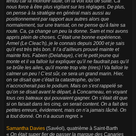
tendu car la moindre faute, on la voit tout de suite. Ca
nous force à être plus vigilant sur les réglages. De plus,
on pense à la stratégie en général mais aussi au
positionnement par rapport aux autres alors que
normalement, sur une transat, on ne pense qu'à faire sa
route. Ca, ça change un peu la donne. Sam et moi avons
appris plein de choses. C'était une bonne expérience.
Armel (Le Cleac'h), je le connais depuis 2000 et je sais
qu'il est très très bon. Il l'a d'ailleurs prouvé mainte et
mainte fois. Fabien (Delahaye), c'et le petit jeune qui
monte et il va falloir lui expliquer qu'il ne faudrait pas qu'il
se brûle les ailes, qu'il monte trop vite (rires) ! Va falloir le
calmer un peu ! C'est sûr, ce sera un grand marin. Hier,
on se disait que c'était la catastrophe, qu'on
n'accrocherait pas le podium. Mais on s'est rappelé se
qu'on se disait avant le départ, à Concarneau, en voyant
tous ces bateaux qui pouvaient gagner. On s'était dit que
si on faisait dans les cinq, on serait content. On a fait des
petites erreurs, évidement, mais on n'a jamais lâché. On
a tout donné. On n'a aucun regret.
»
Samantha Davies
(Savéol), quatrième à Saint-Barth
«
On était super fier de passer la marque des Canaries