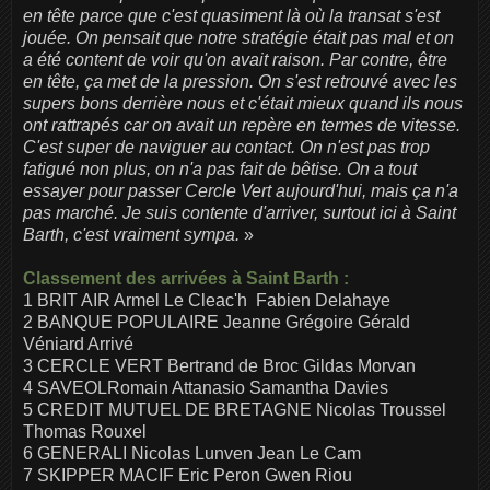
en tête parce que c'est quasiment là où la transat s'est
jouée. On pensait que notre stratégie était pas mal et on
a été content de voir qu'on avait raison. Par contre, être
en tête, ça met de la pression. On s'est retrouvé avec les
supers bons derrière nous et c'était mieux quand ils nous
ont rattrapés car on avait un repère en termes de vitesse.
C'est super de naviguer au contact. On n'est pas trop
fatigué non plus, on n'a pas fait de bêtise. On a tout
essayer pour passer Cercle Vert aujourd'hui, mais ça n'a
pas marché. Je suis contente d'arriver, surtout ici à Saint
Barth, c'est vraiment sympa.
»
Classement des arrivées à Saint Barth :
1 BRIT AIR Armel Le Cleac'h Fabien Delahaye
2 BANQUE POPULAIRE Jeanne Grégoire Gérald
Véniard Arrivé
3 CERCLE VERT Bertrand de Broc Gildas Morvan
4 SAVEOLRomain Attanasio Samantha Davies
5 CREDIT MUTUEL DE BRETAGNE Nicolas Troussel
Thomas Rouxel
6 GENERALI Nicolas Lunven Jean Le Cam
7 SKIPPER MACIF Eric Peron Gwen Riou