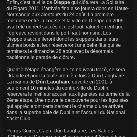
Enfin, c’est la ville de
Dieppe
qui clôturera La Solitaire
du Figaro 2011. L’arrivée finale se jouera donc en Haute-
Normandie aux alentours du 24 août. La première
rencontre entre la course et la ville de Dieppe en 2009
avait été un réel succès et c’est tout naturellement que
l’épreuve revient dans le port haut-normand. Les
Dieppois accueilleront donc les skippers dans leurs
ultimes bords et leur réserveront une belle fête qui se
terminera le dimanche 28 août avec la désormais
traditionnelle parade de clôture.
Quant à l’étape étrangère de ce nouveau tracé, ce sera
l’Irlande et pour la toute première fois à Dún Laoghaire.
La marina de
Dún Laoghaire
ouverte en 2001, à
seulement 10 minutes du centre-ville de Dublin,
réservera le meilleur accueil aux figaristes au terme de la
2ème étape. Une nouvelle découverte pour les figaristes
qui apprécieront certainement le charme d’une arrivée
dans la superbe baie de Dublin et l’accueil du National
Yacht Club.
Perros-Guirec, Caen, Dún Laoghaire, Les Sables
d’Olonne, et Dieppe cinq villes pour une 42ème édition