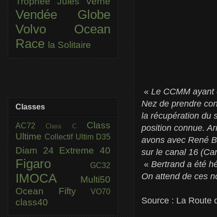
Trophée Jules Verne
Vendée Globe
Volvo Ocean
Race
la Solitaire
«
Le CCMM ayant c
Nez de prendre con
Classes
la récupération du s
Class
AC72
Class C
position connue. Ar
Ultime
Collectif Ultim
D35
avons avec René Bou
Diam 24
Extreme 40
sur le canal 16 (Can
Figaro
«
Bertrand a été hé
GC32
IMOCA
On attend de ces n
Multi50
Ocean Fifty
VO70
Source : La Route
class40