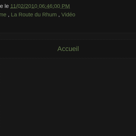
le
le
11/02/2010 06:46:00 PM
ime
,
La Route du Rhum
,
Vidéo
Accueil