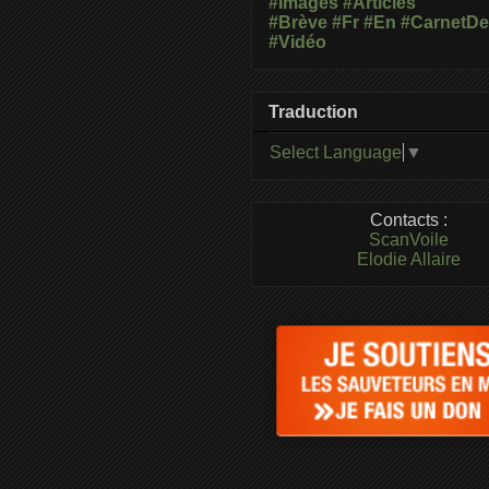
#Images
#Articles
#Brève
#Fr
#En
#CarnetD
#Vidéo
Traduction
Select Language
▼
Contacts :
ScanVoile
Elodie Allaire