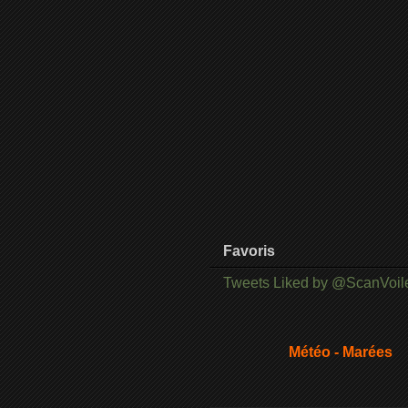
Favoris
Tweets Liked by @ScanVoil
Météo - Marées