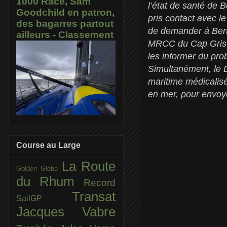
1000 Race, Sam
l’état de santé de B
Goodchild en patron,
pris contact avec l
des bagarres partout
de demander à Bertr
ailleurs - Classement
MRCC du Cap Gris N
les informer du pro
Simultanément, le 
maritime médicalisé
en mer, pour envoye
Course au Large
La Route
Golden Globe
du Rhum
Record
Transat
SailGP
Jacques Vabre