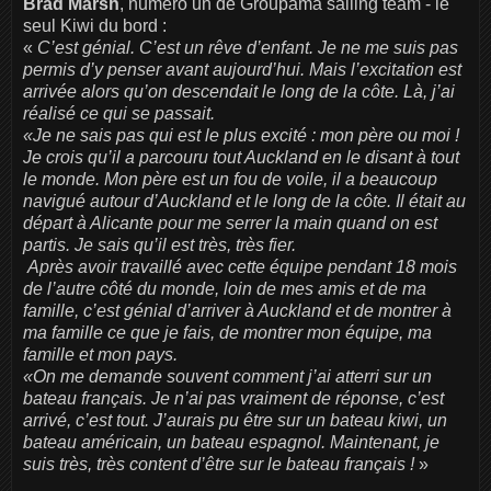
Brad Marsh
, numéro un de Groupama sailing team - le
seul Kiwi du bord :
«
C’est génial. C’est un rêve d’enfant. Je ne me suis pas
permis d’y penser avant aujourd’hui. Mais l’excitation est
arrivée alors qu’on descendait le long de la côte. Là, j’ai
réalisé ce qui se passait.
«Je ne sais pas qui est le plus excité : mon père ou moi !
Je crois qu’il a parcouru tout Auckland en le disant à tout
le monde. Mon père est un fou de voile, il a beaucoup
navigué autour d’Auckland et le long de la côte. Il était au
départ à Alicante pour me serrer la main quand on est
partis. Je sais qu’il est très, très fier.
Après avoir travaillé avec cette équipe pendant 18 mois
de l’autre côté du monde, loin de mes amis et de ma
famille, c’est génial d’arriver à Auckland et de montrer à
ma famille ce que je fais, de montrer mon équipe, ma
famille et mon pays.
«On me demande souvent comment j’ai atterri sur un
bateau français. Je n’ai pas vraiment de réponse, c’est
arrivé, c’est tout. J’aurais pu être sur un bateau kiwi, un
bateau américain, un bateau espagnol. Maintenant, je
suis très, très content d’être sur le bateau français !
»