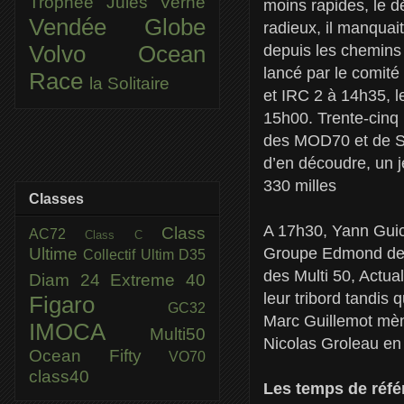
Trophée Jules Verne
moins rapides, le d
Vendée Globe
radieux, il manquai
depuis les chemins c
Volvo Ocean
lancé par le comité
Race
la Solitaire
et IRC 2 à 14h35, l
15h00. Trente-cinq 
des MOD70 et de So
d’en découdre, un 
330 milles
Classes
A 17h30, Yann Guich
Class
AC72
Class C
Ultime
Groupe Edmond de R
Collectif Ultim
D35
des Multi 50, Actual
Diam 24
Extreme 40
leur tribord tandis
Figaro
GC32
Marc Guillemot mèn
IMOCA
Multi50
Nicolas Groleau en
Ocean Fifty
VO70
class40
Les temps de réfé