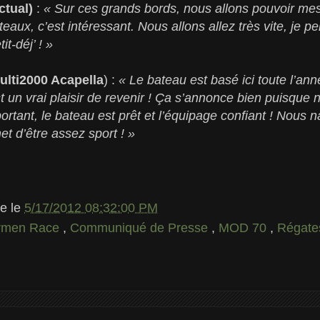
ctual)
:
« Sur ces grands bords, nous allons pouvoir mesu
teaux, c’est intéressant. Nous allons allez très vite, je 
t-déj’ ! »
ulti2000 Acapella
) :
« Le bateau est basé ici toute l’ann
t un vrai plaisir de revenir ! Ça s’annonce bien puisque 
rtant, le bateau est prêt et l’équipage confiant ! Nous n
et d’être assez sport ! »
le
le
5/17/2012 08:32:00 PM
rmen Race
,
Communiqué de Presse
,
MOD 70
,
Régat