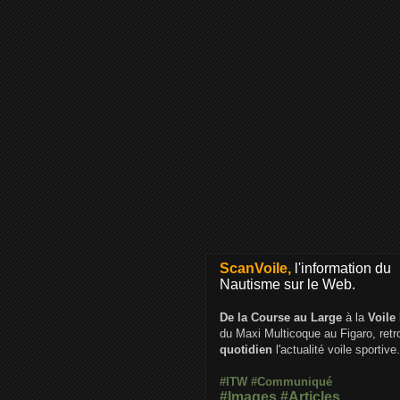
ScanVoile,
l'information du
Nautisme sur le Web.
De la Course au Large
à la
Voile
du Maxi Multicoque au Figaro, ret
quotidien
l'actualité voile sportive.
#ITW
#Communiqué
#Images
#Articles