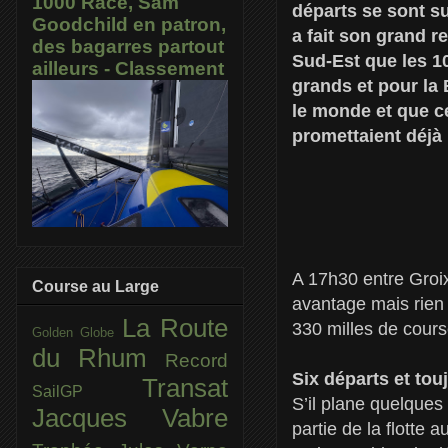
1000 Race, Sam
départs se sont su
Goodchild en patron,
a fait son grand r
des bagarres partout
Sud-Est que les 1
ailleurs - Classement
grands et pour la 
le monde et que c
promettaient déjà 
A 17h30 entre Groix 
Course au Large
avantage mais rien
La Route
330 milles de course
Golden Globe
du Rhum
Record
Six départs et tou
Transat
SailGP
S’il plane quelques
Jacques Vabre
partie de la flotte 