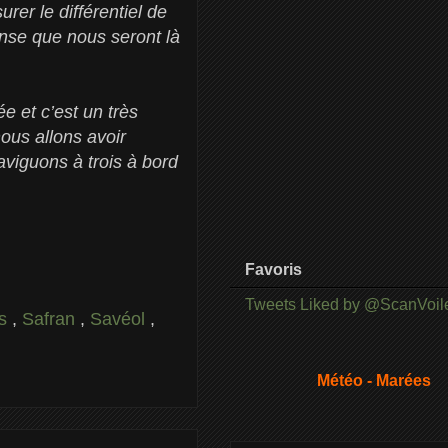
rer le différentiel de
pense que nous seront là
ée et c’est un très
nous allons avoir
aviguons à trois à bord
Favoris
Tweets Liked by @ScanVoil
es
,
Safran
,
Savéol
,
Météo - Marées