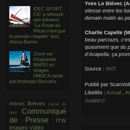
Yves Le Blévec (A
IDEC SPORT -
vitesse entre les ba
CIC a retrouvé
demain matin au peti
son élément,
"La Route du
Rhum n'est que
Charlie Capelle (M
le premier chapitre" dixit
beau parcours, c’es
Alexia Barrier
quasiment que du po
Zoom sur
d’Acapella, ça prom
Allagrande
MAPEI en
Source :
SNT
images,
l'IMOCA mené
par Ambrogio Beccaria
Publié par
ScanVoi
Libellés :
Actual
,
A
Sodeb'O
Brèves
Articles
Carnet de
Communiqué
bord
de Presse
ITW
Images
Vidéo