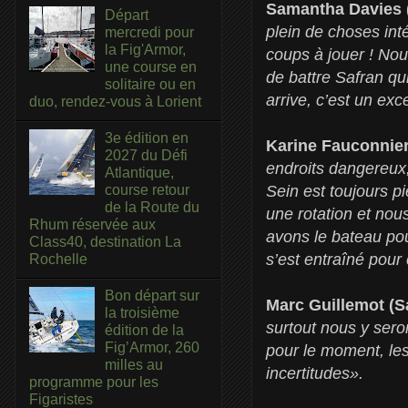
Samantha Davies 
Départ
plein de choses inté
mercredi pour
la Fig'Armor,
coups à jouer ! Nou
une course en
de battre Safran qui
solitaire ou en
arrive, c’est un exc
duo, rendez-vous à Lorient
3e édition en
Karine Fauconnie
2027 du Défi
endroits dangereux,
Atlantique,
Sein est toujours p
course retour
de la Route du
une rotation et nou
Rhum réservée aux
avons le bateau po
Class40, destination La
s’est entraîné pour
Rochelle
Bon départ sur
Marc Guillemot (S
la troisième
surtout nous y sero
édition de la
Fig’Armor, 260
pour le moment, les
milles au
incertitudes».
programme pour les
Figaristes