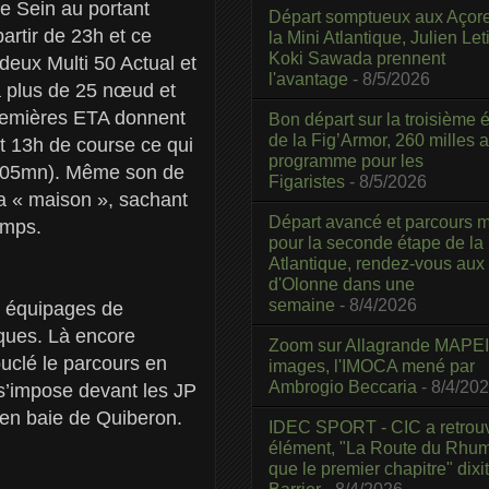
e Sein au portant
Départ somptueux aux Açor
artir de 23h et ce
la Mini Atlantique, Julien Leti
Koki Sawada prennent
s deux Multi 50 Actual et
l'avantage
- 8/5/2026
à plus de 25 nœud et
 premières ETA donnent
Bon départ sur la troisième é
de la Fig’Armor, 260 milles 
t 13h de course ce qui
programme pour les
14h05mn). Même son de
Figaristes
- 8/5/2026
la « maison », sachant
Départ avancé et parcours m
emps.
pour la seconde étape de la
Atlantique, rendez-vous aux
d'Olonne dans une
semaine
- 8/4/2026
3 équipages de
iques. Là encore
Zoom sur Allagrande MAPEI
ouclé le parcours en
images, l'IMOCA mené par
Ambrogio Beccaria
- 8/4/20
s’impose devant les JP
 en baie de Quiberon.
IDEC SPORT - CIC a retrou
élément, "La Route du Rhum
que le premier chapitre" dixi