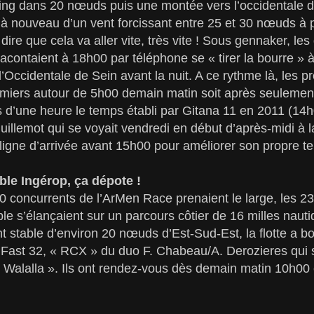
ing dans 20 nœuds puis une montée vers l’occidentale d
 à nouveau d’un vent forcissant entre 25 et 30 nœuds à p
t dire que cela va aller vite, très vite ! Sous gennaker, le
acontaient à 18h00 par téléphone se « tirer la bourre » 
 l’Occidentale de Sein avant la nuit. A ce rythme là, les
emiers autour de 5h00 demain matin soit après seulemen
ès d’une heure le temps établi par Gitana 11 en 2011 (
illemot qui se voyait vendredi en début d’après-midi à 
la ligne d’arrivée avant 15h00 pour améliorer son propre t
le Ingérop, ça dépote !
0 concurrents de l’ArMen Race prenaient le large, les 2
le s’élançaient sur un parcours côtier de 16 milles naut
nt stable d’environ 20 nœuds d’Est-Sud-Est, la flotte a b
n Fast 32, « RCX » du duo F. Chabeau/A. Derozieres qui 
 Walalla ». Ils ont rendez-vous dès demain matin 10h00