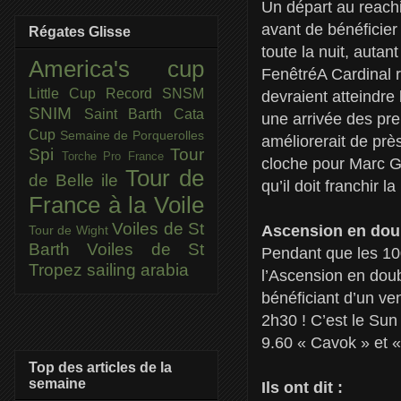
Un départ au reach
avant de bénéficier
Régates Glisse
toute la nuit, autan
America's cup
FenêtréA Cardinal r
Little Cup
Record SNSM
devraient atteindre
SNIM
Saint Barth Cata
une arrivée des pr
Cup
Semaine de Porquerolles
améliorerait de pr
Spi
Tour
Torche Pro France
cloche pour Marc Gu
Tour de
de Belle ile
qu’il doit franchir 
France à la Voile
Voiles de St
Ascension en doub
Tour de Wight
Barth
Voiles de St
Pendant que les 10
Tropez
sailing arabia
l’Ascension en doub
bénéficiant d’un ve
2h30 ! C’est le Su
9.60 « Cavok » et «
Top des articles de la
semaine
Ils ont dit :