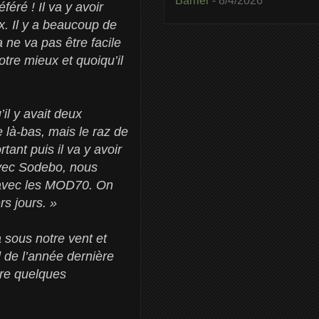
Barrier
- 8/4/2026
ré ! Il va y avoir
ux. Il y a beaucoup de
 ne va pas être facile
otre mieux et quoiqu’il
il y avait deux
 là-bas, mais le raz de
ant puis il va y avoir
 Avec Sodebo, nous
r avec les MOD70. On
rs jours. »
 sous notre vent et
d de l’année dernière
ore quelques