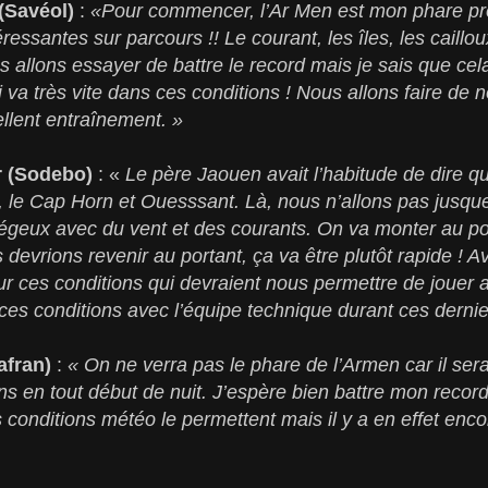
(Savéol)
:
«Pour commencer, l’Ar Men est mon phare préfé
ressantes sur parcours !! Le courant, les îles, les caillo
s allons essayer de battre le record mais je sais que cela
 va très vite dans ces conditions ! Nous allons faire de n
ellent entraînement. »
r (Sodebo)
: «
Le père Jaouen avait l’habitude de dire qu’
 le Cap Horn et Ouesssant. Là, nous n’allons pas jusque
iégeux avec du vent et des courants. On va monter au port
s devrions revenir au portant, ça va être plutôt rapide !
ur ces conditions qui devraient nous permettre de joue
 ces conditions avec l’équipe technique durant ces dernie
afran)
:
« On ne verra pas le phare de l’Armen car il sera
ns en tout début de nuit. J’espère bien battre mon recor
 conditions météo le permettent mais il y a en effet enc