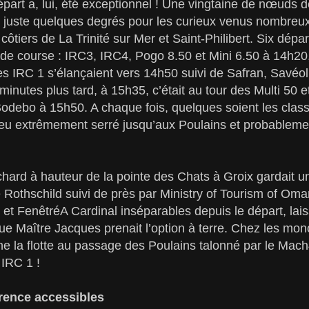
épart a, lui, été exceptionnel ! Une vingtaine de nœuds d
t juste quelques degrés pour les curieux venus nombreux
ôtiers de La Trinité sur Mer et Saint-Philibert. Six dépar
 de course : IRC3, IRC4, Pogo 8.50 et Mini 6.50 à 14h20
es IRC 1 s’élançaient vers 14h50 suivi de Safran, Savéo
minutes plus tard, à 15h35, c’était au tour des Multi 50 e
debo à 15h50. A chaque fois, quelques soient les classe
jeu extrêmement serré jusqu’aux Poulains et probablemen
ard à hauteur de la pointe des Chats à Groix gardait u
othschild suivi de près par Ministry of Tourism of Oma
 et FenêtréA Cardinal inséparables depuis le départ, laiss
 que Maître Jacques prenait l’option à terre. Chez les m
e la flotte au passage des Poulains talonné par le Mac
 IRC 1 !
rence accessibles