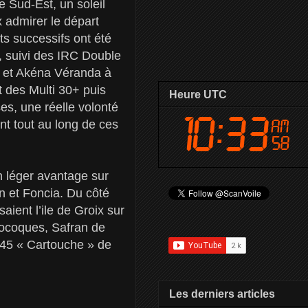
e Sud-Est, un soleil
 admirer le départ
ts successifs ont été
, suivi des IRC Double
l et Akéna Véranda à
t des Multi 30+ puis
Heure UTC
s, une réelle volonté
t tout au long de ces
n léger avantage sur
n et Foncia. Du côté
aient l’ile de Groix sur
onocoques, Safran de
h45 « Cartouche » de
Les derniers articles