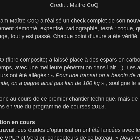
Credit : Maitre CoQ
eam Maître CoQ a réalisé un check complet de son nouv
ment démonté, expertisé, radiographié, testé : coque, qui
age, tout y est passé. Chaque point d’usure a été vérifi
(fibre composite) a laissé place à des espars en carbon
 temps, avec une meilleure pénétration dans l’air…). Le
urs ont été allégés : «
Pour une transat on a besoin de 
de, on a gagné ainsi pas loin de 100 kg
» , souligne le 
onc au cours de ce premier chantier technique, mais de la
ons en vue du programme de courses 2013.
tion en cours
travail, des études d’optimisation ont été lancées avec l
le VPLP et Verdier, concepteurs de ce bateau. «
Nous ne 