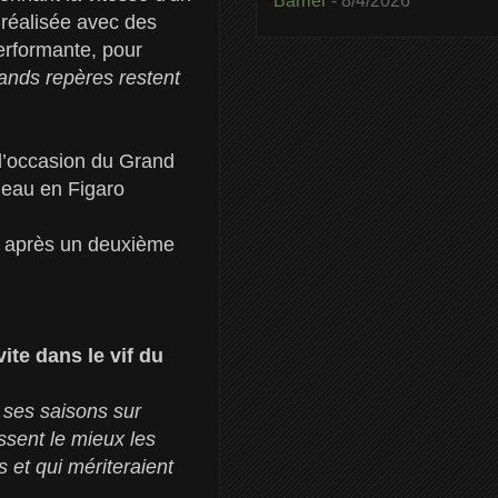
Barrier
- 8/4/2026
t réalisée avec des
performante, pour
rands repères restent
l’occasion du Grand
neau en Figaro
, après un deuxième
ite dans le vif du
 ses saisons sur
sent le mieux les
s et qui mériteraient