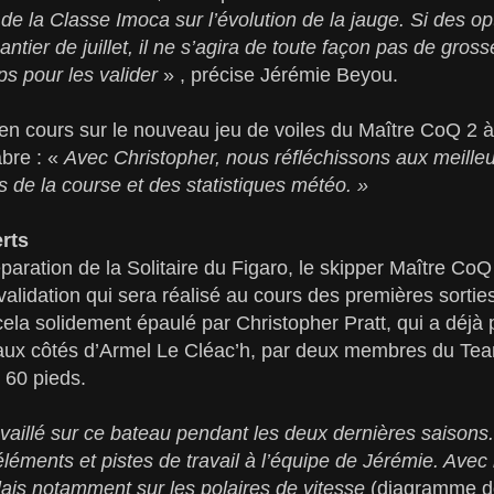
 de la Classe Imoca sur l’évolution de la jauge. Si des op
ntier de juillet, il ne s’agira de toute façon pas de grosse
ps pour les valider
» , précise Jérémie Beyou.
n en cours sur le nouveau jeu de voiles du Maître CoQ 2 à 
bre : «
Avec Christopher, nous réfléchissons aux meilleu
s de la course et des statistiques météo. »
rts
paration de la Solitaire du Figaro, le skipper Maître CoQ 
validation qui sera réalisé au cours des premières sortie
ela solidement épaulé par Christopher Pratt, qui a déjà
aux côtés d’Armel Le Cléac’h, par deux membres du Te
 60 pieds.
availlé sur ce bateau pendant les deux dernières saisons.
léments et pistes de travail à l’équipe de Jérémie. Ave
illais notamment sur les polaires de vitesse
(diagramme do