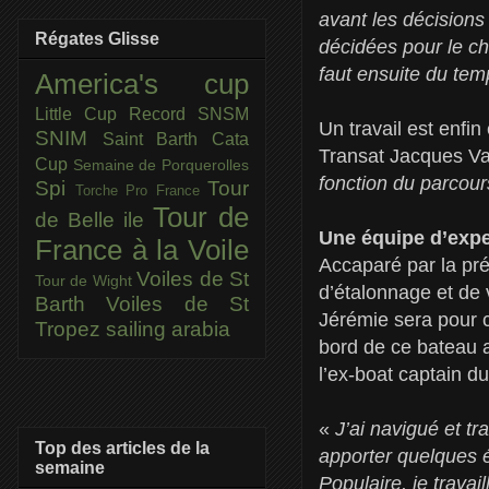
avant les décisions
Régates Glisse
décidées pour le cha
faut ensuite du tem
America's cup
Little Cup
Record SNSM
Un travail est enfi
SNIM
Saint Barth Cata
Transat Jacques Va
Cup
Semaine de Porquerolles
fonction du parcour
Spi
Tour
Torche Pro France
Tour de
de Belle ile
Une équipe d’expe
France à la Voile
Accaparé par la pré
Voiles de St
Tour de Wight
d’étalonnage et de 
Barth
Voiles de St
Jérémie sera pour c
Tropez
sailing arabia
bord de ce bateau 
l’ex-boat captain du
«
J’ai navigué et tr
Top des articles de la
apporter quelques é
semaine
Populaire, je trava