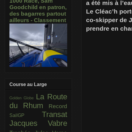
1000 Race, Sam
a été mis à l’e
Goodchild en patron,
Le Cléac’h port
des bagarres partout
co-skipper de 
ailleurs - Classement
prendre en cha
Course au Large
La Route
Golden Globe
du Rhum
Record
Transat
SailGP
Jacques Vabre