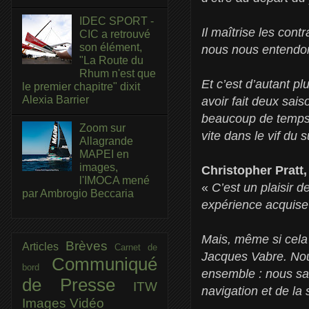
IDEC SPORT -
Il maîtrise les con
CIC a retrouvé
son élément,
nous nous entendon
"La Route du
Rhum n'est que
Et c’est d’autant p
le premier chapitre" dixit
Alexia Barrier
avoir fait deux sai
beaucoup de temps. 
Zoom sur
vite dans le vif du s
Allagrande
MAPEI en
images,
Christopher Pratt
l'IMOCA mené
«
C’est un plaisir d
par Ambrogio Beccaria
expérience acquise
Mais, même si cela 
Brèves
Articles
Carnet de
Jacques Vabre. Nous
Communiqué
bord
ensemble : nous sa
de Presse
ITW
navigation et de la 
Images
Vidéo