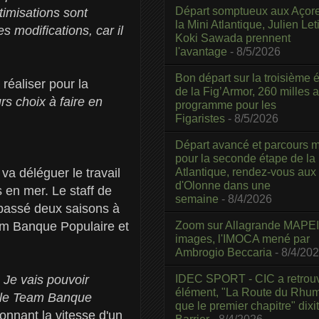
Départ somptueux aux Açor
timisations sont
la Mini Atlantique, Julien Leti
s modifications, car il
Koki Sawada prennent
l'avantage
- 8/5/2026
Bon départ sur la troisième é
réaliser pour la
de la Fig’Armor, 260 milles 
rs choix à faire en
programme pour les
Figaristes
- 8/5/2026
Départ avancé et parcours m
pour la seconde étape de la
Atlantique, rendez-vous aux
va déléguer le travail
d'Olonne dans une
s en mer. Le staff de
semaine
- 8/4/2026
 passé deux saisons à
Zoom sur Allagrande MAPEI
am Banque Populaire et
images, l'IMOCA mené par
Ambrogio Beccaria
- 8/4/20
IDEC SPORT - CIC a retrou
 Je vais pouvoir
élément, "La Route du Rhum
c le Team Banque
que le premier chapitre" dixi
nnant la vitesse d'un