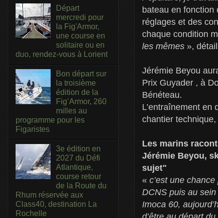
Départ
bateau en fonction d
mercredi pour
réglages et des conf
la Fig'Armor,
chaque condition mé
une course en
solitaire ou en
les mêmes
», détai
duo, rendez-vous à Lorient
Jérémie Beyou aura
Bon départ sur
Prix Guyader , à Do
la troisième
édition de la
Bénéteau.
Fig’Armor, 260
L’entraînement en 
milles au
chantier technique, 
programme pour les
Figaristes
Les marins racont
3e édition en
Jérémie Beyou, ski
2027 du Défi
sujet"
Atlantique,
course retour
«
c’est une chance p
de la Route du
DCNS puis au sein 
Rhum réservée aux
Imoca 60, aujourd’hu
Class40, destination La
Rochelle
d’être au départ d