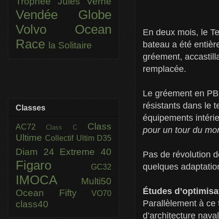
Trophée Jules Verne
Vendée Globe
Volvo Ocean
En deux mois, le T
Race
bateau a été entière
la Solitaire
gréement, accastill
remplacée.
Le gréement en PBO 
résistants dans le
Classes
équipements intérie
Class
AC72
Class C
pour un tour du mon
Ultime
Collectif Ultim
D35
Diam 24
Extreme 40
Pas de révolution d
Figaro
quelques adaptati
GC32
IMOCA
Multi50
Études d’optimisa
Ocean Fifty
VO70
Parallèlement à ce 
class40
d’architecture nava