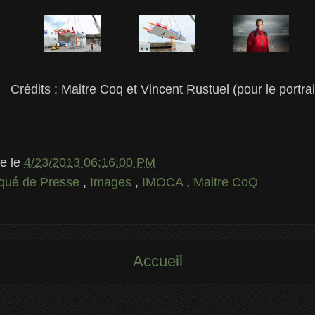
Crédits : Maitre Coq et Vincent Rustuel (pour le portrai
le
le
4/23/2013 06:16:00 PM
ué de Presse
,
Images
,
IMOCA
,
Maitre CoQ
Accueil