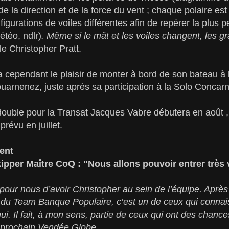
e la direction et de la force du vent ; chaque polaire es
igurations de voiles différentes afin de repérer la plus 
téo, ndlr)
. Même si le mât et les voiles changent, les g
lle Christopher Pratt.
 cependant le plaisir de monter à bord de son bateau à 
uarnenez, juste après sa participation à la Solo Concar
double pour la Transat Jacques Vabre débutera en août 
prévu en juillet.
ent
pper Maître CoQ : "Nous allons pouvoir entrer très v
our nous d’avoir Christopher au sein de l’équipe. Après
du Team Banque Populaire, c’est un de ceux qui connais
i. Il fait, à mon sens, partie de ceux qui ont des chance
u prochain Vendée Globe.