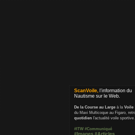
ScanVoile,
l'information du
Nautisme sur le Web.
De la Course au Large
à la
Voile
du Maxi Multicoque au Figaro, ret
quotidien
l'actualité voile sportive.
#ITW
#Communiqué
#Images
#Articles