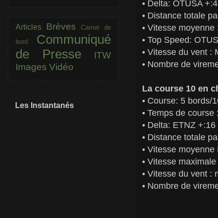
• Delta: OTUSA +:
• Distance totale
Brèves
Articles
• Vitesse moyenne
Carnet de
Communiqué
• Top Speed: OTUS
bord
de Presse
• Vitesse du vent 
ITW
• Nombre de virem
Images
Vidéo
La course 10 en ch
• Course: 5 bords/1
Les Instantanés
• Temps de course
• Delta: ETNZ +:16
• Distance totale 
• Vitesse moyenn
• Vitesse maximal
• Vitesse du vent 
• Nombre de virem