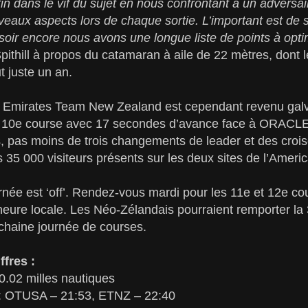
n dans le vif du sujet en nous confrontant à un adversair
aux aspects lors de chaque sortie. L’important est de s
e soir encore nous avons une longue liste de points à opti
thill à propos du catamaran à aile de 22 mètres, dont l
ut juste un an.
te, Emirates Team New Zealand est cependant revenu gal
la 10e course avec 17 secondes d’avance face à ORACL
s, pas moins de trois changements de leader et des croi
s 35 000 visiteurs présents sur les deux sites de l’Ameri
urnée est ‘off’. Rendez-vous mardi pour les 11e et 12e 
heure locale. Les Néo-Zélandais pourraient remporter l
rochaine journée de courses.
ffres :
0.02 milles nautiques
 : OTUSA – 21:53, ETNZ – 22:40