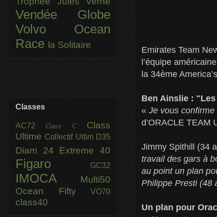
Trophée Jules Verne
Vendée Globe
Volvo Ocean
Race
la Solitaire
Emirates Team New 
l’équipe américaine
la 34ème America’s
Ben Ainslie : "Les
Classes
«
Je vous confirme 
d’ORACLE TEAM USA
Class
AC72
Class C
Ultime
Collectif Ultim
D35
Jimmy Spithill (34
Diam 24
Extreme 40
travail des gars à b
Figaro
GC32
au point un plan po
IMOCA
Multi50
Philippe Presti (48
Ocean Fifty
VO70
class40
Un plan pour Orac