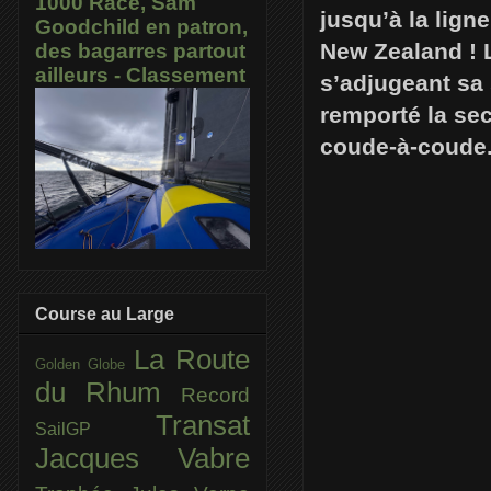
1000 Race, Sam
jusqu’à la lig
Goodchild en patron,
New Zealand ! 
des bagarres partout
ailleurs - Classement
s’adjugeant sa 
remporté la se
coude-à-coude
Course au Large
La Route
Golden Globe
du Rhum
Record
Transat
SailGP
Jacques Vabre