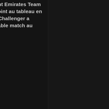
ant Emirates Team
int au tableau en
Challenger a
able match au