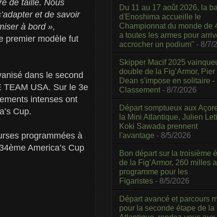
e de taille. Nous
Du 11 au 17 août 2026, la b
’adapter et de savoir
d'Enoshima accueille le
Championnat du monde de 4
miser à bord »,
a toutes les armes pour arriv
e premier modèle fut
accrocher un podium"
- 8/7/
Skipper Macif 2025 vainque
double de la Fig’Armor, Pier
vanisé dans le second
Dean s'impose en solitaire -
E TEAM USA. Sur le 3e
Classement
- 8/7/2026
sements intenses ont
Départ somptueux aux Açor
ca’s Cup.
la Mini Atlantique, Julien Leti
Koki Sawada prennent
courses programmées à
l'avantage
- 8/5/2026
a 34ème America’s Cup
Bon départ sur la troisième é
de la Fig’Armor, 260 milles 
programme pour les
Figaristes
- 8/5/2026
Départ avancé et parcours m
pour la seconde étape de la