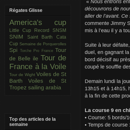
«
Nous entrons enfi
découvrons de nouve
Régates Glisse
aller de l’avant. C
America's cup
commente Jimmy Spi
mis à l’eau il y a to
Little Cup
Record SNSM
SNIM
Saint Barth Cata
Cup
Semaine de Porquerolles
Suite à leur défai
Spi
Tour
Torche Pro France
duel, en gagnant 
Tour de
de Belle ile
bord décisif au prè
France à la Voile
coupé le souffle de
Voiles de St
Tour de Wight
Barth
Voiles de St
Demain lundi la jo
Tropez
sailing arabia
13h15 et à 14h15, 
à la fin de cette p
La course 9 en chi
• Course: 5 bords/1
Top des articles de la
semaine
• Temps de course