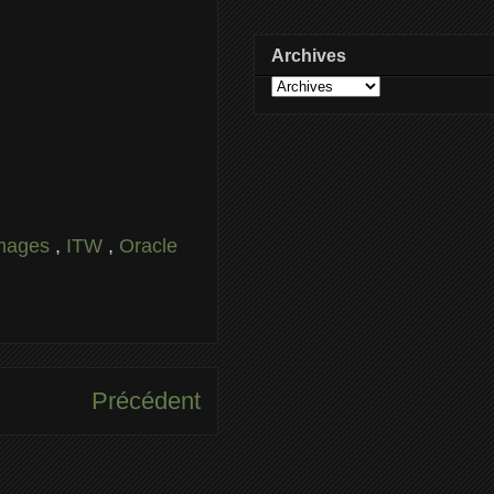
Archives
mages
,
ITW
,
Oracle
Précédent