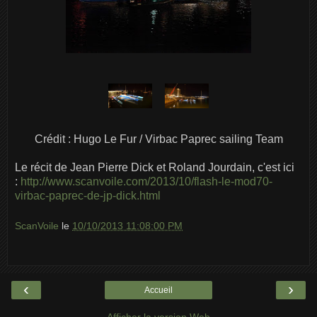
Crédit : Hugo Le Fur / Virbac Paprec sailing Team
Le récit de Jean Pierre Dick et Roland Jourdain, c'est ici
:
http://www.scanvoile.com/2013/10/flash-le-mod70-
virbac-paprec-de-jp-dick.html
ScanVoile
le
10/10/2013 11:08:00 PM
‹
›
Accueil
Afficher la version Web