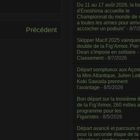
Du 11 au 17 août 2026, la b
d'Enoshima accueille le
Championnat du monde de 4
a toutes les armes pour arriv
accrocher un podium"
- 8/7/
Précédent
Skipper Macif 2025 vainque
double de la Fig’Armor, Pier
Dean s'impose en solitaire -
Classement
- 8/7/2026
Départ somptueux aux Açor
la Mini Atlantique, Julien Leti
Koki Sawada prennent
l'avantage
- 8/5/2026
Bon départ sur la troisième é
de la Fig’Armor, 260 milles 
programme pour les
Figaristes
- 8/5/2026
Départ avancé et parcours m
pour la seconde étape de la