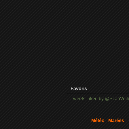
Favoris
Tweets Liked by @ScanVoil
Météo - Marées