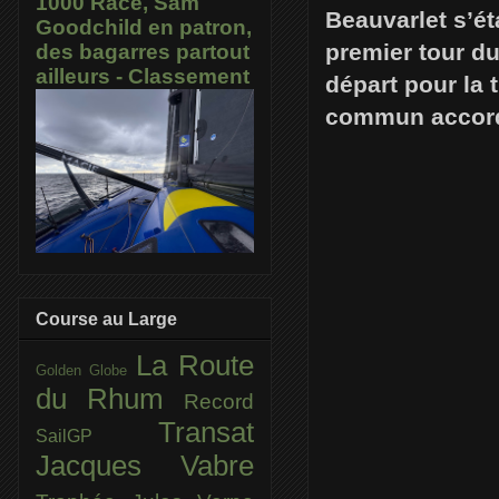
1000 Race, Sam
Beauvarlet s’ét
Goodchild en patron,
premier tour du
des bagarres partout
ailleurs - Classement
départ pour la 
commun accord,
Course au Large
La Route
Golden Globe
du Rhum
Record
Transat
SailGP
Jacques Vabre