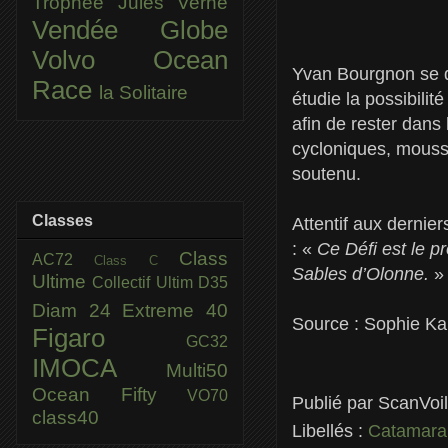
Trophée Jules Verne
Vendée Globe
Volvo Ocean
Yvan Bourgnon se do
Race
la Solitaire
étudie la possibilit
afin de rester dans
cycloniques, mouss
soutenu.
Classes
Attentif aux dernie
: «
Ce Défi est le pro
Class
AC72
Class C
Sables d’Olonne.
»
Ultime
Collectif Ultim
D35
Diam 24
Extreme 40
Source : Sophie K
Figaro
GC32
IMOCA
Multi50
Ocean Fifty
VO70
Publié par
ScanVoi
class40
Libellés :
Catamara