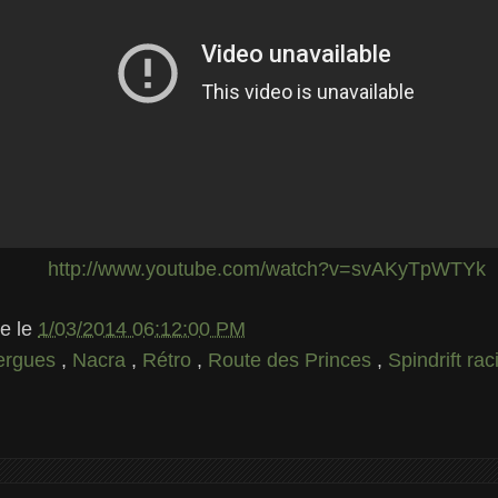
http://www.youtube.com/watch?v=svAKyTpWTYk
le
le
1/03/2014 06:12:00 PM
zergues
,
Nacra
,
Rétro
,
Route des Princes
,
Spindrift ra