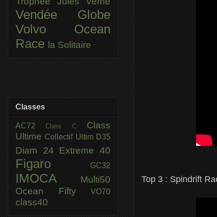
Trophée Jules Verne
Vendée Globe
Volvo Ocean
Race
la Solitaire
Classes
Class
AC72
Class C
Ultime
Collectif Ultim
D35
Diam 24
Extreme 40
Figaro
GC32
IMOCA
Multi50
Top 3 :
Spindrift Ra
Ocean Fifty
VO70
class40