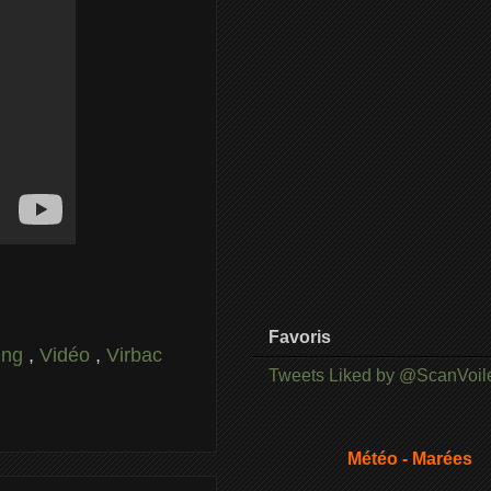
Favoris
cing
,
Vidéo
,
Virbac
Tweets Liked by @ScanVoil
Météo - Marées