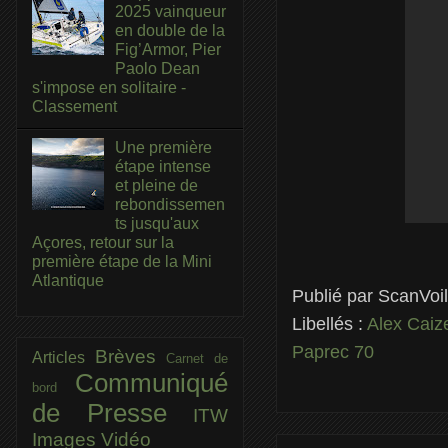
2025 vainqueur
en double de la
Fig’Armor, Pier
Paolo Dean
s'impose en solitaire -
Classement
Une première
étape intense
et pleine de
rebondissemen
ts jusqu'aux
Açores, retour sur la
première étape de la Mini
Atlantique
Publié par
ScanVoi
Libellés :
Alex Cai
Paprec 70
Brèves
Articles
Carnet de
Communiqué
bord
de Presse
ITW
Images
Vidéo