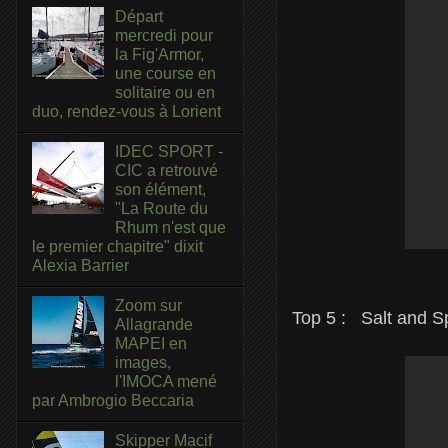
Départ
mercredi pour
la Fig'Armor,
une course en
solitaire ou en
duo, rendez-vous à Lorient
IDEC SPORT -
CIC a retrouvé
son élément,
"La Route du
Rhum n'est que
le premier chapitre" dixit
Alexia Barrier
Zoom sur
Top 5 :
Salt and S
Allagrande
MAPEI en
images,
l'IMOCA mené
par Ambrogio Beccaria
Skipper Macif