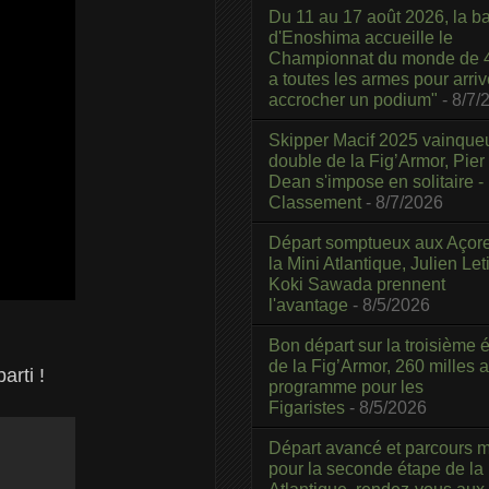
Du 11 au 17 août 2026, la b
d'Enoshima accueille le
Championnat du monde de 4
a toutes les armes pour arriv
accrocher un podium"
- 8/7/
Skipper Macif 2025 vainque
double de la Fig’Armor, Pier
Dean s'impose en solitaire -
Classement
- 8/7/2026
Départ somptueux aux Açor
la Mini Atlantique, Julien Leti
Koki Sawada prennent
l'avantage
- 8/5/2026
Bon départ sur la troisième é
de la Fig’Armor, 260 milles 
arti !
programme pour les
Figaristes
- 8/5/2026
Départ avancé et parcours m
pour la seconde étape de la