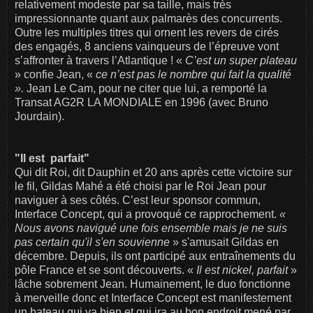
relativement modeste par sa taille, mais très
impressionnante quant aux palmarès des concurrents.
Outre les multiples titres qui ornent les revers de cirés
des engagés, 8 anciens vainqueurs de l’épreuve vont
s’affronter à travers l’Atlantique ! «
C’est un super plateau
» confie Jean, «
ce n’est pas le nombre qui fait la qualité
».
Jean Le Cam, pour ne citer que lui, a remporté la
Transat AG2R LA MONDIALE en 1996 (avec Bruno
Jourdain).
"Il est parfait"
Qui dit Roi, dit Dauphin et 20 ans après cette victoire sur
le fil, Gildas Mahé a été choisi par le Roi Jean pour
naviguer à ses côtés. C’est leur sponsor commun,
Interface Concept, qui a provoqué ce rapprochement.
«
Nous avons navigué une fois ensemble mais je ne suis
pas certain qu'il s'en souvienne
» s'amusait Gildas en
décembre. Depuis, ils ont participé aux entraînements du
pôle France et se sont découverts. «
Il est nickel, parfait
»
lâche sobrement Jean. Humainement, le duo fonctionne
à merveille donc et Interface Concept est manifestement
un bateau qui va bien et qui ira au bon endroit mené par