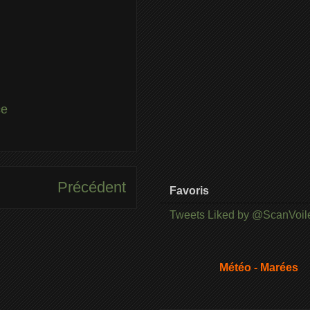
ce
Précédent
Favoris
Tweets Liked by @ScanVoil
Météo - Marées