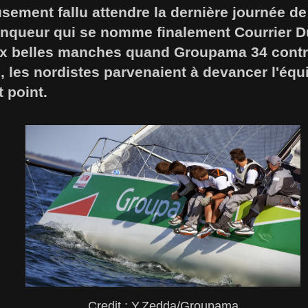
sement fallu attendre la dernière journée d
ainqueur qui se nomme finalement Courrier 
x belles manches quand Groupama 34 contre
e, les nordistes parvenaient à devancer l'éq
t point.
Credit : Y.Zedda/Groupama