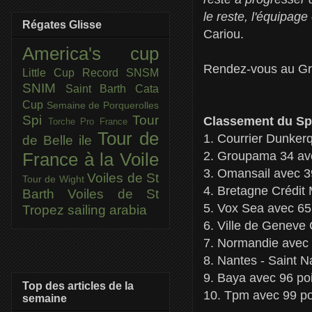
le reste, l'équipage
Régates Glisse
Cariou.
America's cup
Rendez-vous au Gra
Little Cup
Record SNSM
SNIM
Saint Barth Cata
Cup
Semaine de Porquerolles
Spi
Tour
Classement du Spi
Torche Pro France
Tour de
1. Courrier Dunker
de Belle ile
2. Groupama 34 ave
France à la Voile
3. Omansail avec 3
Voiles de St
Tour de Wight
4. Bretagne Crédit 
Barth
Voiles de St
5. Vox Sea avec 65
Tropez
sailing arabia
6. Ville de Geneve 
7. Normandie avec 
8. Nantes - Saint N
9. Baya avec 96 po
Top des articles de la
10. Tpm avec 99 po
semaine