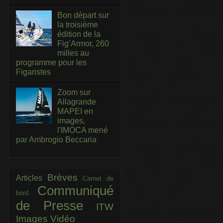
Bon départ sur
la troisième
édition de la
Fig’Armor, 260
milles au
programme pour les
Figaristes
Zoom sur
Allagrande
MAPEI en
images,
l'IMOCA mené
par Ambrogio Beccaria
Brèves
Articles
Carnet de
Communiqué
bord
de Presse
ITW
Images
Vidéo