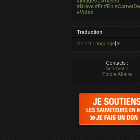
#Images
#Articles
#Brève
#Fr
#En
#CarnetD
#Vidéo
Traduction
Select Language
▼
Contacts :
ScanVoile
Elodie Allaire