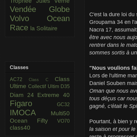
Trophée Jules Verne
Vendée Globe
C'est la dure loi du
Volvo Ocean
Groupama 34 en l'a
Race
la Solitaire
Nacra 17, assumait 
être avec nous aujou
rentrer dans le mat
sommes sortis à un
Classes
"Nous voulions fai
Lors de l'ultime m
Class
AC72
Class C
Daniel Souben mais 
Ultime
Collectif Ultim
D35
Oman que nous avon
Diam 24
Extreme 40
tous déçus car nous
Figaro
GC32
gagné, c'était le Sp
IMOCA
Multi50
Ocean Fifty
VO70
Pourtant, à bien y r
class40
la saison et pour l
reste à progresser 