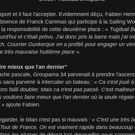
 sport et il faut l'accepter. Evidemment déçu, Fabien Henr
bsence de Franck Cammas qui participe à la Sailing Wo
la responsabilité de cette deuxième place : «
Tugdual B
rd'hui et c'était prévu. J'ai donc pris la barre mais j'ai
ch. Courrier Dunkerque en a profité pour engager un vér
e très mauvaise huitième place
».
re mieux que l'an dernier"
anche pascale, Groupama 34 parvenait à prendre l'ascend
sans parvenir à intercaler un bateau : «
Ca s'est joué 
s failli doubler. Mais ca n'est pas passé. C'est malhe
 voulions faire mieux que l'an dernier où la seule régat
i »
ajoute Fabien.
egarder, le bilan n'est pas si mauvais : «
C'est une très 
e Tour de France. On est vraiment rapide dans beaucoup d
dans les phases de départ lors desquelles nous sommes t