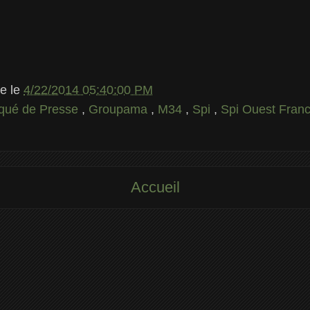
le
le
4/22/2014 05:40:00 PM
ué de Presse
,
Groupama
,
M34
,
Spi
,
Spi Ouest Fran
Accueil