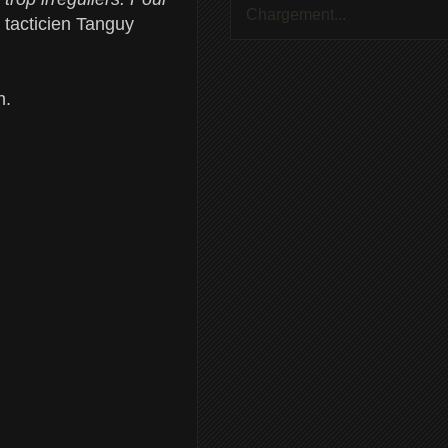
Chargement...
tacticien Tanguy
n.