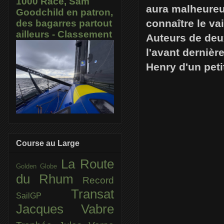
1000 Race, Sam
aura malheureu
Goodchild en patron,
connaître le v
des bagarres partout
ailleurs - Classement
Auteurs de deu
l'avant dernièr
Henry d'un peti
Course au Large
La Route
Golden Globe
du Rhum
Record
Transat
SailGP
Jacques Vabre