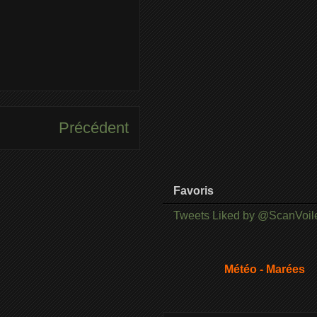
Précédent
Favoris
Tweets Liked by @ScanVoil
Météo - Marées