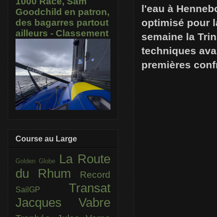
1000 Race, Sam
l'eau à Hennebo
Goodchild en patron,
optimisé pour l
des bagarres partout
ailleurs - Classement
semaine la Trin
techniques ava
premières conf
Course au Large
La Route
Golden Globe
du Rhum
Record
Transat
SailGP
Jacques Vabre