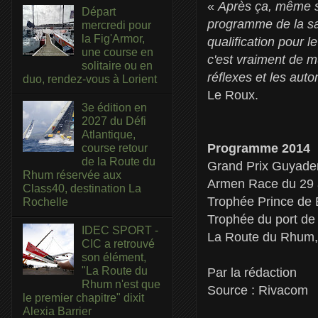
«
Après ça, même si
Départ
programme de la sai
mercredi pour
la Fig'Armor,
qualification pour
une course en
c'est vraiment de mu
solitaire ou en
réflexes et les aut
duo, rendez-vous à Lorient
Le Roux.
3e édition en
2027 du Défi
Atlantique,
Programme 2014
course retour
de la Route du
Grand Prix Guyader
Rhum réservée aux
Armen Race du 29 au
Class40, destination La
Trophée Prince de 
Rochelle
Trophée du port de
IDEC SPORT -
La Route du Rhum, 
CIC a retrouvé
son élément,
"La Route du
Par la rédaction
Rhum n'est que
Source : Rivacom
le premier chapitre" dixit
Alexia Barrier