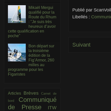
Mikaël Mergui
Publié par
ScanVoi
qualifié pour la
Libellés :
Communiq
Route du Rhum
: "Je suis très
heureux d’avoir
cette qualification en
poche"
Suivant
Bon départ sur
la troisième
édition de la
Fig’Armor, 260
milles au
programme pour les
Figaristes
Brèves
Articles
Carnet de
Communiqué
bord
de Presse
ITW