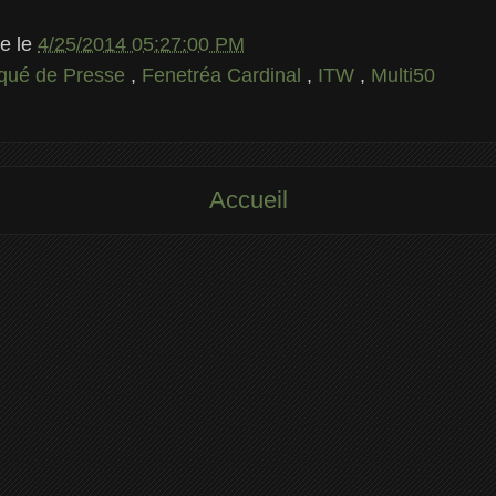
le
le
4/25/2014 05:27:00 PM
ué de Presse
,
Fenetréa Cardinal
,
ITW
,
Multi50
Accueil