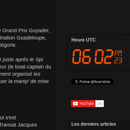
e Grand Prix Guyader,
tination Guadeloupe,
Heure UTC
tégorie.
r juste après le Spi
seur
(le boat-captain du
ement organisé les
uer la manip' de mise
i s'est
Les derniers articles
 Transat Jacques