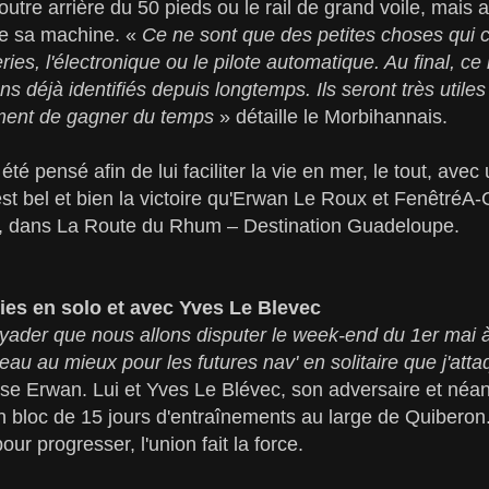
outre arrière du 50 pieds ou le rail de grand voile, mais a
e sa machine. «
Ce ne sont que des petites choses qui 
ies, l'électronique ou le pilote automatique. Au final, ce
s déjà identifiés depuis longtemps. Ils seront très utiles
ment de gagner du temps
» détaille le Morbihannais.
été pensé afin de lui faciliter la vie en mer, le tout, avec
st bel et bien la victoire qu'Erwan Le Roux et FenêtréA-C
, dans La Route du Rhum – Destination Guadeloupe.
ies en solo et avec Yves Le Blevec
yader que nous allons disputer le week-end du 1er mai
teau au mieux pour les futures nav' en solitaire que j'att
se Erwan. Lui et Yves Le Blévec, son adversaire et néa
n bloc de 15 jours d'entraînements au large de Quibero
our progresser, l'union fait la force.