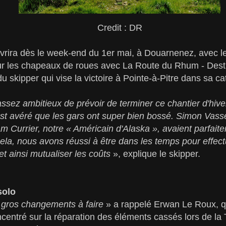
Credit : DR
uvrira dès le week-end du 1er mai, à Douarnenez, avec l
sur les chapeaux de roues avec La Route du Rhum - Des
du skipper qui vise la victoire à Pointe-à-Pitre dans sa ca
 assez ambitieux de prévoir de terminer ce chantier d'hive
est avéré que les gars ont super bien bossé. Simon Vas
m Currier, notre « Américain d'Alaska », avaient parfait
ela, nous avons réussi à être dans les temps pour effect
et ainsi mutualiser les coûts
», explique le skipper.
solo
de gros changements à faire
» a rappelé Erwan Le Roux, qu
centré sur la réparation des éléments cassés lors de la