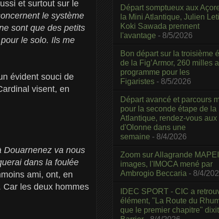
ussi et surtout sur le
Départ somptueux aux Açor
concernent le système
la Mini Atlantique, Julien Leti
Koki Sawada prennent
 ne sont que des petits
l'avantage
- 8/5/2026
 pour le solo. Ils me
Bon départ sur la troisième é
de la Fig’Armor, 260 milles 
programme pour les
 un évident souci de
Figaristes
- 8/5/2026
ardinal visent, en
Départ avancé et parcours m
pour la seconde étape de la
Atlantique, rendez-vous aux
d'Olonne dans une
semaine
- 8/4/2026
 à Douarnenez va nous
Zoom sur Allagrande MAPEI
aquerai dans la foulée
images, l'IMOCA mené par
Ambrogio Beccaria
- 8/4/20
nmoins ami, ont, en
n. Car les deux hommes
IDEC SPORT - CIC a retrou
élément, "La Route du Rhum
que le premier chapitre" dixi