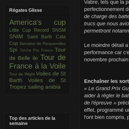
Vabre, tels que la p
perfectionnement d
Régates Glisse
de charge des batter
America's cup
trucs que nous avion
Little Cup
Record SNSM
permettront notam
SNIM
Saint Barth Cata
Cup
Semaine de Porquerolles
Le moindre détail a 
Spi
Tour
Torche Pro France
performance car c'e
Tour de
de Belle ile
novembre prochain
France à la Voile
Voiles de St
Tour de Wight
Barth
Voiles de St
Enchaîner les sort
Tropez
sailing arabia
« Le Grand Prix Gu
aider à régler le ba
de l'épreuve »
préci
effet, programmé u
l'ont bien compris, p
Top des articles de la
semaine