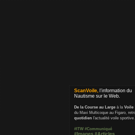
ScanVoile,
l'information du
Nautisme sur le Web.
De la Course au Large
à la
Voile
du Maxi Multicoque au Figaro, ret
quotidien
l'actualité voile sportive.
#ITW
#Communiqué
#Images
#Articles