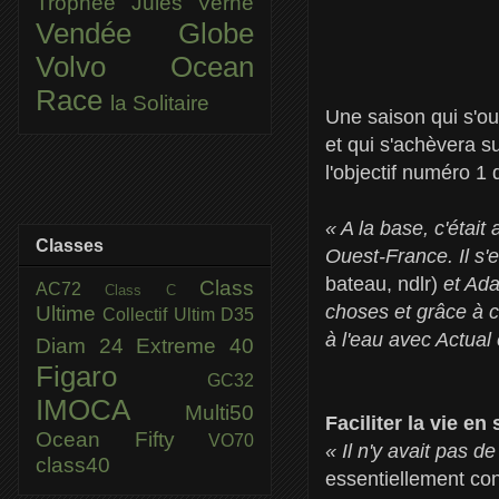
Trophée Jules Verne
Vendée Globe
Volvo Ocean
Race
la Solitaire
Une saison qui s'o
et qui s'achèvera 
l'objectif numéro 1 
« A la base, c'était
Classes
Ouest-France. Il s'
bateau, ndlr)
et Ada
Class
AC72
Class C
choses et grâce à c
Ultime
Collectif Ultim
D35
à l'eau avec Actual 
Diam 24
Extreme 40
Figaro
GC32
IMOCA
Multi50
Faciliter la vie en 
Ocean Fifty
VO70
« Il n'y avait pas 
class40
essentiellement con