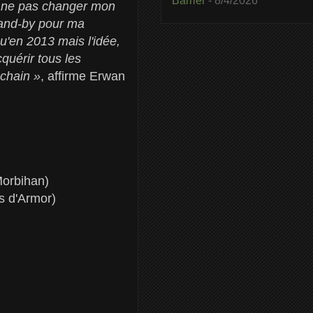
Barrier
- 8/4/2026
de ne pas changer mon
stand-by pour ma
'en 2013 mais l'idée,
quérir tous les
ochain »
, affirme Erwan
Morbihan)
s d'Armor)