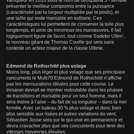
vainqueur en 2010 sous le nom de Groupama 3 - semble
présenter le meilleur compromis entre la puissance
(caractérisée par la largeur multipliée par le poids), et
une taille qui reste maniable en solitaire. Ces
caractéristiques lui permettent de conserver la toile plus
longtemps, et ainsi de minimiser les manœuvres. Il fait
logiquement figure de favori, tout comme Sodebo Ultim’,
le nouveau géant de Thomas Coville qui sera sans
conteste un acteur majeur de la classe Ultime.
Edmond de Rothschild plus volage
Moins long, plus léger et plus volage que ses principaux
concurrents le Multi70 Edmond de Rothschild n’affiche
pas les mensurations idéales pour cette course. Le
trimaran devrait se montrer redoutable dans les phases
de transitions et maniable pour un seul homme, mais il
sera moins à l’aise – du fait de sa longueur – dans la mer
formée. Avec un bateau 30 % plus volage et donc bien
plus sensible aux risées et autres variations du vent,
Sébastien Josse sera sur le qui-vive en permanence et
devra cravacher plus que ses concurrents pour tenir des
vitesses moyennes élevées.