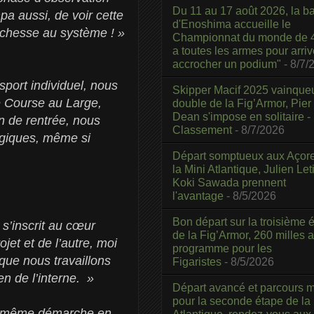
Du 11 au 17 août 2026, la b
mpa aussi, de voir cette
d'Enoshima accueille le
richesse au système ! »
Championnat du monde de 4
a toutes les armes pour arriv
accrocher un podium"
- 8/7/
 sport individuel, nous
Skipper Macif 2025 vainque
e Course au Large,
double de la Fig’Armor, Pier
Dean s'impose en solitaire -
 de rentrée, nous
Classement
- 8/7/2026
ogiques, même si
Départ somptueux aux Açor
la Mini Atlantique, Julien Leti
Koki Sawada prennent
l'avantage
- 8/5/2026
Bon départ sur la troisième é
’inscrit au cœur
de la Fig’Armor, 260 milles 
ojet et de l’autre, moi
programme pour les
que nous travaillons
Figaristes
- 8/5/2026
n de l’interne. »
Départ avancé et parcours m
pour la seconde étape de la
e même démarche en