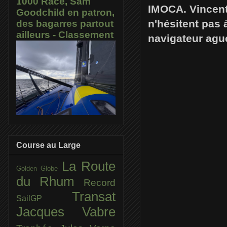
1000 Race, Sam
IMOCA. Vincent 
Goodchild en patron,
n'hésitent pas 
des bagarres partout
ailleurs - Classement
navigateur ague
Course au Large
La Route
Golden Globe
du Rhum
Record
Transat
SailGP
Jacques Vabre