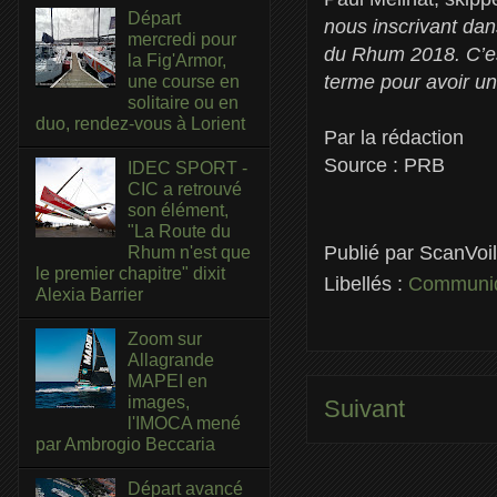
Départ
nous inscrivant da
mercredi pour
du Rhum 2018. C’est
la Fig'Armor,
terme pour avoir un
une course en
solitaire ou en
duo, rendez-vous à Lorient
Par la rédaction
Source : PRB
IDEC SPORT -
CIC a retrouvé
son élément,
"La Route du
Publié par
ScanVoi
Rhum n'est que
le premier chapitre" dixit
Libellés :
Communiq
Alexia Barrier
Zoom sur
Allagrande
MAPEI en
images,
Suivant
l'IMOCA mené
par Ambrogio Beccaria
Départ avancé