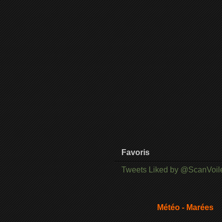
Favoris
Tweets Liked by @ScanVoil
Météo - Marées