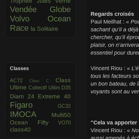
Trophée Jules Verne
Vendée Globe
Regards croisés
Volvo Ocean
Paul Meilhat : «
Pou
Race
la Solitaire
sachant qu’il a déjà
chercher, qu’il épro
plaisir, on n’arrive
essentiel pour durer
Vincent Riou : «
L’é
Classes
tous les facteurs s
Class
AC72
Class C
un bon bateau, de l
Ultime
Collectif Ultim
D35
voyants sont au ver
Diam 24
Extreme 40
Figaro
GC32
IMOCA
Multi50
Ocean Fifty
"Cela va apporter
VO70
class40
Vincent Riou : «
No
aussi amenés à éch