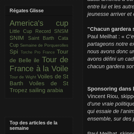
entre lui et les aut
Régates Glisse
jeunesse arriver et
America's cup
"Chacun gardera s
Little Cup
Record SNSM
Paul Meilhat : «
C’e
SNIM
Saint Barth Cata
partageons notre e
Cup
Semaine de Porquerolles
nous avons donc un
Spi
Tour
Torche Pro France
Tour de
avons défini un ca
de Belle ile
chacun gardera son 
France à la Voile
Voiles de St
Tour de Wight
Barth
Voiles de St
Sponsoring dans 
Tropez
sailing arabia
Vincent Riou, skipp
d’une vraie politiqu
qui essaie de l’ani
ensemble, sur des p
Top des articles de la
semaine
Paul Meilhat, skip