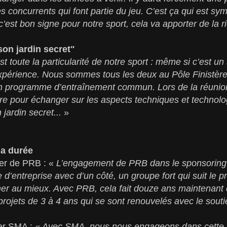
res concurrents qui font partie du jeu. C’est ça qui est sy
 c’est bon signe pour notre sport, cela va apporter de la 
on jardin secret"
st toute la particularité de notre sport : même si c’est un
xpérience. Nous sommes tous les deux au Pôle Finistèr
 programme d’entraînement commun. Lors de la réunion
dre pour échanger sur les aspects techniques et technol
jardin secret...
»
la durée
er de PRB : «
L’engagement de PRB dans le sponsoring s
e d’entreprise avec d’un côté, un groupe fort qui suit le pr
mer au mieux. Avec PRB, cela fait douze ans maintenant 
rojets de 3 à 4 ans qui se sont renouvelés avec le soutie
per SMA :
« Avec SMA, nous nous engageons dans cett