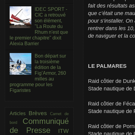
fait des résultats 
IDEC SPORT -
que c’était une mau
CIC a retrouvé
pour s’installer. O
son élément,
"La Route du
rentrer dans les 10
Rhum n'est que
de naviguer et la co
le premier chapitre" dixit
Alexia Barrier
Bon départ sur
la troisième
LE PALMARES
édition de la
Fig’Armor, 260
milles au
Raid côtier de Dun
programme pour les
Stade nautique de 
Figaristes
Raid côtier de Fé
Stade nautique de
Brèves
Articles
Carnet de
Communiqué
bord
Raid côtier de Por
de Presse
ITW
Stade nautique de 