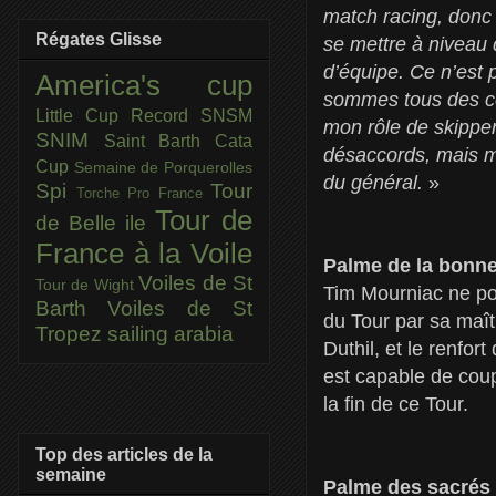
match racing, donc 
Régates Glisse
se mettre à niveau 
d’équipe. Ce n’est
America's cup
sommes tous des comp
Little Cup
Record SNSM
mon rôle de skipper
SNIM
Saint Barth Cata
désaccords, mais mo
Cup
Semaine de Porquerolles
du général.
»
Spi
Tour
Torche Pro France
Tour de
de Belle ile
France à la Voile
Palme de la bonne
Voiles de St
Tour de Wight
Tim Mourniac ne pou
Barth
Voiles de St
du Tour par sa maîtr
Tropez
sailing arabia
Duthil, et le renfo
est capable de coup
la fin de ce Tour.
Top des articles de la
semaine
Palme des sacrés