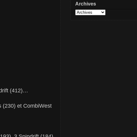
Archives
rift (412)…
s (230) et CombiWest
93), 3 Spindrift (184)