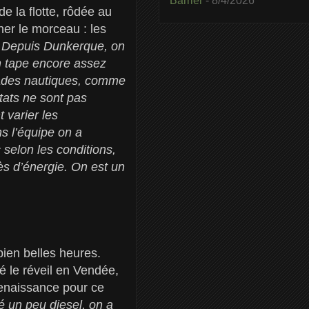
Barrier
- 8/4/2026
e la flotte, rôdée au
her le morceau : les
Depuis Dunkerque, on
n tape encore assez
 stades nautiques, comme
ltats ne sont pas
 varier les
ns l’équipe on a
 selon les conditions,
xcès d’énergie. On est un
ien belles heures.
 le réveil en Vendée,
renaissance pour ce
é un peu diesel, on a