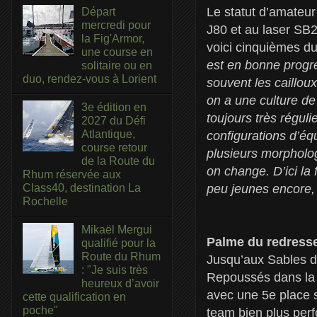
Le statut d’amateur
Départ
mercredi pour
J80 et au laser SB2
la Fig'Armor,
voici cinquièmes d
une course en
est en bonne progre
solitaire ou en
duo, rendez-vous à Lorient
souvent les caillou
on a une culture de
3e édition en
toujours très régul
2027 du Défi
Atlantique,
configurations d’équ
course retour
plusieurs morpholog
de la Route du
on change. D’ici la 
Rhum réservée aux
peu jeunes encore, 
Class40, destination La
Rochelle
Mikaël Mergui
Palme du redress
qualifié pour la
Route du Rhum
Jusqu’aux Sables d’
: "Je suis très
Repoussés dans la 
heureux d’avoir
avec une 5e place s
cette qualification en
poche"
team bien plus perf