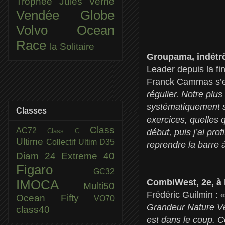
Trophée Jules Verne
Vendée Globe
Volvo Ocean
Race
la Solitaire
Groupama, indétrô
Leader depuis la f
Franck Cammas s’es
régulier. Notre plus
systématiquement s
Classes
exercices, quelles q
Class
AC72
Class C
début, puis j’ai pro
Ultime
Collectif Ultim
D35
reprendre la barre à
Diam 24
Extreme 40
Figaro
GC32
CombiWest, 2e, à 
IMOCA
Multi50
Frédéric Guilmin : 
Ocean Fifty
VO70
Grandeur Nature Vé
class40
est dans le coup. Ce