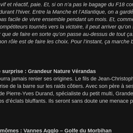
vif et réactif, paie. Et, si on n’a pas le bagage du F18 
durant l’hiver. Entre la Manche et l’Atlantique, on a ga
 pas facile de vivre ensemble pendant un mois. Et, comm
étiteurs tournés vers la victoire, il peut arriver qu’on se
 que de faire en sorte qu’on passe au-dessus de tout ça.
n rôle est de faire les choix. Pour l’instant, ça marche 
 surprise : Grandeur Nature Vérandas
rra jamais renier ses origines. Le fils de Jean-Christop
ise de la barre sur les raids côtiers. Avec son père à se
rt de Pierre-Yves Durand, spécialiste du petit multi, Gra
s d’éclats bluffants. Ils seront sans doute une menace 
 mômes : Vannes Agglo – Golfe du Morbihan