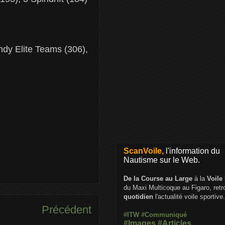
dy Elite Teams (306),
ScanVoile,
l'information du
Nautisme sur le Web.
De la Course au Large
à la
Voile
du Maxi Multicoque au Figaro, ret
quotidien
l'actualité voile sportive.
Précédent
#ITW
#Communiqué
#Images
#Articles