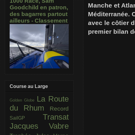
1000 Race, Sam
Manche et Atlan
Goodchild en patron,
Méditerranée. C
des bagarres partout
ailleurs - Classement
avec le côtier 
premier bilan d
Course au Large
La Route
Golden Globe
du Rhum
Record
Transat
SailGP
Jacques Vabre