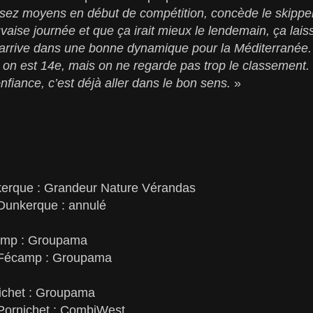
assez moyens en début de compétition, concède le skipper
vaise journée et que ça irait mieux le lendemain, ça lais
n arrive dans une bonne dynamique pour la Méditerranée. N
, on est 14e, mais on ne regarde pas trop le classement. 
nfiance, c’est déjà aller dans le bon sens.
»
kerque : Grandeur Nature Vérandas
Dunkerque : annulé
camp : Groupama
 Fécamp : Groupama
nichet : Groupama
Pornichet : CombiWest