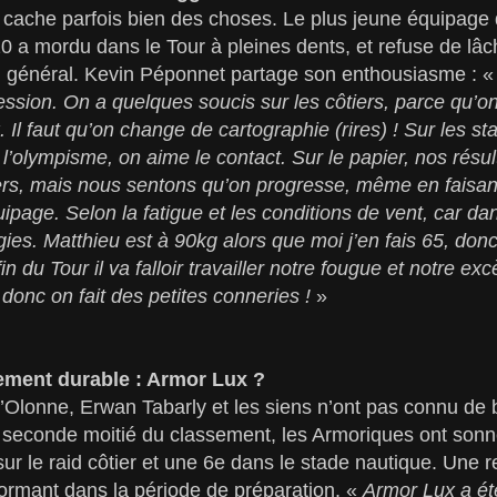
 cache parfois bien des choses. Le plus jeune équipage d
0 a mordu dans le Tour à pleines dents, et refuse de lâc
u général. Kevin Péponnet partage son enthousiasme : «
ssion. On a quelques soucis sur les côtiers, parce qu’o
x. Il faut qu’on change de cartographie (rires) ! Sur les
 l’olympisme, on aime le contact. Sur le papier, nos résu
iers, mais nous sentons qu’on progresse, même en faisant
ipage. Selon la fatigue et les conditions de vent, car da
ies. Matthieu est à 90kg alors que moi j’en fais 65, donc
fin du Tour il va falloir travailler notre fougue et notre e
donc on fait des petites conneries !
»
ement durable : Armor Lux ?
Olonne, Erwan Tabarly et les siens n’ont pas connu de b
seconde moitié du classement, les Armoriques ont sonné
ur le raid côtier et une 6e dans le stade nautique. Une 
ormant dans la période de préparation. «
Armor Lux a ét