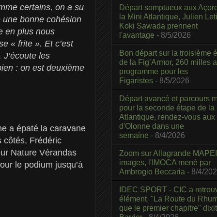
comme certains, on a su
Départ somptueux aux Açor
la Mini Atlantique, Julien Leti
rdé une bonne cohésion
Koki Sawada prennent
e en plus nous
l'avantage
- 8/5/2026
 « frite ». Et c’est
Bon départ sur la troisième é
 J’écoute les
de la Fig’Armor, 260 milles 
bien : on est deuxième
programme pour les
Figaristes
- 8/5/2026
Départ avancé et parcours m
pour la seconde étape de la
Atlantique, rendez-vous aux
d'Olonne dans une
he a épaté la caravane
semaine
- 8/4/2026
s côtés, Frédéric
ndeur Nature Vérandas
Zoom sur Allagrande MAPEI
images, l'IMOCA mené par
pour le podium jusqu’à
Ambrogio Beccaria
- 8/4/20
IDEC SPORT - CIC a retrou
élément, "La Route du Rhum
que le premier chapitre" dixi