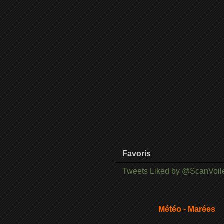
Favoris
Tweets Liked by @ScanVoil
Météo - Marées