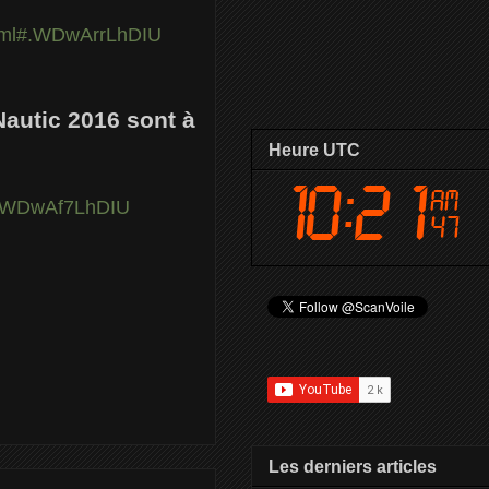
html#.WDwArrLhDIU
 Nautic 2016 sont à
Heure UTC
l#.WDwAf7LhDIU
Les derniers articles