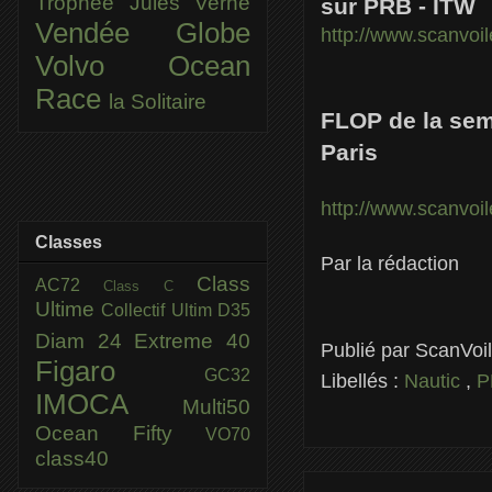
Trophée Jules Verne
sur PRB - ITW
Vendée Globe
http://www.scanvo
Volvo Ocean
Race
la Solitaire
FLOP de la se
Paris
http://www.scanvoi
Classes
Par la rédaction
Class
AC72
Class C
Ultime
Collectif Ultim
D35
Diam 24
Extreme 40
Publié par
ScanVoi
Figaro
GC32
Libellés :
Nautic
,
P
IMOCA
Multi50
Ocean Fifty
VO70
class40