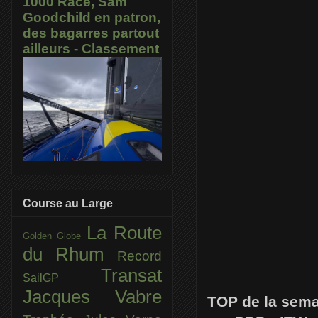
1000 Race, Sam
Goodchild en patron,
des bagarres partout
ailleurs - Classement
Course au Large
La Route
Golden Globe
du Rhum
Record
Transat
SailGP
Jacques Vabre
TOP de la sema