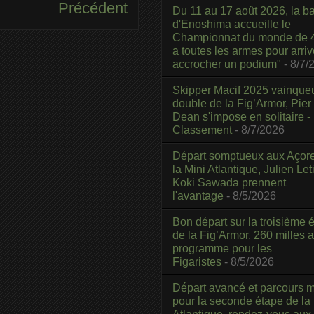
Précédent
Du 11 au 17 août 2026, la b
d'Enoshima accueille le
Championnat du monde de 4
a toutes les armes pour arriv
accrocher un podium"
- 8/7/
Skipper Macif 2025 vainque
double de la Fig’Armor, Pier
Dean s'impose en solitaire -
Classement
- 8/7/2026
Départ somptueux aux Açor
la Mini Atlantique, Julien Leti
Koki Sawada prennent
l'avantage
- 8/5/2026
Bon départ sur la troisième é
de la Fig’Armor, 260 milles 
programme pour les
Figaristes
- 8/5/2026
Départ avancé et parcours m
pour la seconde étape de la