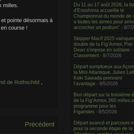
Du 11 au 17 août 2026, la b
 milles.
d'Enoshima accueille le
Championnat du monde de 4
et pointe désormais à
a toutes les armes pour arriv
accrocher un podium"
- 8/7/
en course !
Skipper Macif 2025 vainque
double de la Fig’Armor, Pier
Dean s'impose en solitaire -
Classement
- 8/7/2026
Départ somptueux aux Açor
la Mini Atlantique, Julien Leti
Koki Sawada prennent
d de Rothschild
,
l'avantage
- 8/5/2026
Bon départ sur la troisième é
de la Fig’Armor, 260 milles 
programme pour les
Figaristes
- 8/5/2026
Départ avancé et parcours m
Précédent
pour la seconde étape de la