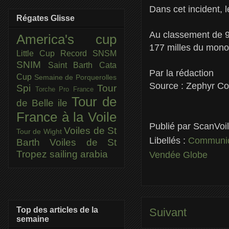
Dans cet incident, l
Régates Glisse
Au classement de 9
America's cup
177 milles du mono
Little Cup
Record SNSM
SNIM
Saint Barth Cata
Par la rédaction
Cup
Semaine de Porquerolles
Source : Zephyr C
Spi
Tour
Torche Pro France
Tour de
de Belle ile
France à la Voile
Publié par
ScanVoi
Voiles de St
Tour de Wight
Libellés :
Communiq
Barth
Voiles de St
Tropez
sailing arabia
Vendée Globe
Top des articles de la
Suivant
semaine