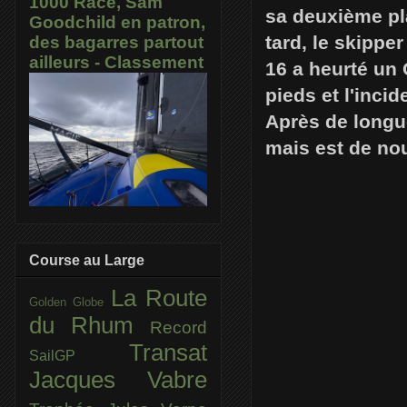
1000 Race, Sam
sa deuxième pl
Goodchild en patron,
tard, le skippe
des bagarres partout
ailleurs - Classement
16 a heurté un 
pieds et l'inc
Après de longue
mais est de no
Course au Large
La Route
Golden Globe
du Rhum
Record
Transat
SailGP
Jacques Vabre