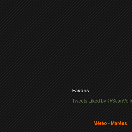
Favoris
Tweets Liked by @ScanVoil
Météo - Marées