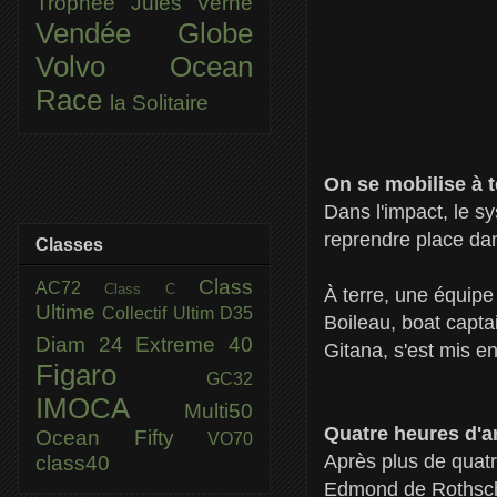
Trophée Jules Verne
Vendée Globe
Volvo Ocean
Race
la Solitaire
On se mobilise à t
Dans l'impact, le 
reprendre place da
Classes
Class
AC72
Class C
À terre, une équipe
Ultime
Collectif Ultim
D35
Boileau, boat capt
Diam 24
Extreme 40
Gitana, s'est mis e
Figaro
GC32
IMOCA
Multi50
Quatre heures d'ar
Ocean Fifty
VO70
Après plus de quatre
class40
Edmond de Rothschil