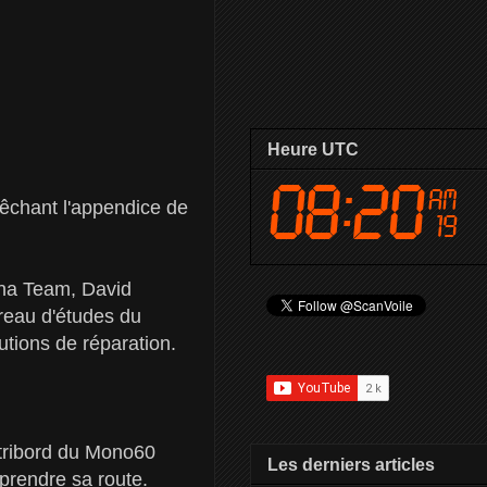
Heure UTC
êchant l'appendice de
tana Team, David
reau d'études du
utions de réparation.
n tribord du Mono60
Les derniers articles
prendre sa route.