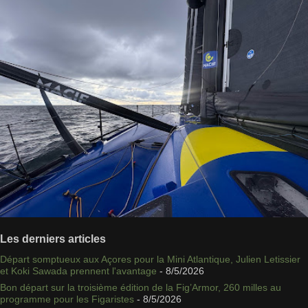
Les derniers articles
Départ somptueux aux Açores pour la Mini Atlantique, Julien Letissier
et Koki Sawada prennent l'avantage
- 8/5/2026
Bon départ sur la troisième édition de la Fig’Armor, 260 milles au
programme pour les Figaristes
- 8/5/2026