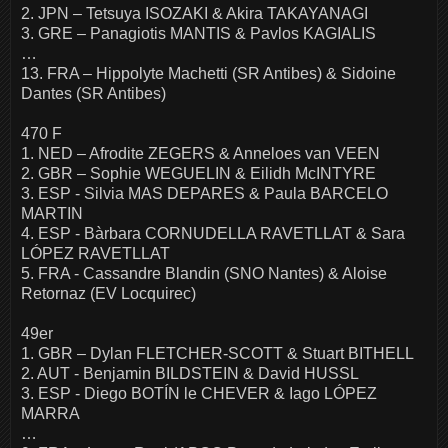
2. JPN – Tetsuya ISOZAKI & Akira TAKAYANAGI
3. GRE – Panagiotis MANTIS & Pavlos KAGIALIS
…
13. FRA – Hippolyte Machetti (SR Antibes) & Sidoine
Dantes (SR Antibes)
470 F
1. NED – Afrodite ZEGERS & Anneloes van VEEN
2. GBR – Sophie WEGUELIN & Eilidh McINTYRE
3. ESP - Silvia MAS DEPARES & Paula BARCELO
MARTIN
4. ESP - Bàrbara CORNUDELLA RAVETLLAT & Sara
LÓPEZ RAVETLLAT
5. FRA - Cassandre Blandin (SNO Nantes) & Aloise
Retornaz (EV Locquirec)
49er
1. GBR – Dylan FLETCHER-SCOTT & Stuart BITHELL
2. AUT - Benjamin BILDSTEIN & David HUSSL
3. ESP - Diego BOTÍN le CHEVER & Iago LÓPEZ
MARRA
…