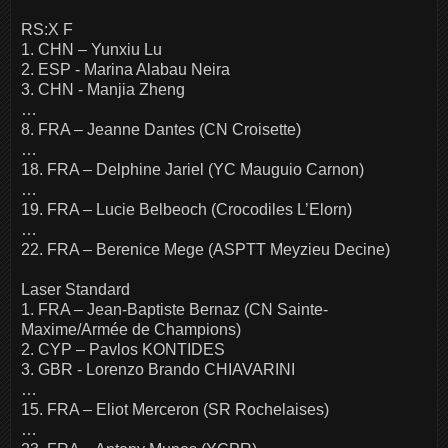
RS:X F
1. CHN – Yunxiu Lu
2. ESP - Marina Alabau Neira
3. CHN - Manjia Zheng
…
8. FRA – Jeanne Dantes (CN Croisette)
…
18. FRA – Delphine Jariel (YC Mauguio Carnon)
…
19. FRA – Lucie Belbeoch (Crocodiles L’Elorn)
…
22. FRA – Berenice Mege (ASPTT Meyzieu Decine)
Laser Standard
1. FRA – Jean-Baptiste Bernaz (CN Sainte-
Maxime/Armée de Champions)
2. CYP – Pavlos KONTIDES
3. GBR - Lorenzo Brando CHIAVARINI
…
15. FRA – Eliot Merceron (SR Rochelaises)
…