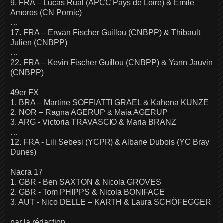
9. FRA – Lucas Rual (APCC Pays de Loire) & Emile
Amoros (CN Pornic)
…
17. FRA – Erwan Fischer Guillou (CNBPP) & Thibault
Julien (CNBPP)
…
22. FRA – Kevin Fischer Guillou (CNBPP) & Yann Jauvin
(CNBPP)
49er FX
1. BRA – Martine SOFFIATTI GRAEL & Kahena KUNZE
2. NOR – Ragna AGERUP & Maia AGERUP
3. ARG - Victoria TRAVASCIO & Maria BRANZ
…
12. FRA - Lili Sebesi (YCPR) & Albane Dubois (YC Bray
Dunes)
Nacra 17
1. GBR - Ben SAXTON & Nicola GROVES
2. GBR - Tom PHIPPS & Nicola BONIFACE
3. AUT - Nico DELLE – KARTH & Laura SCHÖFEGGER
par la rédaction