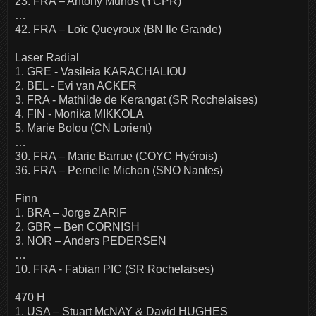
23. FRA – Antony Munos (YCPR)
…
42. FRA – Loïc Queyroux (BN Ile Grande)
Laser Radial
1. GRE - Vasileia KARACHALIOU
2. BEL - Evi van ACKER
3. FRA - Mathilde de Kerangat (SR Rochelaises)
4. FIN - Monika MIKKOLA
5. Marie Bolou (CN Lorient)
…
30. FRA – Marie Barrue (COYC Hyérois)
36. FRA – Pernelle Michon (SNO Nantes)
Finn
1. BRA – Jorge ZARIF
2. GBR – Ben CORNISH
3. NOR – Anders PEDERSEN
…
10. FRA - Fabian PIC (SR Rochelaises)
470 H
1. USA – Stuart McNAY & David HUGHES