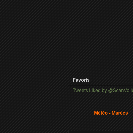
Favoris
Tweets Liked by @ScanVoil
Météo - Marées