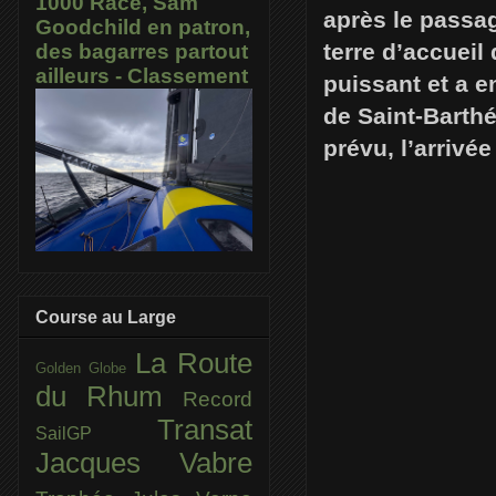
1000 Race, Sam
après le passag
Goodchild en patron,
terre d’accuei
des bagarres partout
ailleurs - Classement
puissant et a 
de Saint-Barthé
prévu, l’arrivé
Course au Large
La Route
Golden Globe
du Rhum
Record
Transat
SailGP
Jacques Vabre