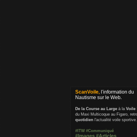
ScanVoile,
l'information du
Nautisme sur le Web.
De la Course au Large
à la
Voile
du Maxi Multicoque au Figaro, ret
quotidien
l'actualité voile sportive.
#ITW
#Communiqué
#Images
#Articles