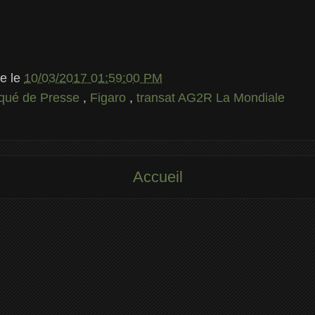
le
le
10/03/2017 01:59:00 PM
ué de Presse
,
Figaro
,
transat AG2R La Mondiale
Accueil