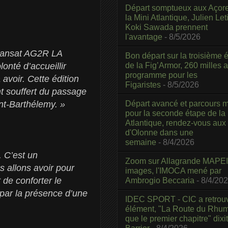
Départ somptueux aux Açor
la Mini Atlantique, Julien Leti
Koki Sawada prennent
l'avantage
- 8/5/2026
 Transat AG2R LA
Bon départ sur la troisième é
de la Fig’Armor, 260 milles 
nté d’accueillir
programme pour les
 avoir. Cette édition
Figaristes
- 8/5/2026
nt souffert du passage
Départ avancé et parcours m
int-Barthélemy. »
pour la seconde étape de la
Atlantique, rendez-vous aux
d'Olonne dans une
semaine
- 8/4/2026
. C’est un
Zoom sur Allagrande MAPEI
 allons avoir pour
images, l'IMOCA mené par
de conforter le
Ambrogio Beccaria
- 8/4/20
 par la présence d’une
IDEC SPORT - CIC a retrou
élément, "La Route du Rhum
que le premier chapitre" dixi