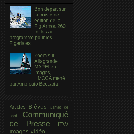
Bon départ sur
la troisième
édition de la
Fig’Armor, 260
milles au
programme pour les
Figaristes
Zoom sur
Allagrande
MAPEI en
images,
l'IMOCA mené
par Ambrogio Beccaria
Brèves
Articles
Carnet de
Communiqué
bord
de Presse
ITW
Images
Vidéo