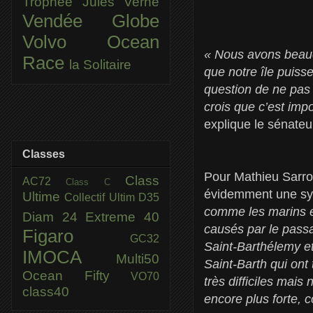
Trophée Jules Verne
Vendée Globe
Volvo Ocean
« Nous avons beauc
Race
la Solitaire
que notre île puisse
question de ne pas
crois que c’est imp
explique le sénateu
Classes
Pour Mathieu Sarro
Class
AC72
Class C
évidemment une symb
Ultime
Collectif Ultim
D35
comme les marins et
Diam 24
Extreme 40
causés par le passa
Figaro
GC32
Saint-Barthélemy et 
IMOCA
Multi50
Saint-Barth qui ont
Ocean Fifty
VO70
très difficiles mais
class40
encore plus forte, 