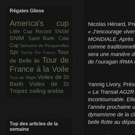
Régates Glisse
America's cup
Nicolas Hénard, Pré
« J’encourage vivem
Little Cup
Record SNSM
SNIM
Saint Barth Cata
MONDIALE. Après l’a
Cup
Semaine de Porquerolles
comme traditionnelle
Spi
Tour
Torche Pro France
sera une manière de
Tour de
de Belle ile
de l’ouragan IRMA e
France à la Voile
Voiles de St
Tour de Wight
Barth
Voiles de St
Yannig Livory, Prés
Tropez
sailing arabia
« La Transat AG2R L
incontournable. Ell
l’année prochaine 
dynamisme de la cla
belle flotte au dépa
Top des articles de la
semaine