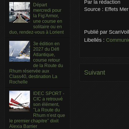
Par la rédaction
Départ
Source : Effets Mer
mercredi pour
la Fig'Armor,
une course en
solitaire ou en
Publié par
ScanVoi
duo, rendez-vous à Lorient
Libellés :
Communiq
3e édition en
2027 du Défi
Atlantique,
course retour
de la Route du
Rhum réservée aux
Suivant
Class40, destination La
Rochelle
IDEC SPORT -
CIC a retrouvé
son élément,
"La Route du
Rhum n'est que
le premier chapitre" dixit
Alexia Barrier