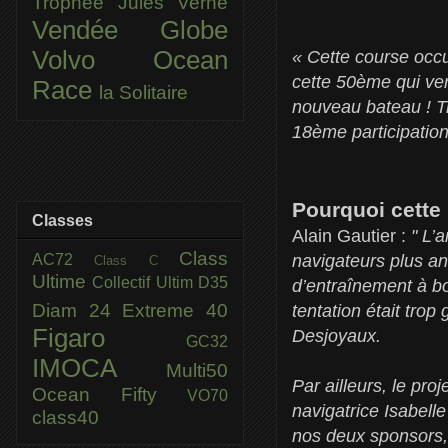
Trophée Jules Verne
Vendée Globe
Volvo Ocean
« Cette course occu
cette 50ème qui ver
Race
la Solitaire
nouveau bateau ! Tr
18ème participati
Pourquoi cette
Classes
Alain Gautier :
" L’
Class
AC72
navigateurs plus a
Class C
Ultime
Collectif Ultim
D35
d’entraînement à bo
Diam 24
Extreme 40
tentation était tro
Figaro
Desjoyaux.
GC32
IMOCA
Multi50
Par ailleurs, le pr
Ocean Fifty
VO70
navigatrice Isabell
class40
nos deux sponsors