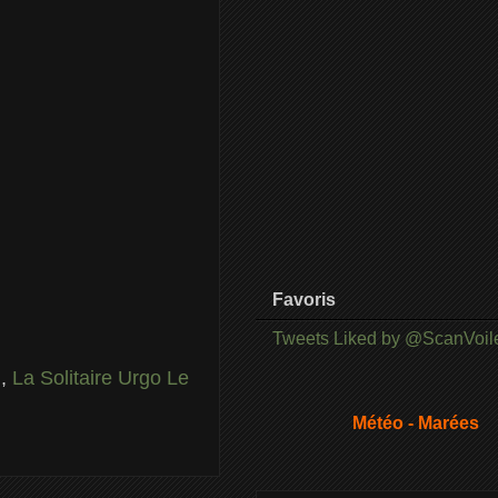
Favoris
Tweets Liked by @ScanVoil
e
,
La Solitaire Urgo Le
Météo - Marées