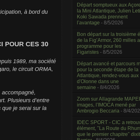
Départ somptueux aux Açor
la Mini Atlantique, Julien Leti
icipation, à bord du
Koki Sawada prennent
l'avantage
- 8/5/2026
Bon départ sur la troisième é
de la Fig’Armor, 260 milles 
RCI POUR CES 30
programme pour les
Figaristes
- 8/5/2026
epuis 1989, ma société
Départ avancé et parcours m
garo, le circuit ORMA,
pour la seconde étape de la
Atlantique, rendez-vous aux
d'Olonne dans une
semaine
- 8/4/2026
u, accompagné,
Zoom sur Allagrande MAPEI
. Plusieurs d’entre
images, l'IMOCA mené par
 que je serai sur la
Ambrogio Beccaria
- 8/4/20
IDEC SPORT - CIC a retrou
élément, "La Route du Rhum
que le premier chapitre" dixi