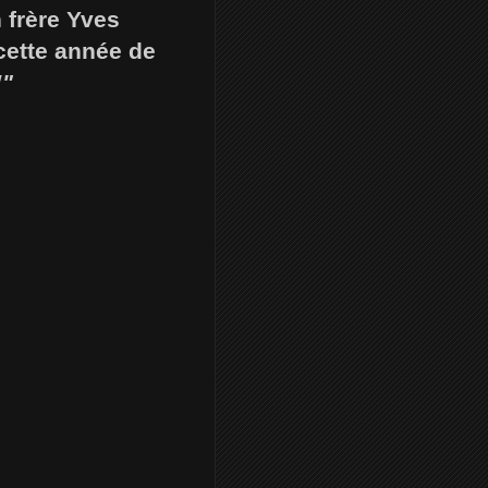
n frère Yves
 cette année de
!"