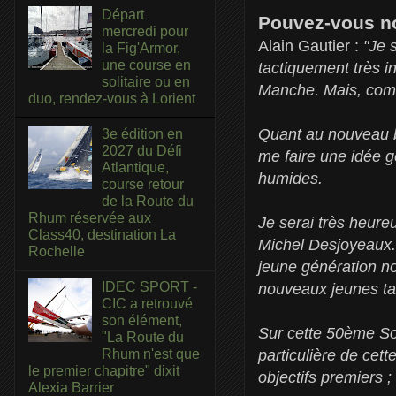
Départ
Pouvez-vous nou
mercredi pour
Alain Gautier :
"Je 
la Fig'Armor,
une course en
tactiquement très i
solitaire ou en
Manche. Mais, comme
duo, rendez-vous à Lorient
Quant au nouveau ba
3e édition en
2027 du Défi
me faire une idée g
Atlantique,
humides.
course retour
de la Route du
Rhum réservée aux
Je serai très heure
Class40, destination La
Michel Desjoyeaux.
Rochelle
jeune génération nou
IDEC SPORT -
nouveaux jeunes tal
CIC a retrouvé
son élément,
Sur cette 50ème Soli
"La Route du
particulière de cet
Rhum n'est que
le premier chapitre" dixit
objectifs premiers ;
Alexia Barrier