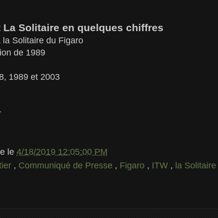
t La Solitaire en quelques chiffres
à la Solitaire du Figaro
ition de 1989
8, 1989 et 2003
r
le
le
4/18/2019 12:05:00 PM
tier
,
Communiqué de Presse
,
Figaro
,
ITW
,
la Solitair