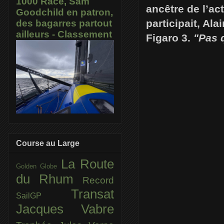
1000 Race, Sam
ancêtre de l’ac
Goodchild en patron,
participait, Ala
des bagarres partout
ailleurs - Classement
Figaro 3.
"Pas 
Course au Large
La Route
Golden Globe
du Rhum
Record
Transat
SailGP
Jacques Vabre