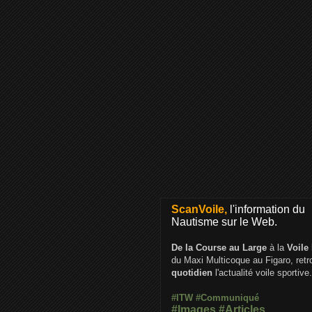
ScanVoile,
l'information du
Nautisme sur le Web.
De la Course au Large
à la
Voile
du Maxi Multicoque au Figaro, ret
quotidien
l'actualité voile sportive.
#ITW
#Communiqué
#Images
#Articles