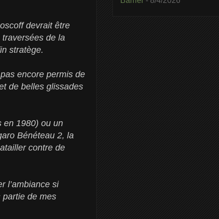
Barrier
- 8/4/2026
oscoff devrait être
 traversées de la
n stratège.
t pas encore permis de
et de belles glissades
s en 1980) ou un
aro Bénéteau 2, la
atailler contre de
er l’ambiance si
s partie de mes