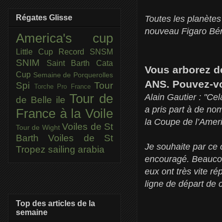
Régates Glisse
Toutes les planètes
nouveau Figaro Bén
America's cup
Little Cup
Record SNSM
SNIM
Saint Barth Cata
Vous arborez d
Cup
Semaine de Porquerolles
ANS. Pouvez-vo
Spi
Tour
Torche Pro France
Tour de
Alain Gautier : "Ce
de Belle ile
a pris part à de nom
France à la Voile
la Coupe de l’Ameri
Voiles de St
Tour de Wight
Barth
Voiles de St
Je souhaite par ce
Tropez
sailing arabia
encouragé. Beaucou
eux ont très vite ré
ligne de départ de 
Top des articles de la
semaine