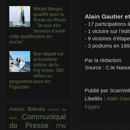
Mikaël Mergui
qualifié pour la
Alain Gautier e
Route du Rhum
- 17 participations 
: "Je suis très
- 1 victoire sur l’éd
heureux d’avoir
cette qualification en
- 9 victoires d’étape
poche"
- 3 podiums en 198
Bon départ sur
la troisième
Par la rédaction
édition de la
Source : C.le Naou
Fig’Armor, 260
milles au
programme pour les
Figaristes
Publié par
ScanVoi
Libellés :
Alain Gau
Figaro
Brèves
Articles
Carnet de
Communiqué
bord
de Presse
ITW