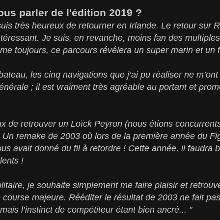
s parler de l'édition 2019 ?
suis très heureux de retourner en Irlande. Le retour sur R
ntéressant. Je suis, en revanche, moins fan des multiples
 toujours, ce parcours révélera un super marin et un fi
teau, les cinq navigations que j’ai pu réaliser ne m’on
énérale ; il est vraiment très agréable au portant et prom
ux de retrouver un Loïck Peyron (nous étions concurrent
 Un remake de 2003 où lors de la première année du Fig
s avait donné du fil à retordre ! Cette année, il faudra b
ents !
taire, je souhaite simplement me faire plaisir et retrouv
te course majeure. Rééditer le résultat de 2003 ne fait pa
 mais l’instinct de compétiteur étant bien ancré... "