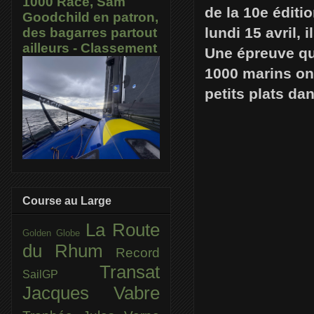
1000 Race, Sam
de la 10e éditio
Goodchild en patron,
lundi 15 avril,
des bagarres partout
ailleurs - Classement
Une épreuve qu
1000 marins on
petits plats da
Course au Large
La Route
Golden Globe
du Rhum
Record
Transat
SailGP
Jacques Vabre