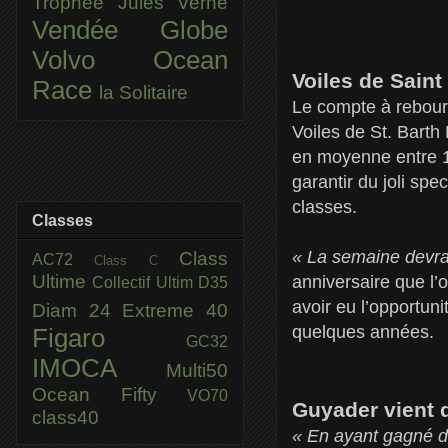
Trophée Jules Verne
Vendée Globe
Volvo Ocean
Voiles de Saint
Race
la Solitaire
Le compte à rebour
Voiles de St. Barth
en moyenne entre 1
garantir du joli sp
classes.
Classes
« La semaine devrai
Class
AC72
Class C
Ultime
anniversaire que l’
Collectif Ultim
D35
avoir eu l’opportuni
Diam 24
Extreme 40
quelques années.
Figaro
GC32
IMOCA
Multi50
Ocean Fifty
VO70
Guyader vient 
class40
« En ayant gagné da