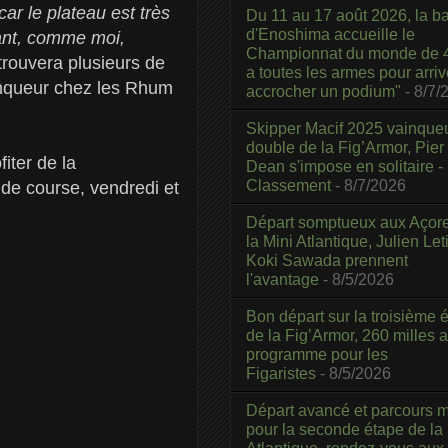
car le plateau est très
Du 11 au 17 août 2026, la b
d'Enoshima accueille le
ant, comme moi,
Championnat du monde de 4
trouvera plusieurs de
a toutes les armes pour arriv
ainqueur chez les Rhum
accrocher un podium"
- 8/7/
Skipper Macif 2025 vainque
double de la Fig’Armor, Pier
iter de la
Dean s'impose en solitaire -
Classement
- 8/7/2026
 de course, vendredi et
Départ somptueux aux Açor
la Mini Atlantique, Julien Leti
Koki Sawada prennent
l'avantage
- 8/5/2026
Bon départ sur la troisième é
de la Fig’Armor, 260 milles 
programme pour les
Figaristes
- 8/5/2026
Départ avancé et parcours m
pour la seconde étape de la