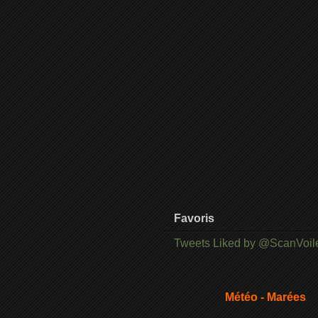
Favoris
Tweets Liked by @ScanVoil
Météo - Marées