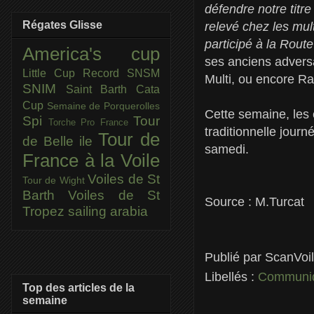
défendre notre titre
Régates Glisse
relevé chez les mu
participé à la Rou
America's cup
ses anciens adversa
Little Cup
Record SNSM
Multi, ou encore R
SNIM
Saint Barth Cata
Cup
Semaine de Porquerolles
Cette semaine, les 
Spi
Tour
Torche Pro France
traditionnelle jour
Tour de
de Belle ile
samedi.
France à la Voile
Voiles de St
Tour de Wight
Barth
Voiles de St
Source : M.Turcat
Tropez
sailing arabia
Publié par
ScanVoi
Libellés :
Communiq
Top des articles de la
semaine