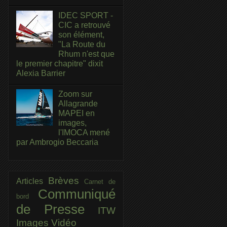
IDEC SPORT -
CIC a retrouvé
son élément,
"La Route du
Rhum n'est que
le premier chapitre" dixit
Alexia Barrier
Zoom sur
Allagrande
MAPEI en
images,
l'IMOCA mené
par Ambrogio Beccaria
Brèves
Articles
Carnet de
Communiqué
bord
de Presse
ITW
Images
Vidéo