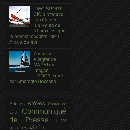
IDEC SPORT -
CIC a retrouvé
son élément,
"La Route du
Rhum n'est que
le premier chapitre" dixit
Alexia Barrier
Zoom sur
Allagrande
MAPEI en
images,
l'IMOCA mené
par Ambrogio Beccaria
Brèves
Articles
Carnet de
Communiqué
bord
de Presse
ITW
Images
Vidéo