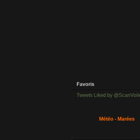
Favoris
Tweets Liked by @ScanVoil
Météo - Marées