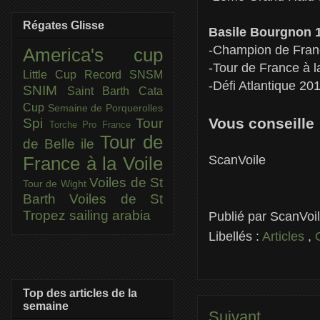
Régates Glisse
Basile Bourgnon 
-Champion de Fran
America's cup
-Tour de France à l
Little Cup
Record SNSM
-Défi Atlantique 20
SNIM
Saint Barth Cata
Cup
Semaine de Porquerolles
Vous conseille
Spi
Tour
Torche Pro France
Tour de
de Belle ile
ScanVoile
France à la Voile
Voiles de St
Tour de Wight
Barth
Voiles de St
Tropez
sailing arabia
Publié par
ScanVoi
Libellés :
Articles
,
Top des articles de la
semaine
Suivant