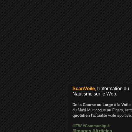
ScanVoile,
l'information du
Nautisme sur le Web.
De la Course au Large
à la
Voile
du Maxi Multicoque au Figaro, ret
quotidien
l'actualité voile sportive.
#ITW
#Communiqué
#Images
#Articles