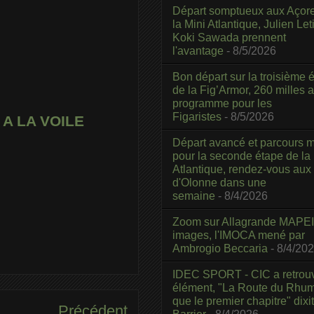
Départ somptueux aux Açor
la Mini Atlantique, Julien Leti
Koki Sawada prennent
l'avantage
- 8/5/2026
Bon départ sur la troisième é
de la Fig’Armor, 260 milles 
programme pour les
Figaristes
- 8/5/2026
A LA VOILE
Départ avancé et parcours m
pour la seconde étape de la
Atlantique, rendez-vous aux
d'Olonne dans une
semaine
- 8/4/2026
Zoom sur Allagrande MAPEI
images, l'IMOCA mené par
Ambrogio Beccaria
- 8/4/20
IDEC SPORT - CIC a retrou
élément, "La Route du Rhum
que le premier chapitre" dixi
Précédent