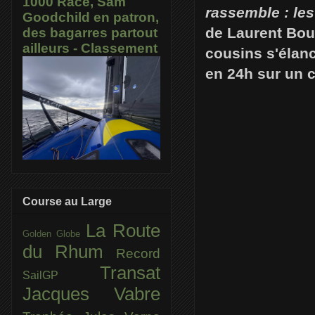
1000 Race, Sam
rassemble : les 
Goodchild en patron,
de Laurent Bou
des bagarres partout
ailleurs - Classement
cousins s'élanc
en 24h sur un 
Course au Large
La Route
Golden Globe
du Rhum
Record
Transat
SailGP
Jacques Vabre