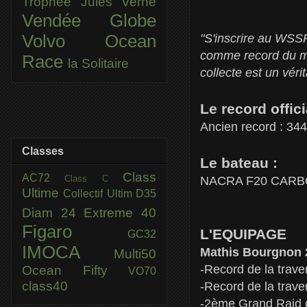
Trophée Jules Verne
Vendée Globe
"S'inscrire au WSSR
Volvo Ocean
comme record du mon
Race
la Solitaire
collecte est un vérit
Le record offic
Ancien record : 34
Classes
Le bateau :
Class
AC72
Class C
NACRA F20 CAR
Ultime
Collectif Ultim
D35
Diam 24
Extreme 40
Figaro
L'EQUIPAGE
GC32
IMOCA
Mathis Bourgnon 
Multi50
-Record de la trav
Ocean Fifty
VO70
class40
-Record de la trav
-2ème Grand Raid d