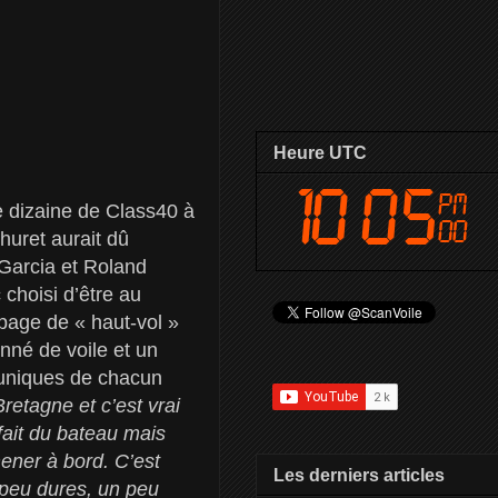
Heure UTC
e dizaine de Class40 à
huret aurait dû
 Garcia et Roland
 choisi d’être au
page de « haut-vol »
nné de voile et un
 uniques de chacun
retagne et c’est vrai
fait du bateau mais
mener à bord. C’est
Les derniers articles
 peu dures, un peu