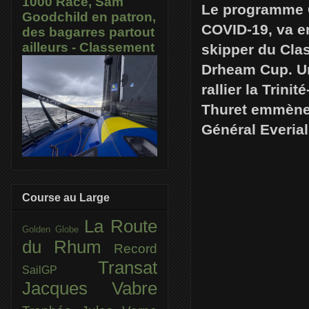
1000 Race, Sam
Le programme C
Goodchild en patron,
COVID-19, va en
des bagarres partout
ailleurs - Classement
skipper du Clas
Drheam Cup. Un
rallier la Trin
Thuret emmèner
Général Everial
Course au Large
La Route
Golden Globe
du Rhum
Record
Transat
SailGP
Jacques Vabre