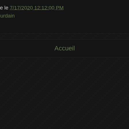
le
le
7/17/2020 12:12:00 PM
urdain
Accueil