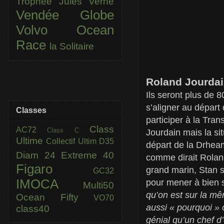
Trophée Jules Verne
Vendée Globe
Volvo Ocean
Race
la Solitaire
Roland Jourdai
Ils seront plus de 
s’aligner au départ
Classes
participer à la Tra
Class
AC72
Class C
Jourdain mais la sit
Ultime
Collectif Ultim
D35
départ de la Drheam
Diam 24
Extreme 40
comme dirait Roland
Figaro
grand marin, Stan 
GC32
IMOCA
pour mener à bien 
Multi50
qu’on est sur la mê
Ocean Fifty
VO70
aussi « pourquoi » o
class40
génial qu’un chef d