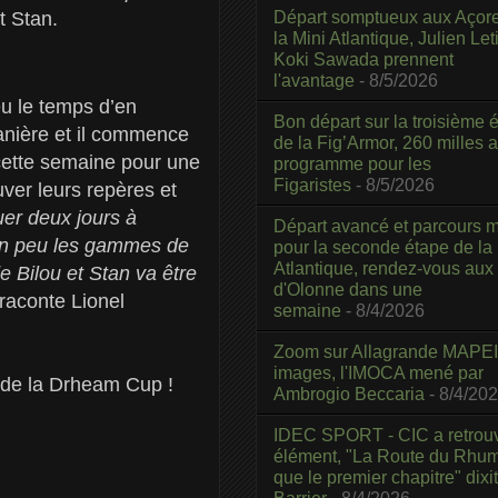
Départ somptueux aux Açor
 Stan.
la Mini Atlantique, Julien Leti
Koki Sawada prennent
l'avantage
- 8/5/2026
eu le temps d’en
Bon départ sur la troisième é
manière et il commence
de la Fig’Armor, 260 milles 
s cette semaine pour une
programme pour les
Figaristes
- 8/5/2026
ver leurs repères et
uer deux jours à
Départ avancé et parcours m
 un peu les gammes de
pour la seconde étape de la
Atlantique, rendez-vous aux
 Bilou et Stan va être
d'Olonne dans une
raconte Lionel
semaine
- 8/4/2026
Zoom sur Allagrande MAPEI
images, l'IMOCA mené par
t de la Drheam Cup !
Ambrogio Beccaria
- 8/4/20
IDEC SPORT - CIC a retrou
élément, "La Route du Rhum
que le premier chapitre" dixi