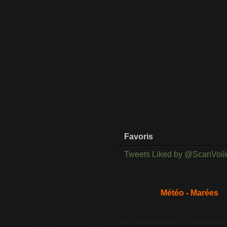
Favoris
Tweets Liked by @ScanVoil
Météo - Marées