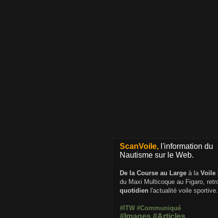
ScanVoile,
l'information du
Nautisme sur le Web.
De la Course au Large
à la
Voile
du Maxi Multicoque au Figaro, ret
quotidien
l'actualité voile sportive.
#ITW
#Communiqué
#Images
#Articles