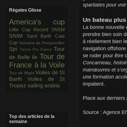
spartiates pour voir
Régates Glisse
Un bateau plus
America's cup
La bonne nouvelle e
Little Cup
Record SNSM
prendre bien soin d
SNIM
Saint Barth Cata
à réellement bien le
Cup
Semaine de Porquerolles
navigation offshore
Spi
Tour
Torche Pro France
Tour de
se roder pour être 
de Belle ile
Concarneau, histoi
France à la Voile
manœuvres et s’orga
Voiles de St
Tour de Wight
une formation accél
Barth
Voiles de St
impatient.
Tropez
sailing arabia
Place aux derniers 
Source : Agence El
Top des articles de la
semaine