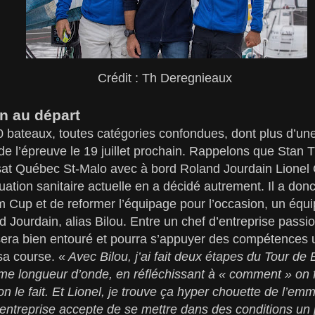
Crédit : Th Deregnieaux
n au départ
80 bateaux, toutes catégories confondues, dont plus d’un
 de l’épreuve le 19 juillet prochain. Rappelons que Stan T
nsat Québec St-Malo avec à bord Roland Jourdain Lionel
uation sanitaire actuelle en a décidé autrement. Il a donc
 Cup et de reformer l’équipage pour l’occasion, un équi
 Jourdain, alias Bilou. Entre un chef d’entreprise passio
sera bien entouré et pourra s’appuyer des compétences
sa course. «
Avec Bilou, j’ai fait deux étapes du Tour de B
me longueur d’onde, en réfléchissant à « comment » on 
n le fait. Et Lionel, je trouve ça hyper chouette de l’em
’entreprise accepte de se mettre dans des conditions un