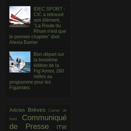
IDEC SPORT -
CIC a retrouvé
son élément,
"La Route du
Rhum n'est que
le premier chapitre" dixit
Alexia Barrier
Bon départ sur
la troisième
édition de la
Fig’Armor, 260
milles au
programme pour les
Figaristes
Brèves
Articles
Carnet de
Communiqué
bord
de Presse
ITW