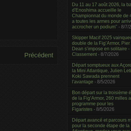
Du 11 au 17 août 2026, la b
d'Enoshima accueille le
Championnat du monde de 4
a toutes les armes pour arriv
accrocher un podium"
- 8/7/
Skipper Macif 2025 vainque
double de la Fig’Armor, Pier
Dean s'impose en solitaire -
Précédent
Classement
- 8/7/2026
Départ somptueux aux Açor
la Mini Atlantique, Julien Leti
Koki Sawada prennent
l'avantage
- 8/5/2026
Bon départ sur la troisième é
de la Fig’Armor, 260 milles 
programme pour les
Figaristes
- 8/5/2026
Départ avancé et parcours m
pour la seconde étape de la