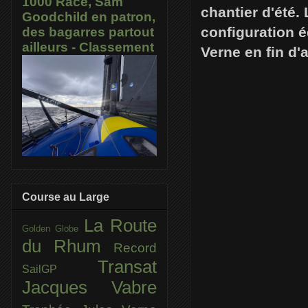
1000 Race, Sam
chantier d'été.
Goodchild en patron,
configuration 
des bagarres partout
ailleurs - Classement
Verne en fin d'
Course au Large
La Route
Golden Globe
du Rhum
Record
Transat
SailGP
Jacques Vabre