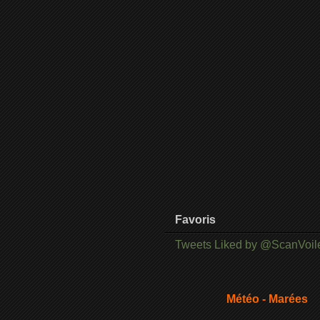
Favoris
Tweets Liked by @ScanVoil
Météo - Marées