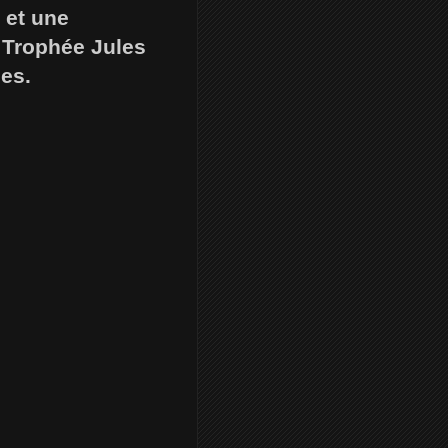
 et une
u Trophée Jules
ges.