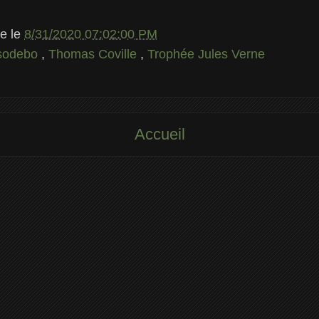
le
le
8/31/2020 07:02:00 PM
sodebo
,
Thomas Coville
,
Trophée Jules Verne
Accueil