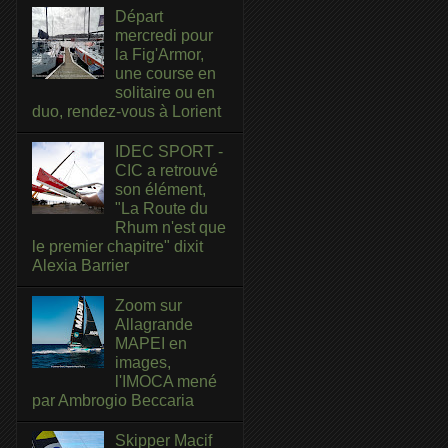
Départ
mercredi pour
la Fig'Armor,
une course en
solitaire ou en
duo, rendez-vous à Lorient
IDEC SPORT -
CIC a retrouvé
son élément,
"La Route du
Rhum n'est que
le premier chapitre" dixit
Alexia Barrier
Zoom sur
Allagrande
MAPEI en
images,
l'IMOCA mené
par Ambrogio Beccaria
Skipper Macif