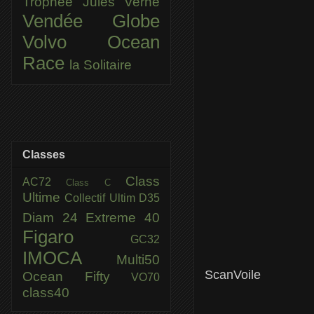
Trophée Jules Verne
Vendée Globe
Volvo Ocean
Race
la Solitaire
Classes
Class
AC72
Class C
Ultime
Collectif Ultim
D35
Diam 24
Extreme 40
Figaro
GC32
IMOCA
Multi50
ScanVoile
Ocean Fifty
VO70
class40