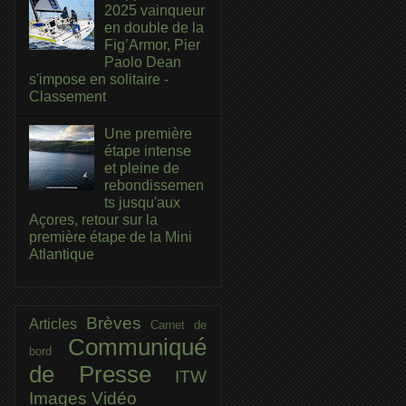
2025 vainqueur
en double de la
Fig’Armor, Pier
Paolo Dean
s'impose en solitaire -
Classement
Une première
étape intense
et pleine de
rebondissemen
ts jusqu'aux
Açores, retour sur la
première étape de la Mini
Atlantique
Brèves
Articles
Carnet de
Communiqué
bord
de Presse
ITW
Images
Vidéo