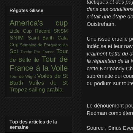
tactiques et des pa
dans ces conditions 
Régates Glisse
c’était une étape de
America's cup
Ouistreham.
Little Cup
Record SNSM
SNIM
Saint Barth Cata
Une issue cruelle po
Cup
Semaine de Porquerolles
indécise et leur nav
Spi
Tour
Torche Pro France
vraiment battu du d
Tour de
de Belle ile
la réputation de la
France à la Voile
cette Normandy Cha
Voiles de St
suprématie qui cour
Tour de Wight
Barth
Voiles de St
du podium sur toute
Tropez
sailing arabia
Le dénouement pour
Redman complètera
Top des articles de la
semaine
Source : Sirius Ev