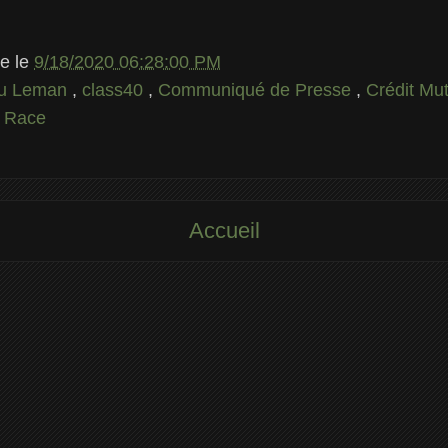
le
le
9/18/2020 06:28:00 PM
du Leman
,
class40
,
Communiqué de Presse
,
Crédit Mu
 Race
Accueil