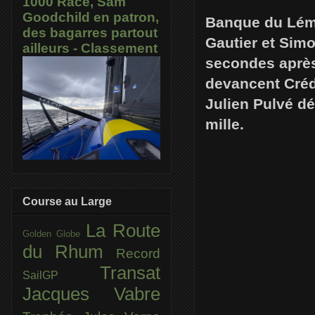
1000 Race, Sam
Goodchild en patron,
Banque du Lém
des bagarres partout
Gautier et Simo
ailleurs - Classement
secondes après
devancent Crédi
Julien Pulvé dé
mille.
Course au Large
La Route
Golden Globe
du Rhum
Record
Transat
SailGP
Jacques Vabre