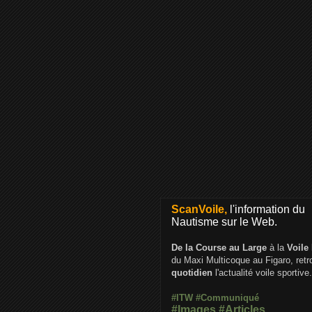
ScanVoile,
l'information du
Nautisme sur le Web.
De la Course au Large
à la
Voile
du Maxi Multicoque au Figaro, ret
quotidien
l'actualité voile sportive.
#ITW
#Communiqué
#Images
#Articles