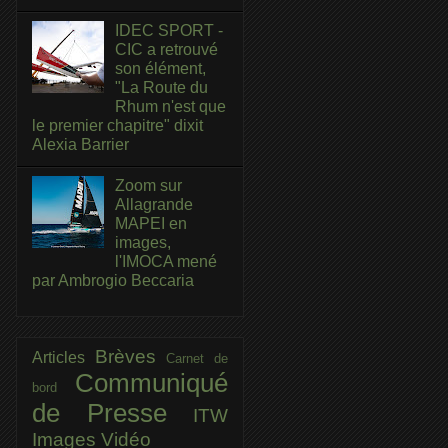
IDEC SPORT -
CIC a retrouvé
son élément,
"La Route du
Rhum n'est que
le premier chapitre" dixit
Alexia Barrier
Zoom sur
Allagrande
MAPEI en
images,
l'IMOCA mené
par Ambrogio Beccaria
Brèves
Articles
Carnet de
Communiqué
bord
de Presse
ITW
Images
Vidéo