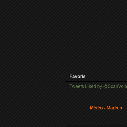
Favoris
Tweets Liked by @ScanVoil
Météo - Marées