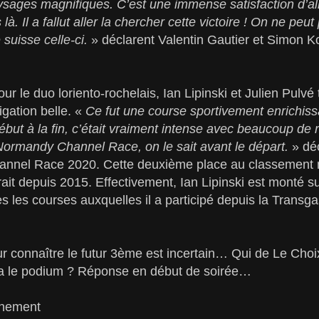
ysages magnifiques. C’est une immense satisfaction d’al
là. Il a fallut aller la chercher cette victoire ! On ne peu
 suisse celle-ci.
» déclarent Valentin Gautier et Simon Ko
ur le duo loriento-rochelais, Ian Lipinski et Julien Pulvé 
igation belle. «
Ce fut une course sportivement enrichiss
ébut à la fin, c’était vraiment intense avec beaucoup de
 Normandy Channel Race, on le sait avant le départ.
» dé
nnel Race 2020. Cette deuxième place au classement m
ait depuis 2015. Effectivement, Ian Lipinski est monté s
s les courses auxquelles il a participé depuis la Trans
 connaître le futur 3ème est incertain… Qui de Le Choi
 le podium ? Réponse en début de soirée…
enement