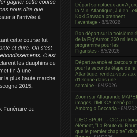
ler gagner cette course
Départ somptueux aux Açor
t pas nous dire que
la Mini Atlantique, Julien Leti
Koki Sawada prennent
ster à l’arrivée à
l'avantage
- 8/5/2026
Bon départ sur la troisième é
de la Fig’Armor, 260 milles 
tant cette course fut
programme pour les
ante et dure. On s’est
Figaristes
- 8/5/2026
 rebondissements. C’est
Départ avancé et parcours m
clarent les dauphins de
pour la seconde étape de la
et fin à une
Atlantique, rendez-vous aux
ur la plus haute marche
d'Olonne dans une
semaine
- 8/4/2026
gascogne 2015.
Zoom sur Allagrande MAPEI
images, l'IMOCA mené par
Ambrogio Beccaria
- 8/4/20
x Funéraire ou
IDEC SPORT - CIC a retrou
élément, "La Route du Rhum
que le premier chapitre" dixi