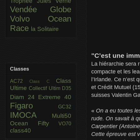
Trophée Jules Verne
Vendée Globe
Volvo Ocean
Race
la Solitaire
"C’est une imm
La hiérarchie sera r
Classes
compacte et les lea
l’Irlande. Ce n’est
Class
AC72
Class C
et Crédit Mutuel (1
Ultime
Collectif Ultim
D35
suisses Valentin Gau
Diam 24
Extreme 40
Figaro
GC32
«
On a eu toutes le
IMOCA
Multi50
rude. On savait à 
Ocean Fifty
VO70
Carpentier (Antoine
class40
Cette épreuve est 