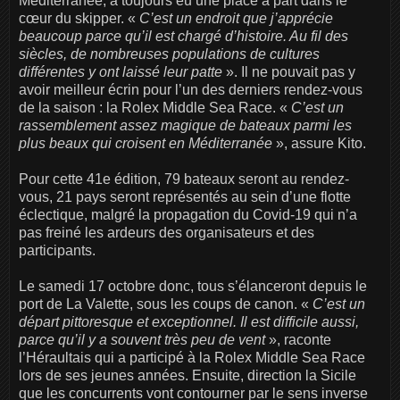
Méditerranée, a toujours eu une place à part dans le
cœur du skipper. «
C’est un endroit que j’apprécie
beaucoup parce qu’il est chargé d’histoire. Au fil des
siècles, de nombreuses populations de cultures
différentes y ont laissé leur patte
». Il ne pouvait pas y
avoir meilleur écrin pour l’un des derniers rendez-vous
de la saison : la Rolex Middle Sea Race. «
C’est un
rassemblement assez magique de bateaux parmi les
plus beaux qui croisent en Méditerranée
», assure Kito.
Pour cette 41e édition, 79 bateaux seront au rendez-
vous, 21 pays seront représentés au sein d’une flotte
éclectique, malgré la propagation du Covid-19 qui n’a
pas freiné les ardeurs des organisateurs et des
participants.
Le samedi 17 octobre donc, tous s’élanceront depuis le
port de La Valette, sous les coups de canon. «
C’est un
départ pittoresque et exceptionnel. Il est difficile aussi,
parce qu’il y a souvent très peu de vent
», raconte
l’Héraultais qui a participé à la Rolex Middle Sea Race
lors de ses jeunes années. Ensuite, direction la Sicile
que les concurrents vont contourner par le sens inverse