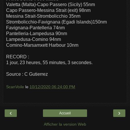
Valetta (Malta)-Capo Passero (Sicily) 55nm
Capo Passero-Messina Strait (exit) 98nm
Messina Strait-Strombolicchio 35nm
Strombolicchio-Favignana (Egadi Islands)150nm
Favignana-Pantelleria 74nm
Pantelleria-Lampedusa 90nm
Lampedusa-Comino 94nm
Comino-Marsamxett Harbour 10nm
RECORD :
1 jour, 23 heures, 55 minutes, 3 secondes.
Source : C Gutierrez
ScanVoile
le
10/12/2020 06:24:00 PM
‹
›
Accueil
Afficher la version Web