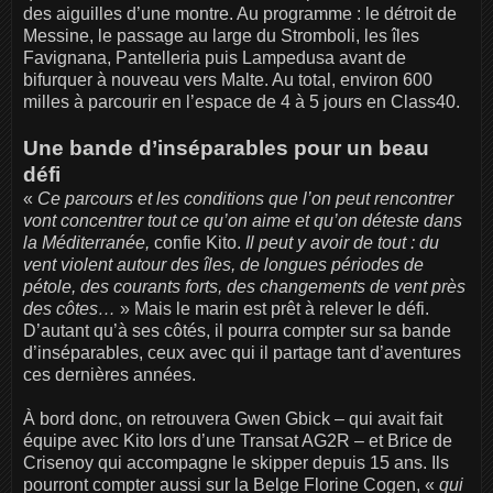
des aiguilles d’une montre. Au programme : le détroit de
Messine, le passage au large du Stromboli, les îles
Favignana, Pantelleria puis Lampedusa avant de
bifurquer à nouveau vers Malte. Au total, environ 600
milles à parcourir en l’espace de 4 à 5 jours en Class40.
Une bande d’inséparables pour un beau
défi
«
Ce parcours et les conditions que l’on peut rencontrer
vont concentrer tout ce qu’on aime et qu’on déteste dans
la Méditerranée,
confie Kito.
Il peut y avoir de tout : du
vent violent autour des îles, de longues périodes de
pétole, des courants forts, des changements de vent près
des côtes…
» Mais le marin est prêt à relever le défi.
D’autant qu’à ses côtés, il pourra compter sur sa bande
d’inséparables, ceux avec qui il partage tant d’aventures
ces dernières années.
À bord donc, on retrouvera Gwen Gbick – qui avait fait
équipe avec Kito lors d’une Transat AG2R – et Brice de
Crisenoy qui accompagne le skipper depuis 15 ans. Ils
pourront compter aussi sur la Belge Florine Cogen, «
qui