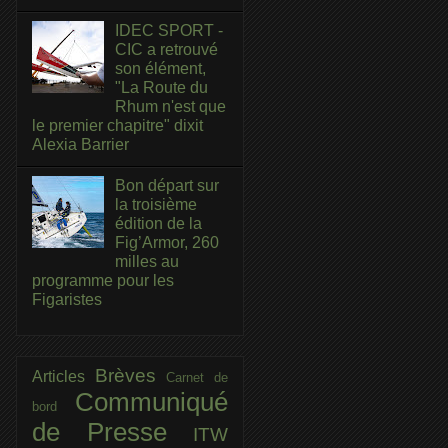
IDEC SPORT -
CIC a retrouvé
son élément,
"La Route du
Rhum n'est que
le premier chapitre" dixit
Alexia Barrier
Bon départ sur
la troisième
édition de la
Fig’Armor, 260
milles au
programme pour les
Figaristes
Brèves
Articles
Carnet de
Communiqué
bord
de Presse
ITW