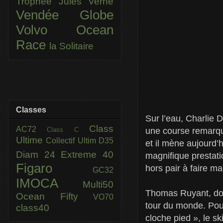
Trophée Jules Verne
Vendée Globe
Volvo Ocean
Race
la Solitaire
Classes
Sur l’eau, Charlie 
Class
AC72
Class C
une course remarqua
Ultime
Collectif Ultim
D35
et il mène aujourd’
Diam 24
Extreme 40
magnifique prestatio
Figaro
hors pair à faire m
GC32
IMOCA
Multi50
Thomas Ruyant, dont
Ocean Fifty
VO70
tour du monde. Pour
class40
cloche pied », le s