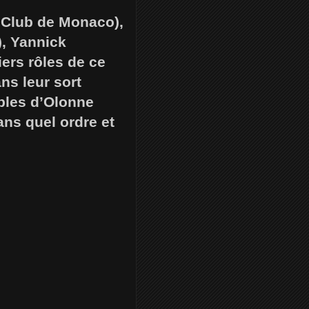
t Club de Monaco),
), Yannick
iers rôles de ce
ns leur sort
ables d’Olonne
ans quel ordre et