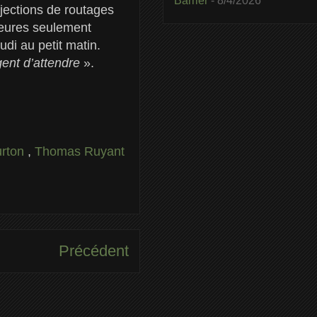
Barrier
- 8/4/2026
ojections de routages
heures seulement
udi au petit matin.
rgent d’attendre
».
urton
,
Thomas Ruyant
Précédent