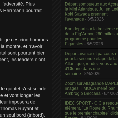
l’adversité. Plus
Départ somptueux aux Açor
la Mini Atlantique, Julien Leti
is Herrmann pourrait
Koki Sawada prennent
l'avantage
- 8/5/2026
Bon départ sur la troisième é
de la Fig’Armor, 260 milles 
programme pour les
 oblige ces cinq hommes
Figaristes
- 8/5/2026
la montre, et n’avoir
ntal sont pourtant bien
Départ avancé et parcours m
pour la seconde étape de la
nt, les leaders n’ont
Atlantique, rendez-vous aux
d'Olonne dans une
semaine
- 8/4/2026
Zoom sur Allagrande MAPEI
images, l'IMOCA mené par
e quintet s’est scindé.
Ambrogio Beccaria
- 8/4/20
re et vont longer les
e leur imposera de
IDEC SPORT - CIC a retrou
élément, "La Route du Rhum
n, Thomas Ruyant et
que le premier chapitre" dixi
un seul bord (tribord),