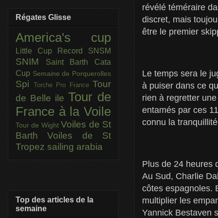
révélé téméraire da
Régates Glisse
discret, mais toujo
être le premier ski
America's cup
Little Cup
Record SNSM
SNIM
Saint Barth Cata
Le temps sera le ju
Cup
Semaine de Porquerolles
Spi
Tour
à puiser dans ce qu
Torche Pro France
Tour de
rien à regretter une
de Belle ile
France à la Voile
entamés par ces 11
connu la tranquillit
Voiles de St
Tour de Wight
Barth
Voiles de St
Tropez
sailing arabia
Plus de 24 heures d
Au Sud, Charlie Dali
côtes espagnoles. E
Top des articles de la
multiplier les empa
semaine
Yannick Bestaven son