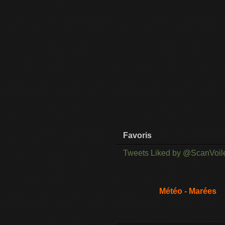
Favoris
Tweets Liked by @ScanVoil
Météo - Marées