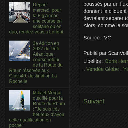
poussés par un flux
Départ
mercredi pour
donnent la clique 
la Fig'Armor,
devraient séparer to
une course en
Alors, comme le so
solitaire ou en
duo, rendez-vous à Lorient
Source : VG
3e édition en
2027 du Défi
Publié par
ScanVoi
Atlantique,
course retour
Libellés :
Boris He
de la Route du
,
Vendée Globe
,
Y
Rhum réservée aux
Class40, destination La
Rochelle
Mikaël Mergui
qualifié pour la
Suivant
Route du Rhum
: "Je suis très
heureux d’avoir
cette qualification en
poche"