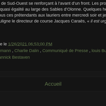
 de Sud-Ouest se renforçant à l’avant d’un front. Les pr
à quasi égalité au large des Sables d’Olonne. Quelques 
us ces prétendants aux lauriers entre mercredi soir et je
uligne le directeur de course Jacques Caraës, «
il est u
le
le
1/26/2021 06:53:00 PM
rrmann
,
Charlie Dalin
,
Communiqué de Presse
,
louis B
annick Bestaven
Accueil