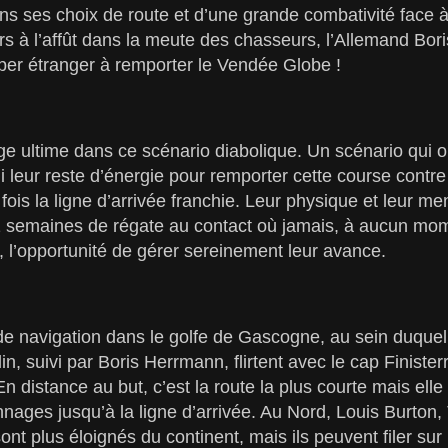
ns ses choix de route et d’une grande combativité face à 
urs à l’affût dans la meute des chasseurs, l’Allemand Bor
pper étranger à remporter le Vendée Globe !
ge ultime dans ce scénario diabolique. Un scénario qui
i leur reste d’énergie pour remporter cette course contre 
 fois la ligne d’arrivée franchie. Leur physique et leur me
 semaines de régate au contact où jamais, à aucun mome
é, l’opportunité de gérer sereinement leur avance.
e navigation dans le golfe de Gascogne, au sein duquel l
n, suivi par Boris Herrmann, flirtent avec le cap Finister
n distance au but, c’est la route la plus courte mais ell
nnages jusqu’à la ligne d’arrivée. Au Nord, Louis Burto
t plus éloignés du continent, mais ils peuvent filer sur 