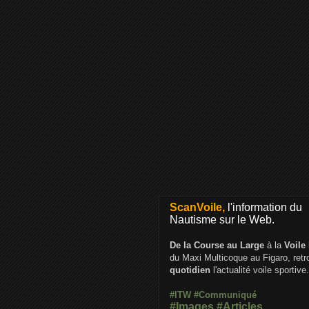
ScanVoile,
l'information du
Nautisme sur le Web.
De la Course au Large
à la
Voile
du Maxi Multicoque au Figaro, ret
quotidien
l'actualité voile sportive.
#ITW
#Communiqué
#Images
#Articles