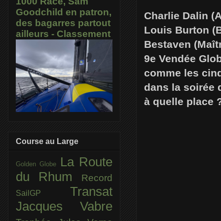
1000 Race, Sam
Goodchild en patron,
Charlie Dalin (
des bagarres partout
Louis Burton (
ailleurs - Classement
Bestaven (Maîtr
9e Vendée Globe
comme les cinq
dans la soirée 
à quelle place 
Course au Large
La Route
Golden Globe
du Rhum
Record
Transat
SailGP
Jacques Vabre