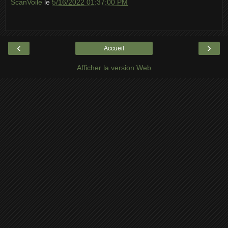
ScanVoile
le
5/16/2022 01:37:00 PM
‹
›
Accueil
Afficher la version Web