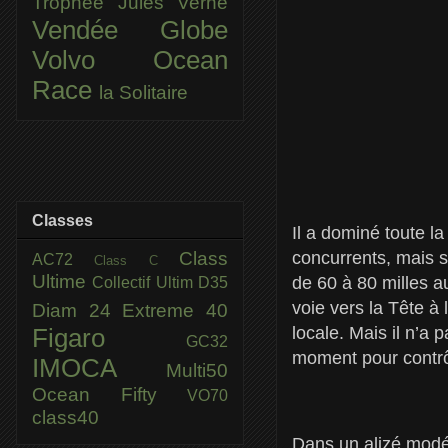
Trophée Jules Verne
Vendée Globe
Volvo Ocean
Race
la Solitaire
Classes
Il a dominé toute l
Class
concurrents, mais 
AC72
Class C
Ultime
de 60 à 80 milles a
Collectif Ultim
D35
voie vers la Tête à 
Diam 24
Extreme 40
locale. Mais il n’a
Figaro
GC32
moment pour contrôl
IMOCA
Multi50
Ocean Fifty
VO70
class40
Dans un alizé modér