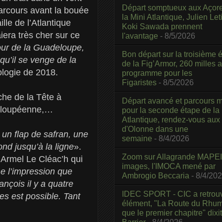
Départ somptueux aux Açor
parcours avant la bouée
la Mini Atlantique, Julien Leti
lle de l’Atlantique
Koki Sawada prennent
aiera très cher sur ce
l'avantage
- 8/5/2026
tour de la Guadeloupe,
Bon départ sur la troisième é
qu’il se venge de la
de la Fig’Armor, 260 milles 
hologie de 2018.
programme pour les
Figaristes
- 8/5/2026
he de la Tête à
Départ avancé et parcours m
adeloupéenne,…
pour la seconde étape de la
Atlantique, rendez-vous aux
d'Olonne dans une
un flap de safran, une
semaine
- 8/4/2026
ond jusqu’à la ligne
».
Zoom sur Allagrande MAPEI
, Armel Le Cléac’h qui
images, l'IMOCA mené par
 l’impression que
Ambrogio Beccaria
- 8/4/20
nçois il y a quatre
IDEC SPORT - CIC a retrou
res est possible. Tant
élément, "La Route du Rhum
que le premier chapitre" dixi