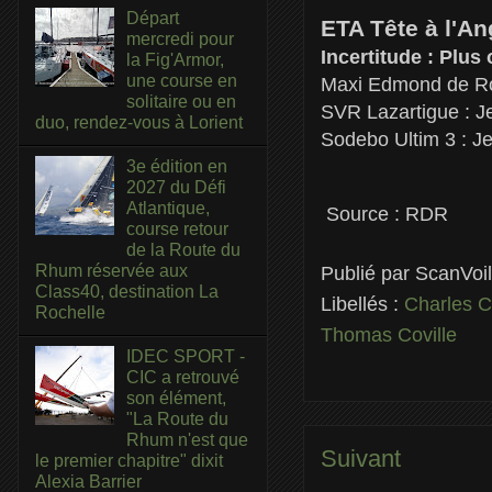
Départ
ETA Tête à l'An
mercredi pour
Incertitude : Plu
la Fig'Armor,
une course en
Maxi Edmond de Rot
solitaire ou en
SVR Lazartigue : J
duo, rendez-vous à Lorient
Sodebo Ultim 3 : J
3e édition en
2027 du Défi
Atlantique,
Source : RDR
course retour
de la Route du
Rhum réservée aux
Publié par
ScanVoi
Class40, destination La
Libellés :
Charles C
Rochelle
Thomas Coville
IDEC SPORT -
CIC a retrouvé
son élément,
"La Route du
Rhum n'est que
Suivant
le premier chapitre" dixit
Alexia Barrier