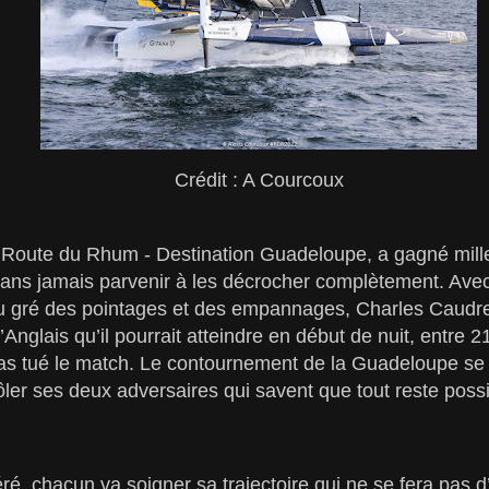
Crédit : A Courcoux
a Route du Rhum - Destination Guadeloupe, a gagné mille
sans jamais parvenir à les décrocher complètement. Ave
u gré des pointages et des empannages, Charles Caudrel
l’Anglais qu’il pourrait atteindre en début de nuit, entre 2
 pas tué le match. Le contournement de la Guadeloupe se f
er ses deux adversaires qui savent que tout reste possi
é, chacun va soigner sa trajectoire qui ne se fera pas d’