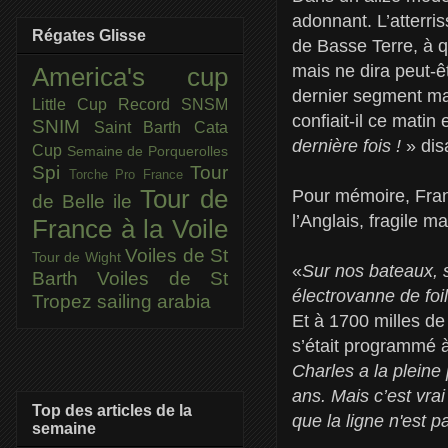
adonnant. L’atterri
Régates Glisse
de Basse Terre, à qu
mais ne dira peut-êt
America's cup
dernier segment mai
Little Cup
Record SNSM
confiait-il ce matin
SNIM
Saint Barth Cata
dernière fois !
» dis
Cup
Semaine de Porquerolles
Spi
Tour
Torche Pro France
Tour de
Pour mémoire, Fran
de Belle ile
l’Anglais, fragile m
France à la Voile
Voiles de St
Tour de Wight
«
Sur nos bateaux, s
Barth
Voiles de St
électrovanne de foil
Tropez
sailing arabia
Et à 1700 milles de
s’était programmé à 
Charles a la pleine
ans. Mais c’est vrai
Top des articles de la
que la ligne n'est 
semaine