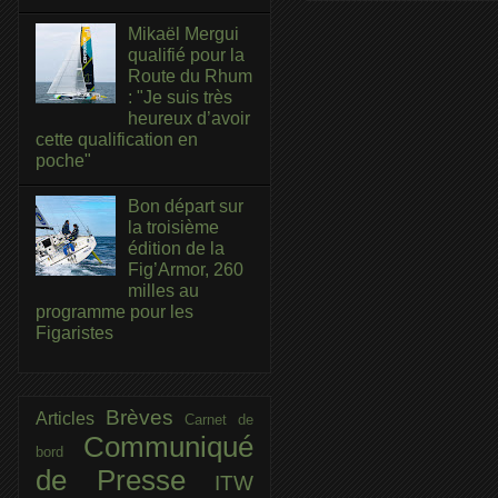
Mikaël Mergui
qualifié pour la
Route du Rhum
: "Je suis très
heureux d’avoir
cette qualification en
poche"
Bon départ sur
la troisième
édition de la
Fig’Armor, 260
milles au
programme pour les
Figaristes
Brèves
Articles
Carnet de
Communiqué
bord
de Presse
ITW