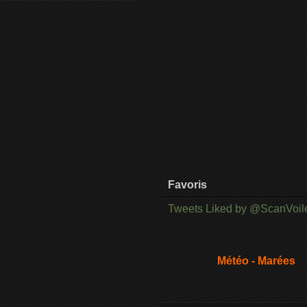
Favoris
Tweets Liked by @ScanVoil
Météo - Marées