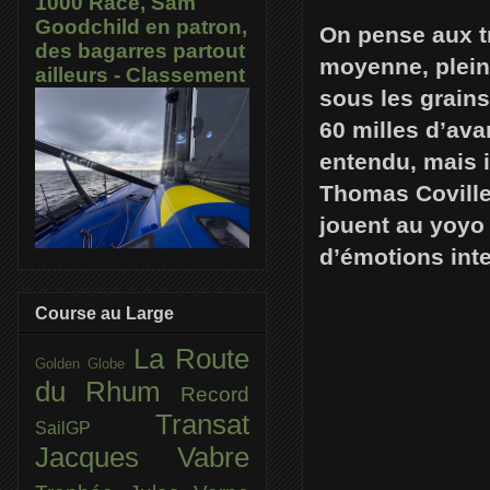
1000 Race, Sam
Goodchild en patron,
On pense aux tr
des bagarres partout
moyenne, plein
ailleurs - Classement
sous les grains
60 milles d’ava
entendu, mais 
Thomas Coville
jouent au yoyo 
d’émotions int
Course au Large
La Route
Golden Globe
du Rhum
Record
Transat
SailGP
Jacques Vabre