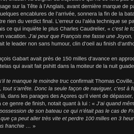
ssage sur la Tête à l’Anglais, avant dernière marque de 
elques encablures de l’arrivée, sonnera la fin de la batai
re rien du verdict final. L’erreur ou l’aléa technique se p
s ce qui inquiète le plus Charles Caudrelier, «
c’est le 
 en vacation.
J’ai peur que François me fasse une Joyon, 
ait le leader non sans humour, clin d’oeil au finish d’ant
çois Gabart avait près de 150 milles d’avance en approc
atelas qui avait fait pshitt dans la moiteur de la nuit gu
’il te manque le moindre truc
confirmait Thomas Coville,
, tout s’arrête. Donc la seule façon de naviguer, c’est à f
 là, dans les parages des Açores qu’il vient de dépasser
ce genre de finish, notait quant à lui : «
J’ai quand même
 possession de son bateau ce qui n’était pas le cas de Fra
 que ça peut aller très vite et perdre 100 milles en 3 heu
pas franchie …
»