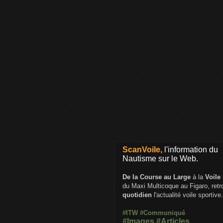
ScanVoile,
l'information du
Nautisme sur le Web.
De la Course au Large
à la
Voile
du Maxi Multicoque au Figaro, ret
quotidien
l'actualité voile sportive.
#ITW
#Communiqué
#Images
#Articles