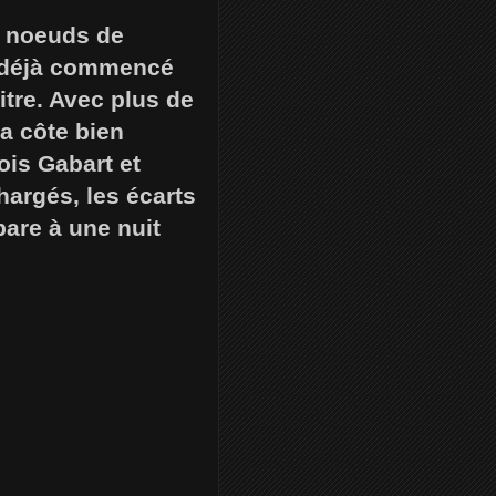
0 noeuds de
 a déjà commencé
itre. Avec plus de
la côte bien
ois Gabart et
argés, les écarts
pare à une nuit