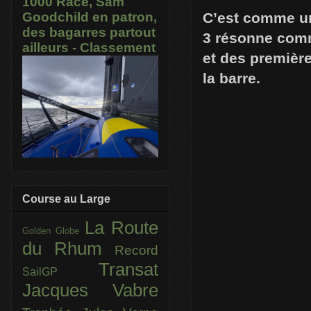
1000 Race, Sam
C’est comme un 
Goodchild en patron,
des bagarres partout
3 résonne comme
ailleurs - Classement
et des premièr
la barre.
Course au Large
La Route
Golden Globe
du Rhum
Record
Transat
SailGP
Jacques Vabre