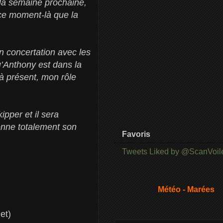
 la semaine prochaine,
à ce moment-là que la
en concertation avec les
u’Anthony est dans la
à présent, mon rôle
pper et il sera
enne totalement son
Favoris
Tweets Liked by @ScanVoil
Météo - Marées
et)