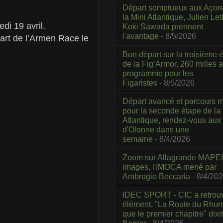
Départ somptueux aux Açor
la Mini Atlantique, Julien Leti
edi 19 avril.
Koki Sawada prennent
l'avantage
- 8/5/2026
part de l’Armen Race le
Bon départ sur la troisième é
de la Fig’Armor, 260 milles 
programme pour les
Figaristes
- 8/5/2026
Départ avancé et parcours m
pour la seconde étape de la
Atlantique, rendez-vous aux
d'Olonne dans une
semaine
- 8/4/2026
Zoom sur Allagrande MAPEI
images, l'IMOCA mené par
Ambrogio Beccaria
- 8/4/20
IDEC SPORT - CIC a retrou
élément, "La Route du Rhum
que le premier chapitre" dixi