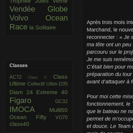
Trophée Jules Verne
Vendée Globe
Volvo Ocean
Après trois mois i
Race
la Solitaire
Marchand, le nouvea
reconnecter : «
Je 
ma tête ont un peu 
parcouru sur le proj
Je me suis remémor
Classes
C’était bien pour m
préparation du tour
Class
AC72
Class C
avant d’attaquer à f
Ultime
Collectif Ultim
D35
Diam 24
Extreme 40
Pour moi cette mise
Figaro
GC32
fonctionnement, le 
IMOCA
Multi50
que le bateau ne na
Ocean Fifty
VO70
permet de m’occuper
class40
et douce. Le Team m