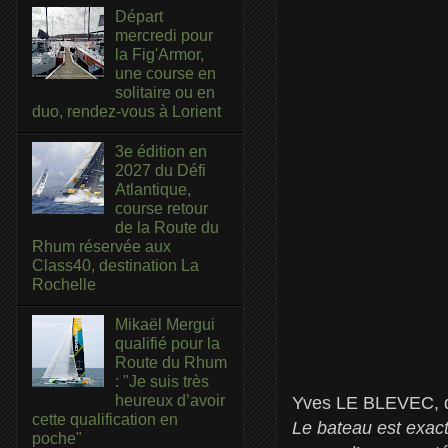
Départ
mercredi pour
la Fig'Armor,
une course en
solitaire ou en
duo, rendez-vous à Lorient
3e édition en
2027 du Défi
Atlantique,
course retour
de la Route du
Rhum réservée aux
Class40, destination La
Rochelle
Mikaël Mergui
qualifié pour la
Route du Rhum
: "Je suis très
heureux d’avoir
Yves LE BLEVEC, di
cette qualification en
Le bateau est exact
poche"