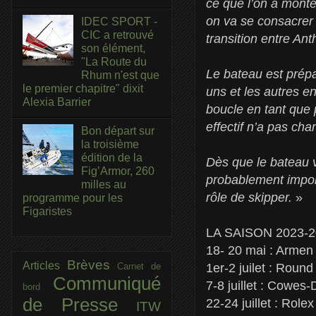
ce que l’on a monté
on va se consacrer 
IDEC SPORT -
CIC a retrouvé
transition entre Ant
son élément,
"La Route du
Le bateau est prépa
Rhum n'est que
le premier chapitre" dixit
uns et les autres e
Alexia Barrier
boucle en tant que 
effectif n’a pas cha
Bon départ sur
la troisième
édition de la
Dès que le bateau v
Fig’Armor, 260
probablement impor
milles au
rôle de skipper.
»
programme pour les
Figaristes
LA SAISON 2023-2
18- 20 mai : Armen
Brèves
Articles
Carnet de
1er-2 juilet : Roun
Communiqué
7-8 juillet : Cowes
bord
de Presse
22-24 juillet : Ro
ITW