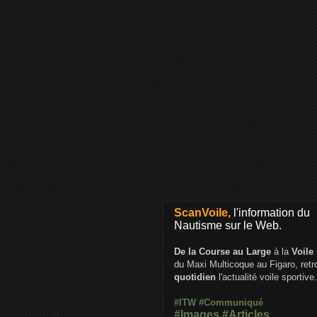
ScanVoile,
l'information du
Nautisme sur le Web.
De la Course au Large
à la
Voile
du Maxi Multicoque au Figaro, ret
quotidien
l'actualité voile sportive.
#ITW
#Communiqué
#Images
#Articles