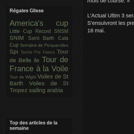
mois de course.
»
Régates Glisse
L’Actual Ultim 3 ser
America's cup
S’ensuivront les pr
18 mai.
Little Cup
Record SNSM
SNIM
Saint Barth Cata
Cup
Semaine de Porquerolles
Spi
Tour
Torche Pro France
Tour de
de Belle ile
France à la Voile
Voiles de St
Tour de Wight
Barth
Voiles de St
Tropez
sailing arabia
Top des articles de la
semaine