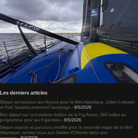
Les derniers articles
Départ somptueux aux Açores pour la Mini Atlantique, Julien Letissier
et Koki Sawada prennent l'avantage
- 8/5/2026
Bon départ sur la troisième édition de la Fig’Armor, 260 milles au
programme pour les Figaristes
- 8/5/2026
Départ avancé et parcours modifié pour la seconde étape de la Mini
Atlantique, rendez-vous aux Sables d'Olonne dans une
semaine
- 8/4/2026