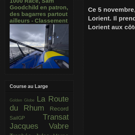
1000 Race, Sam
Goodchild en patron,
Ce 5 novembre,
des bagarres partout
Lorient. Il pre
ailleurs - Classement
Lorient aux côt
Course au Large
La Route
Golden Globe
du Rhum
Record
Transat
SailGP
Jacques Vabre