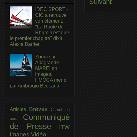
Suivant
IDEC SPORT -
CIC a retrouvé
son élément,
"La Route du
Rhum n'est que
le premier chapitre" dixit
Alexia Barrier
Zoom sur
Allagrande
MAPEI en
images,
l'IMOCA mené
par Ambrogio Beccaria
Brèves
Articles
Carnet de
Communiqué
bord
de Presse
ITW
Images
Vidéo