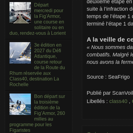
deuxième étape en b
Départ
suite à l’infractio
mercredi pour
temps de l’étape 1
la Fig'Armor,
une course en
terminé l’étape 1 d
solitaire ou en
duo, rendez-vous à Lorient
A la veille de 
3e édition en
« Nous sommes dans 
2027 du Défi
combatifs. Malgré 
Atlantique,
nous avons la ferme
course retour
de la Route du
Rhum réservée aux
Source : SeaFrigo
Class40, destination La
Rochelle
Publié par
ScanVoi
Bon départ sur
Libellés :
class40
,
la troisième
édition de la
Fig’Armor, 260
milles au
programme pour les
Figaristes