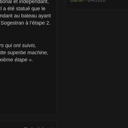
Barrier
- 8/4/2026
tional et indépendant,
 a été statué que le
ondant au bateau ayant
 Sogestran à l’étape 2.
 qui ont suivis,
ette superbe machine,
uxième étape ».