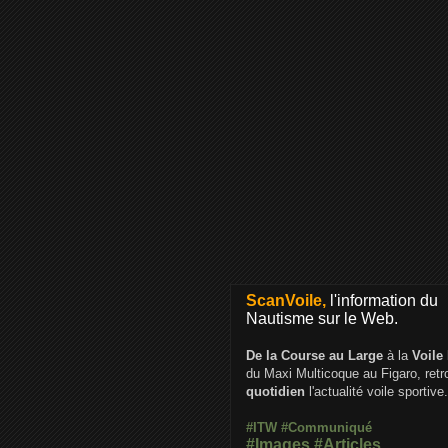
ScanVoile,
l'information du
Nautisme sur le Web.
De la Course au Large
à la
Voile
du Maxi Multicoque au Figaro, ret
quotidien
l'actualité voile sportive.
#ITW
#Communiqué
#Images
#Articles