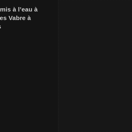
is à l’eau à
ues Vabre à
s