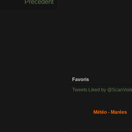
Précédent
Favoris
Tweets Liked by @ScanVoil
Météo - Marées