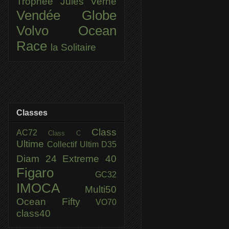
Trophée Jules Verne
Vendée Globe
Volvo Ocean
Race
la Solitaire
Classes
Class
AC72
Class C
Ultime
Collectif Ultim
D35
Diam 24
Extreme 40
Figaro
GC32
IMOCA
Multi50
Ocean Fifty
VO70
class40