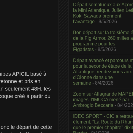
Départ somptueux aux Açor
la Mini Atlantique, Julien Leti
Koki Sawada prennent
l'avantage
- 8/5/2026
Bon départ sur la troisième é
de la Fig’Armor, 260 milles 
programme pour les
Figaristes
- 8/5/2026
Départ avancé et parcours m
pour la seconde étape de la
Atlantique, rendez-vous aux
ipes APICIL basé à
d'Olonne dans une
etonne et pris en
semaine
- 8/4/2026
 En seulement 48H, les
Zoom sur Allagrande MAPEI
coque créé à partir du
images, l'IMOCA mené par
Ambrogio Beccaria
- 8/4/20
IDEC SPORT - CIC a retrou
élément, "La Route du Rhum
onc le départ de cette
que le premier chapitre" dixi