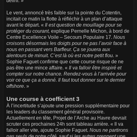
défini.
»
Le vent, annoncé très faible sur la pointe du Cotentin,
incitait ce matin la flotte à réfléchir à un plan d’attaque
avant le départ. «
Il est question de mouillage pour se
protéger du courant,
explique Pernelle Michon, à bord de
Centre Excellence Voile – Secours Populaire 17.
Nous
croisons désormais les doigts pour ne pas l’avoir face à
nous en passant vers Barfleur. Ça se jouera aux
alentours de minuit. C’est là où est notre petit flou.
»
Sophie Faguet confirme que cette course risque de ne
pas être une mince affaire. «
Il va falloir être inspiré et
compter sur notre chance. Rendez-vous à l’arrivée pour
voir ce que ça a donné. Il faut tout donner sur le dernier
offshore
. »
Une course à coefficient 3
À l’incertitude s’ajoute une pression supplémentaire pour
les leaders du classement général provisoire.
Actuellement en tête, Projet de l’Arche au Havre devrait
scruter ces prochaines 24h sont tableau arrière. « Il va
falloir aller vite, ajoute Sophie Faguet.
Nous ne partirons
pas seuls de notre côté, sauf si les autres prennent une