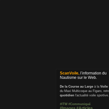
ScanVoile,
l'information du
Nautisme sur le Web.
De la Course au Large
à la
Voile
du Maxi Multicoque au Figaro, ret
quotidien
l'actualité voile sportive.
#ITW
#Communiqué
#Images
#Articles