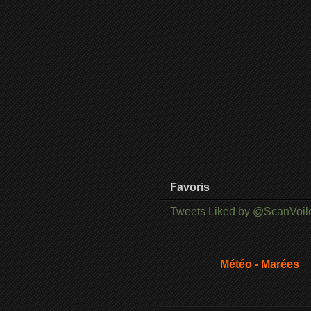
Favoris
Tweets Liked by @ScanVoil
Météo - Marées