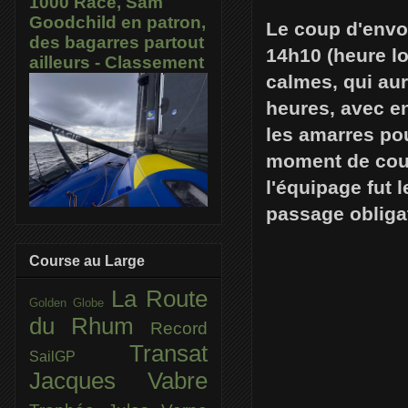
1000 Race, Sam
Goodchild en patron,
Le coup d'envo
des bagarres partout
14h10 (heure lo
ailleurs - Classement
calmes, qui aur
heures, avec en
les amarres pou
moment de coupe
l'équipage fut 
passage obligat
Course au Large
La Route
Golden Globe
du Rhum
Record
Transat
SailGP
Jacques Vabre