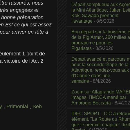
être rassurés, nous
Départ somptueux aux Açor
 très engagées et
la Mini Atlantique, Julien Leti
Koki Sawada prennent
ne bonne préparation
l'avantage
- 8/5/2026
n Est ce qui est assez
our arriver en tête à
Bon départ sur la troisième é
de la Fig’Armor, 260 milles 
programme pour les
Figaristes
- 8/5/2026
eulement 1 point de
Départ avancé et parcours m
 victoire de l'Act 2
pour la seconde étape de la
Atlantique, rendez-vous aux
d'Olonne dans une
semaine
- 8/4/2026
Zoom sur Allagrande MAPEI
images, l'IMOCA mené par
Ambrogio Beccaria
- 8/4/20
ty
,
Primonial
,
Seb
IDEC SPORT - CIC a retrou
élément, "La Route du Rhum
que le premier chapitre" dixi