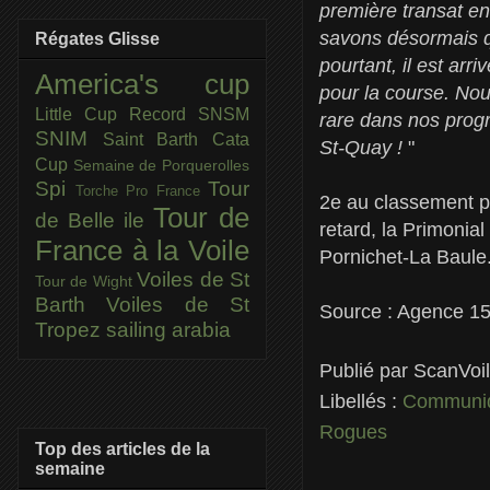
première transat e
savons désormais qu
Régates Glisse
pourtant, il est arr
America's cup
pour la course. Nou
Little Cup
Record SNSM
rare dans nos progr
SNIM
Saint Barth Cata
St-Quay !
"
Cup
Semaine de Porquerolles
Spi
Tour
Torche Pro France
2e au classement p
Tour de
de Belle ile
retard, la Primonial
France à la Voile
Pornichet-La Baule
Voiles de St
Tour de Wight
Barth
Voiles de St
Source : Agence 1
Tropez
sailing arabia
Publié par
ScanVoi
Libellés :
Communiq
Rogues
Top des articles de la
semaine