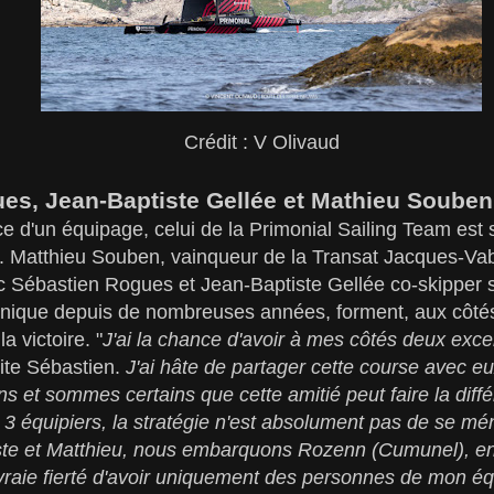
Crédit : V Olivaud
es, Jean-Baptiste Gellée et Mathieu Soub
force d'un équipage, celui de la Primonial Sailing Team es
. Matthieu Souben, vainqueur de la Transat Jacques-V
 Sébastien Rogues et Jean-Baptiste Gellée co-skipper su
chnique depuis de nombreuses années, forment, aux côtés
la victoire. "
J'ai la chance d'avoir à mes côtés deux exce
ite Sébastien.
J'ai hâte de partager cette course avec e
s et sommes certains que cette amitié peut faire la diffé
 3 équipiers, la stratégie n'est absolument pas de se mé
ste et Matthieu, nous embarquons Rozenn (Cumunel), e
vraie fierté d'avoir uniquement des personnes de mon éq