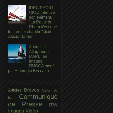
IDEC SPORT -
CIC a retrouvé
son élément,
"La Route du
Rhum n'est que
le premier chapitre" dixit
Alexia Barrier
Zoom sur
Allagrande
MAPEI en
images,
l'IMOCA mené
par Ambrogio Beccaria
Brèves
Articles
Carnet de
Communiqué
bord
de Presse
ITW
Images
Vidéo