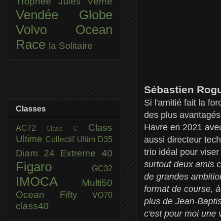
Trophée Jules Verne
Vendée Globe
Volvo Ocean
Race
la Solitaire
Sébastien Rogu
Si l'amitié fait la 
Classes
des plus avantagés
Class
Havre en 2021 avec
AC72
Class C
Ultime
aussi directeur te
Collectif Ultim
D35
trio idéal pour viser 
Diam 24
Extreme 40
surtout deux amis
c
Figaro
GC32
de grandes ambition
IMOCA
Multi50
format de course, à
Ocean Fifty
VO70
plus de Jean-Bapti
class40
c'est pour moi une 