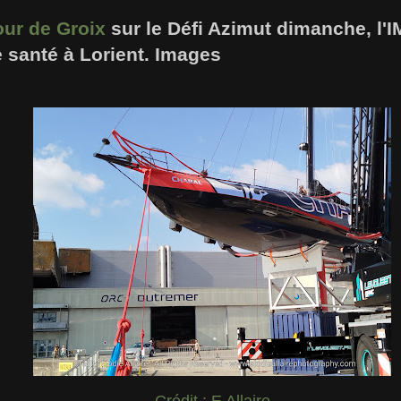
our de Groix
sur le Défi Azimut dimanche, l'
te santé à Lorient. Images
Crédit : E Allaire