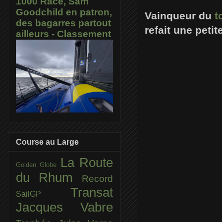
1000 Race, Sam
Goodchild en patron,
Vainqueur du
t
des bagarres partout
refait une peti
ailleurs - Classement
Course au Large
La Route
Golden Globe
du Rhum
Record
Transat
SailGP
Jacques Vabre