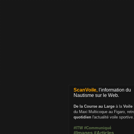
ScanVoile,
l'information du
Nautisme sur le Web.
De la Course au Large
à la
Voile
du Maxi Multicoque au Figaro, ret
quotidien
l'actualité voile sportive.
#ITW
#Communiqué
#Images
#Articles