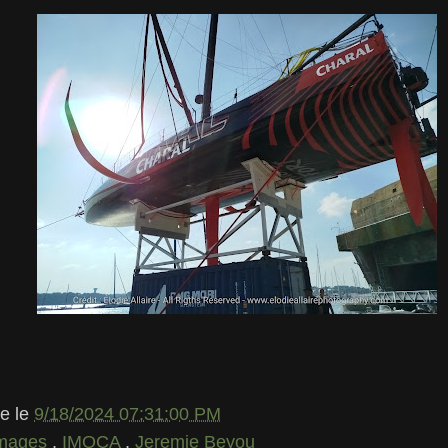
le
le
9/18/2024 07:31:00 PM
mages
,
IMOCA
,
Jeremie Beyou