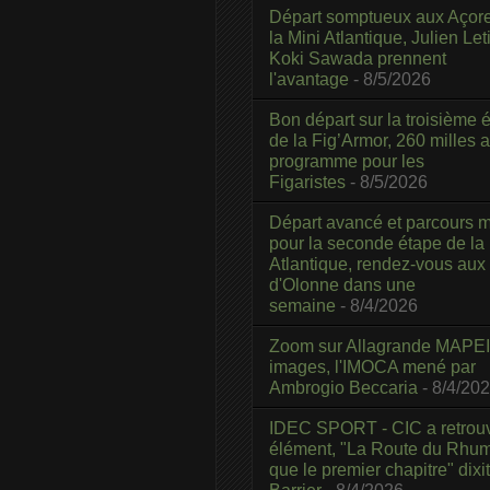
Départ somptueux aux Açor
la Mini Atlantique, Julien Leti
Koki Sawada prennent
l'avantage
- 8/5/2026
Bon départ sur la troisième é
de la Fig’Armor, 260 milles 
programme pour les
Figaristes
- 8/5/2026
Départ avancé et parcours m
pour la seconde étape de la
Atlantique, rendez-vous aux
d'Olonne dans une
semaine
- 8/4/2026
Zoom sur Allagrande MAPEI
images, l'IMOCA mené par
Ambrogio Beccaria
- 8/4/20
IDEC SPORT - CIC a retrou
élément, "La Route du Rhum
que le premier chapitre" dixi