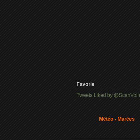
Favoris
Tweets Liked by @ScanVoil
Météo - Marées