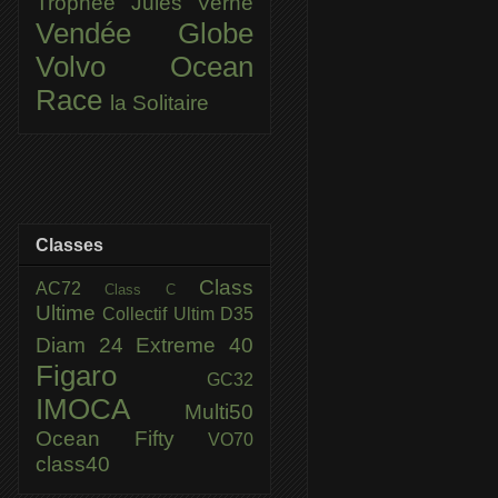
Trophée Jules Verne
Vendée Globe
Volvo Ocean
Race
la Solitaire
Classes
Class
AC72
Class C
Ultime
Collectif Ultim
D35
Diam 24
Extreme 40
Figaro
GC32
IMOCA
Multi50
Ocean Fifty
VO70
class40